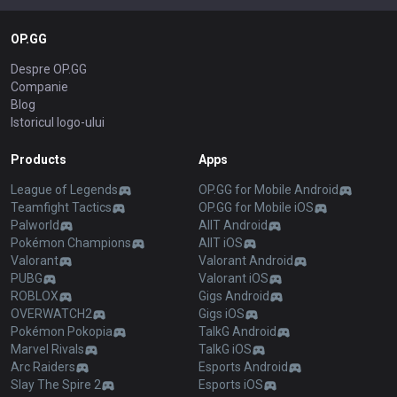
OP.GG
Despre OP.GG
Companie
Blog
Istoricul logo-ului
Products
Apps
League of Legends
OP.GG for Mobile Android
Teamfight Tactics
OP.GG for Mobile iOS
Palworld
AllT Android
Pokémon Champions
AllT iOS
Valorant
Valorant Android
PUBG
Valorant iOS
ROBLOX
Gigs Android
OVERWATCH2
Gigs iOS
Pokémon Pokopia
TalkG Android
Marvel Rivals
TalkG iOS
Arc Raiders
Esports Android
Slay The Spire 2
Esports iOS