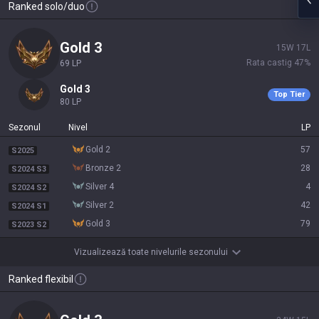
Ranked solo/duo
gold 3
15
W
17
L
Rata castig
47
%
69
LP
gold 3
Top Tier
80
LP
Sezonul
Nivel
LP
gold 2
57
S2025
bronze 2
28
S2024 S3
silver 4
4
S2024 S2
silver 2
42
S2024 S1
gold 3
79
S2023 S2
Vizualizează toate nivelurile sezonului
Ranked flexibil