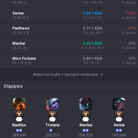
CS
35
(
1
)
1.8 / 5.8 / 14
5
Jocuri
Senna
4.80:1 KDA
100
%
CS
82
(
2.1
)
11 / 6.7 / 21
3
Jocuri
Pantheon
2.71:1 KDA
67
%
CS
45
(
1.3
)
7.3 / 8 / 14.3
3
Jocuri
Maokai
3.25:1 KDA
33
%
CS
31
(
1
)
3.7 / 5.3 / 13.7
3
Jocuri
Miss Fortune
2.04:1 KDA
33
%
CS
178
(
5.9
)
9.7 / 8 / 6.7
3
Jocuri
Arată mai multe
+
Sezoane anterioare
Stăpânire
27
22
21
20
Nautilus
Tristana
Maokai
Senna
269,549

226,513

200,723

193,000
