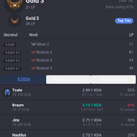
gold 3
24
W
15
L
Rata castig
62
%
21
LP
gold 3
Top Tier
38
LP
Sezonul
Nivel
LP
silver 2
11
S2025
bronze 2
81
S2024 S3
bronze 3
93
S2024 S2
bronze 3
49
S2024 S1
S2026
Ranked solo/duo
Ranked flexibil
Toate
2.89:1 KDA
55
%
CS
102
(
3.2
)
4.7 / 6 / 12.6
71
Jocuri
Braum
3.15:1 KDA
69
%
CS
27
(
0.9
)
1.4 / 5.5 / 16.1
13
Jocuri
Jinx
2.71:1 KDA
50
%
CS
207
(
6.8
)
6 / 5.7 / 9.3
6
Jocuri
Nautilus
2.72:1 KDA
20
%