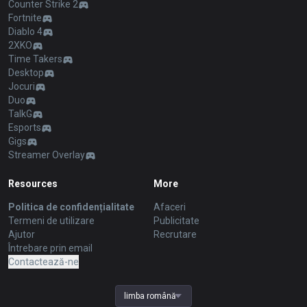
Counter Strike 2
Fortnite
Diablo 4
2XKO
Time Takers
Desktop
Jocuri
Duo
TalkG
Esports
Gigs
Streamer Overlay
Resources
More
Politica de confidențialitate
Afaceri
Termeni de utilizare
Publicitate
Ajutor
Recrutare
Întrebare prin email
Contactează-ne
limba română