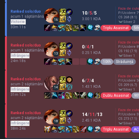
Faza de culo
Ranked solo/duo
10
/
5
/
5
P/Ucidere
7
acum 1 săptămână
CS
268
(8.1)
3.00:1 KDA
16
Victorie
silver 2
33m 11s
Triplu Asasinat
5t
Faza de culo
Ranked solo/duo
0
/
4
/
1
P/Ucidere
8
acum 1 săptămână
CS
192
(7.9)
0.25:1 KDA
13
Înfrângere
silver 1
24m 18s
10th
Străduință
Faza de culo
Ranked solo/duo
6
/
7
/
4
P/Ucidere
3
acum 2 săptămâni
CS
209
(6.7)
1.43:1 KDA
14
Înfrângere
silver 1
31m 12s
Dublu Asasinat
9t
Faza de culo
Ranked solo/duo
14
/
11
/
13
P/Ucidere
5
acum 2 săptămâni
CS
273
(7.1)
2.45:1 KDA
18
Înfrângere
silver 1
38m 24s
Triplu Asasinat
AC