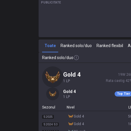
PUBLICITATE
Toate
Ranked solo/duo
Ranked flexibil
A
Ranked solo/duo
gold 4
19
W
26
Rata castig
42
1
LP
gold 4
Top Tier
1
LP
Sezonul
Nivel
L
gold 4
5
S2025
gold 4
1
S2024 S3