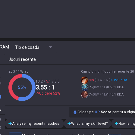
RAM
Tip de coadă
Jocuri recente
20G 11W 9L
Campioni din jocurile recente 20 
L
65
%
(
11W / 6L
)
4.19:1 KDA
10.2
/
5.1
/
8.0
%
3.55
: 1
55
%
0
%
(
0W / 1L
)
0.50:1 KDA
P/Ucidere
52
%
0
%
(
0W / 1L
)
1.43:1 KDA
P
Folosește
OP
Score
pentru a obține
8
Analyze my recent matches.
What is my skill level?
How is my
0