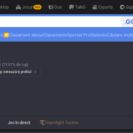
sktop
Jocuri
Duo
TalkG
Esports
Gig
New
🏆 Rank Up in 3 Days! Challenger Coach
ic
Clasament skinuri
Clasamente
Spectat Pro
Statistici
Căutare multi
N
0
(73.07% din top)
 setează-ți profilul.
Joc în direct
Teamfight Tactics