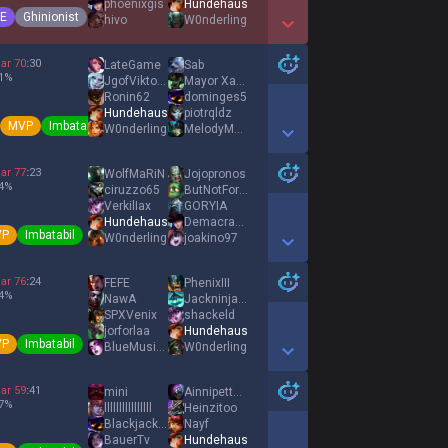
phoenixgis
Hundehaus
E
Ghinionist
hivo
W0nderling
Show More Detail Games
ar
70
:
30
LateGame
Sab
1
%
JgofViktoria
Mayor Xavier
Ronin62
dominges5
Hundehaus
piotrqldz
MVP
Imbatabil
W0nderling
MelodyMactation
Show More Detail Games
ar
77
:
23
WolfMaRiN
Jojopronos
4
%
ciruzzo65
ButNotForMe
VerkilIax
GORYIA
Hundehaus
Demacrase
VP
Imbatabil
W0nderling
joakino97
Show More Detail Games
ar
76
:
24
FEFE
PhenixIII
4
%
NawA
Jackninja98
SPXVenix
shackeld
jorforlaa
Hundehaus
VP
Imbatabil
BlueMusically
W0nderling
Show More Detail Games
ar
59
:
41
mini
Ainnipetteha
7
%
llllllllllllllll
Heinzitoo
Blackjackpro33
Nayf
BauerTv
Hundehaus