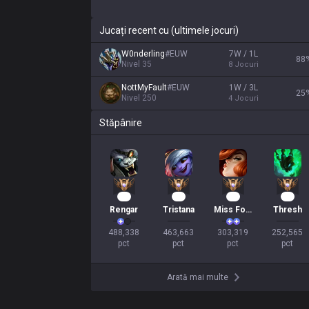
Jucați recent cu (ultimele jocuri)
W0nderling
#
EUW
7W / 1L
88
Nivel
35
8
Jocuri
NottMyFault
#
EUW
1W / 3L
25
Nivel
250
4
Jocuri
Stăpânire
45
42
30
21
Rengar
Tristana
Miss Fortune
Thresh
488,338

463,663

303,319

252,565

pct
pct
pct
pct
Arată mai multe