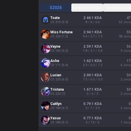
S2026
Ranked solo/duo
Ranked flexibi
Toate
2.46:1 KDA
47
CS
210
(
6.9
)
8 / 6 / 6.6
62
Jocu
Miss Fortune
2.94:1 KDA
55
CS
224
(
7.2
)
9.4 / 5.7 / 7.3
38
Jocu
Vayne
2.59:1 KDA
56
CS
182
(
6.2
)
7.8 / 5.1 / 5.4
9
Jocu
Ashe
1.62:1 KDA
17
CS
171
(
6.4
)
3.3 / 6.5 / 7.2
6
Jocu
Lucian
2.00:1 KDA
50
CS
220
(
6.5
)
7.5 / 6.5 / 5.5
2
Jocu
Tristana
1.67:1 KDA
50
CS
233
(
7
)
5 / 6 / 5
2
Jocu
Caitlyn
0.79:1 KDA
0
CS
180
(
6.7
)
2 / 7 / 3.5
2
Jocu
Yasuo
0.77:1 KDA
0
CS
180
(
6.1
)
5 / 13 / 5
1
Jocu