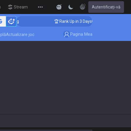
RO
s
Streamer Overlay
Autentificați-vă
New
ing
🏆 Rank Up in 3 Days! Challenger Coaching
Pagina Mea
plă
Actualizare joc