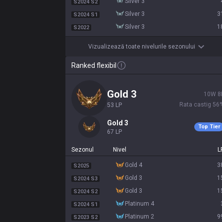
silver 3
S2024 S2
silver 3
3
S2024 S1
silver 3
1
S2022
Vizualizează toate nivelurile sezonului
Ranked flexibil
gold 3
10
W
8
Rata castig
56
53
LP
gold 3
Top Tier
67
LP
Sezonul
Nivel
L
gold 4
3
S2025
gold 3
1
S2024 S3
gold 3
1
S2024 S2
platinum 4
S2024 S1
platinum 2
9
S2023 S2