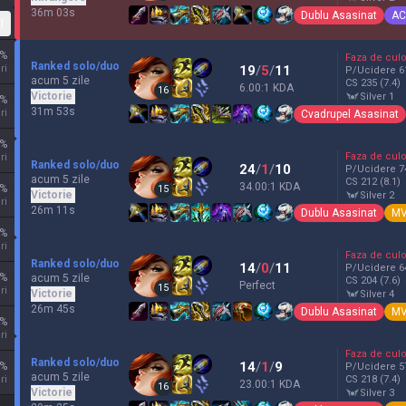
36m 03s
Dublu Asasinat
AC
l
%
Faza de culo
Ranked solo/duo
ri
19
/
5
/
11
P/Ucidere
6
acum 5 zile
CS
235
(7.4)
6.00:1 KDA
16
Victorie
silver 1
%
31m 53s
ri
Cvadrupel Asasinat
%
Faza de culo
ri
Ranked solo/duo
24
/
1
/
10
P/Ucidere
7
acum 5 zile
CS
212
(8.1)
34.00:1 KDA
%
15
Victorie
silver 2
ri
26m 11s
Dublu Asasinat
M
%
ri
Faza de culo
Ranked solo/duo
14
/
0
/
11
P/Ucidere
6
%
acum 5 zile
CS
204
(7.6)
Perfect
15
ri
Victorie
silver 4
26m 45s
Dublu Asasinat
M
%
ri
Faza de culo
Ranked solo/duo
14
/
1
/
9
%
P/Ucidere
5
acum 5 zile
ri
CS
218
(7.4)
23.00:1 KDA
16
Victorie
silver 3