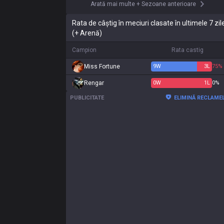
Arată mai multe
+
Sezoane anterioare
Rata de câștig în meciuri clasate în ultimele 7 zil
(+ Arenă)
Campion
Rata castig
Miss Fortune
9
W
3
L
75%
Rengar
0
W
1
L
0%
PUBLICITATE
ELIMINĂ RECLAME