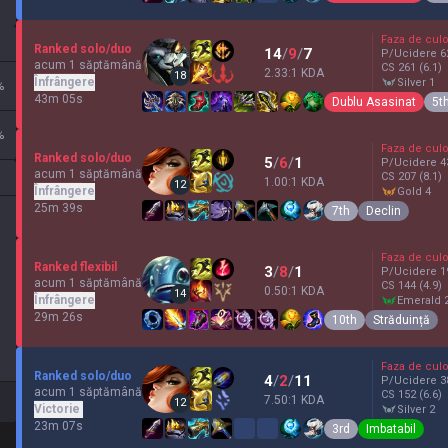
Faza de culo
Ranked solo/duo
14
/
9
/
7
P/Ucidere
6
acum 1 săptămână
CS
261
(6.1)
2.33:1 KDA
18
Înfrângere
silver 1
%
43m 05s
Dublu Asasinat
5t
%
Faza de culo
Ranked solo/duo
5
/
6
/
1
P/Ucidere
4
acum 1 săptămână
CS
207
(8.1)
1.00:1 KDA
12
Înfrângere
gold 4
25m 39s
7th
Declin
Faza de culo
Ranked flexibil
3
/
8
/
1
P/Ucidere
1
acum 1 săptămână
CS
144
(4.9)
0.50:1 KDA
14
Înfrângere
emerald 
29m 26s
10th
Străduință
Faza de culo
Ranked solo/duo
4
/
2
/
11
P/Ucidere
3
acum 1 săptămână
CS
152
(6.6)
7.50:1 KDA
12
Victorie
silver 2
23m 07s
3rd
Imbatabil