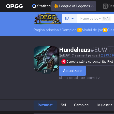
Statistici
League of Legends
De
Caută un invocator
NA
Nume de joc +
#NA1
Pagina principală
Campioni
Modul de joc
Clas
N
U
Hundehaus
#
EUW
EUW
Clasament pe scară
2,293,69
Conectează-te cu contul tău Riot și
Actualizare
371
Ultima actualizare
:
acum 1 zi
Rezumat
Stil
Campioni
Măiestria