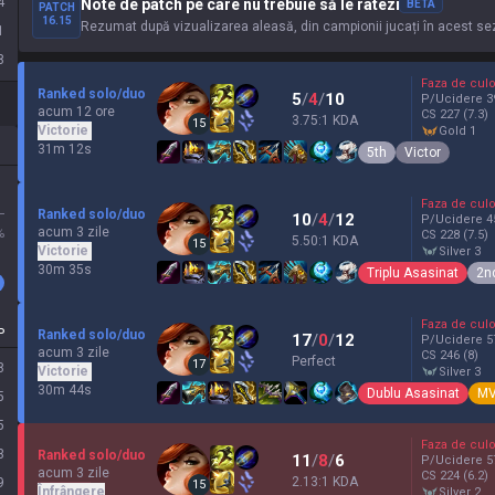
4
Note de patch pe care nu trebuie să le ratezi
BETA
PATCH
16.15
Rezumat după vizualizarea aleasă, din campionii jucați în acest sezo
1
8
Faza de culo
Ranked solo/duo
5
/
4
/
10
P/Ucidere
3
acum 12 ore
CS
227
(7.3)
3.75:1 KDA
15
Victorie
gold 1
31m 12s
5th
Victor
Faza de culo
L
Ranked solo/duo
10
/
4
/
12
P/Ucidere
4
acum 3 zile
%
CS
228
(7.5)
5.50:1 KDA
15
Victorie
silver 3
30m 35s
Triplu Asasinat
2n
Faza de culo
P
Ranked solo/duo
17
/
0
/
12
P/Ucidere
5
acum 3 zile
CS
246
(8)
Perfect
17
8
Victorie
silver 3
30m 44s
Dublu Asasinat
M
5
5
Faza de culo
3
Ranked solo/duo
11
/
8
/
6
P/Ucidere
5
acum 3 zile
CS
224
(6.2)
2.13:1 KDA
9
15
Înfrângere
silver 2