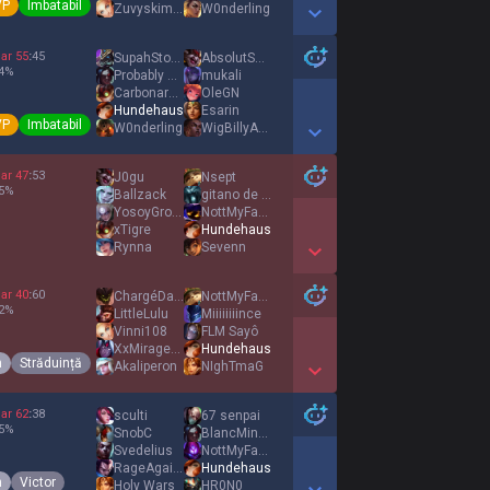
VP
Imbatabil
Zuvyskimba
W0nderling
Show More Detail Games
ar
55
:
45
SupahStonerGamer
AbsolutSchloter
4
%
Probably Not
mukali
Carbonaras8
OleGN
Hundehaus
Esarin
VP
Imbatabil
W0nderling
WigBillyArgo
Show More Detail Games
ar
47
:
53
J0gu
Nsept
5
%
Ballzack
gitano de jungla
YosoyGroot17
NottMyFault
xTigre
Hundehaus
Rynna
Sevenn
Show More Detail Games
ar
40
:
60
ChargéDaffaires
NottMyFault
2
%
LittleLulu
Miiiiiiiince
Vinni108
FLM Sayô
XxMiragexX
Hundehaus
h
Străduință
Akaliperon
NIghTmaG
Show More Detail Games
ar
62
:
38
sculti
67 senpai
5
%
SnobC
BlancMinable
Svedelius
NottMyFault
RageAgainstRhast
Hundehaus
h
Victor
Holy Wars
HR0N0