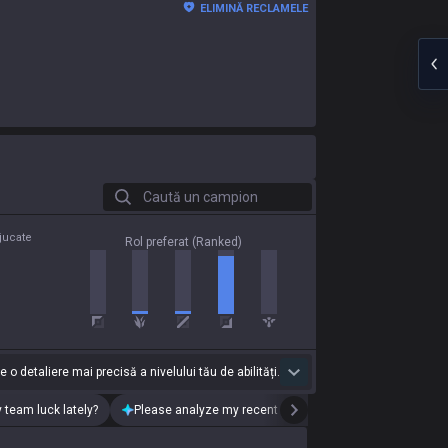
ELIMINĂ RECLAMELE
Caută un campion
jucate
Rol preferat (Ranked)
 o detaliere mai precisă a nivelului tău de abilități.
 team luck lately?
Please analyze my recent playstyle.