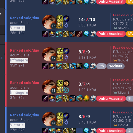
29m 25s
Dublu Asasinat
M
e
Faza de culo
Ranked solo/duo
14
/
7
/
13
P/Ucidere
6
acum 5 zile
CS
170
(6)
3.86:1 KDA
16
Victorie
silver 2
28m 18s
Dublu Asasinat
M
Faza de culo
Ranked solo/duo
8
/
8
/
9
P/Ucidere
4
acum 5 zile
CS
247
(7)
2.13:1 KDA
LE
17
Înfrângere
gold 4
35m 27s
6th
Neclintit
Faza de culo
Ranked solo/duo
3
/
7
/
4
P/Ucidere
3
acum 5 zile
CS
273
(7.9)
1.00:1 KDA
16
Înfrângere
silver 1
34m 36s
Dublu Asasinat
9t
Faza de culo
Ranked solo/duo
8
/
5
/
9
P/Ucidere
4
acum 5 zile
CS
202
(7.5)
3.40:1 KDA
14
Victorie
gold 4
27m 02s
Dublu Asasinat
4t