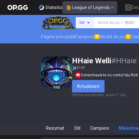
Statistici
League of Legends
De
Caută un invocator
NA
Nume de joc +
#NA1
Pagina principală
Campioni
Modul de joc
Clas
N
U
HHaie Welli
#
HHaie
EUW
Conectează-te cu contul tău Riot și
Actualizare
998
Ultima actualizare
:
acum 7 zile
Rezumat
Stil
Campioni
Măiestria