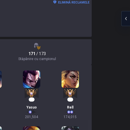
ELIMINĂ RECLAMELE
171
/ 173
Stăpânire cu campionul
18
18
Yasuo
Rell
201,504
174,015