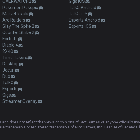
OVERWATCH2
Gigs iOS
Pokémon Pokopia
TalkG Android
Marvel Rivals
TalkG iOS
Arc Raiders
Esports Android
Slay The Spire 2
Esports iOS
Counter Strike 2
Fortnite
Diablo 4
2XKO
Time Takers
Desktop
Jocuri
Duo
TalkG
Esports
Gigs
Streamer Overlay
and does not reflect the views or opinions of Riot Games or anyone officially in
e trademarks or registered trademarks of Riot Games, Inc. League of Legends ©