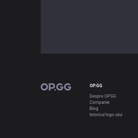
OP.GG
OP.GG
Despre OP.GG
Companie
Blog
Istoricul logo-ului