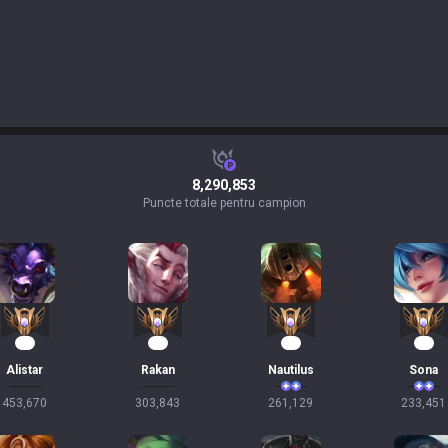
8,290,853
Puncte totale pentru campion
43
30
26
24
Alistar
Rakan
Nautilus
Sona
453,670
303,843
261,129
233,451