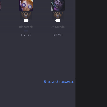
13
12
Blitzcrank
Dr. Mundo
117,100
108,971
ELIMINĂ RECLAMELE