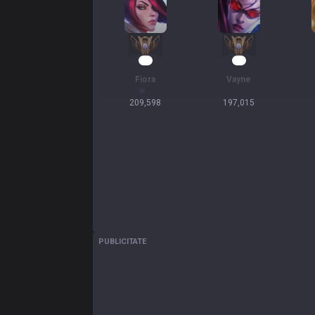
17
17
Fiora
Vayne
209,598
197,015
PUBLICITATE