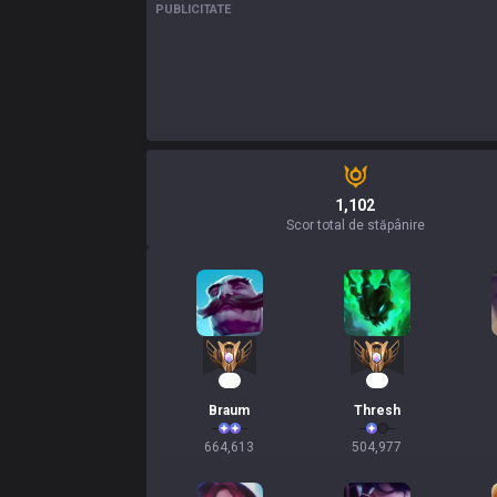
PUBLICITATE
1,102
Scor total de stăpânire
63
47
Braum
Thresh
664,613
504,977