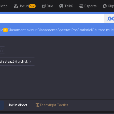
sktop
Jocuri
Duo
TalkG
Esports
Gig
New
🏆 Rank Up in 3 Days! Challenger
ic
Clasament skinuri
Clasamente
Spectat Pro
Statistici
Căutare multi
N
 setează-ți profilul.
Joc în direct
Teamfight Tactics