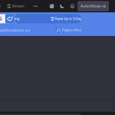
RO
s
Streamer Overlay
Autentificați-vă
New
 Coaching
🏆 Rank Up in 3 Days! Challenger Coaching
Pagina Mea
plă
Actualizare joc