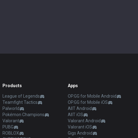
Products
Apps
League of Legends
OP.GG for Mobile Android
Teamfight Tactics
OP.GG for Mobile iOS
Palworld
AllT Android
Pokémon Champions
AllT iOS
Valorant
Valorant Android
PUBG
Valorant iOS
ROBLOX
Gigs Android