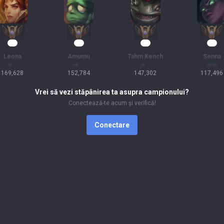
14
14
14
13
Leona
Amumu
Tahm Kench
Senna
169,628
152,784
147,302
117,496
Vrei să vezi stăpânirea ta asupra campionului?
Conectează-te acum și verifică!
Conectare