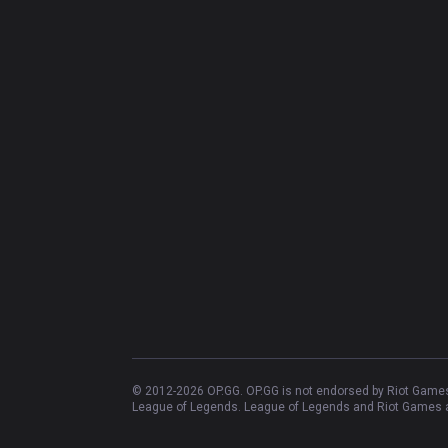
© 2012-
2026
OP.GG. OP.GG is not endorsed by Riot Games 
League of Legends. League of Legends and Riot Games ar