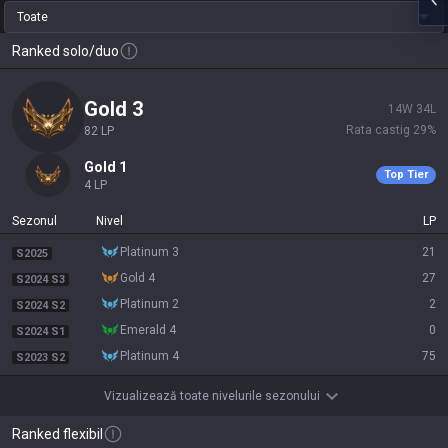
Toate
Ranked solo/duo
gold 3
14
W
34
L
Rata castig
29
%
82
LP
gold 1
Top Tier
4
LP
Sezonul
Nivel
LP
platinum 3
21
S2025
gold 4
27
S2024 S3
platinum 2
2
S2024 S2
emerald 4
0
S2024 S1
platinum 4
75
S2023 S2
Vizualizează toate nivelurile sezonului
Ranked flexibil