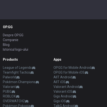
OP.GG
Despre OP.GG
Companie
Blog
Istoricul logo-ului
Products
Apps
League of Legends
OP.GG for Mobile Android
Teamfight Tactics
OP.GG for Mobile iOS
Palworld
AllT Android
Pokémon Champions
AllT iOS
Valorant
Valorant Android
PUBG
Valorant iOS
ROBLOX
Gigs Android
OVERWATCH2
Gigs iOS
Pokémon Pokopia
TalkG Android