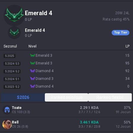
emerald 4
20
W
24
L
Rata castig
45
%
0
LP
emerald 4
Top Tier
0
LP
Sezonul
Nivel
LP
emerald 3
15
S2025
emerald 3
95
S2024 S3
diamond 4
92
S2024 S2
diamond 3
34
S2024 S1
diamond 4
0
S2023 S2
S2026
Ranked solo/duo
Ranked flexibil
Toate
2.29:1 KDA
37
%
CS
103
(
3.3
)
3.7 / 7.1 / 12.6
91
Jocuri
Rell
3.46:1 KDA
50
%
CS
26
(
0.8
)
3.3 / 7.8 / 23.8
12
Jocuri