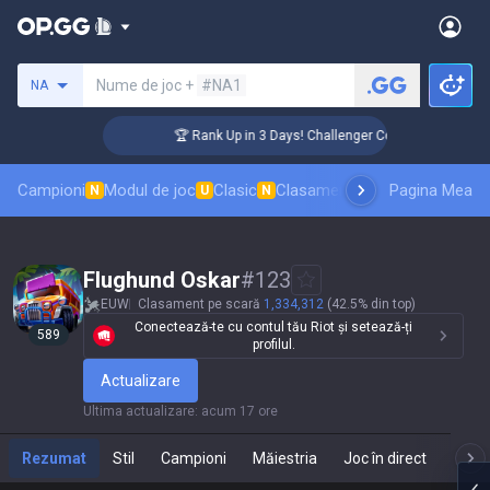
Caută un invocator
Nume de joc +
#NA1
NA
🏆 Rank Up in 3 Days! Challenger Coaching
Campioni
Modul de joc
Clasic
Clasament skinuri
Pagina Mea
Clasamente
N
U
N
Flughund Oskar
#
123
EUW
Clasament pe scară
1,334,312
(42.5% din top)
Conectează-te cu contul tău Riot și setează-ți
589
profilul.
Actualizare
Ultima actualizare
:
acum 17 ore
Rezumat
Stil
Campioni
Măiestria
Joc în direct
Te