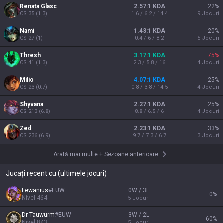
Renata Glasc
2.57:1 KDA
22
%
CS
35
(
1.3
)
1.6 / 6.2 / 14.4
9
Jocuri
Nami
1.43:1 KDA
20
%
CS
27
(
1
)
0.4 / 6 / 8.2
5
Jocuri
Thresh
3.17:1 KDA
75
%
CS
41
(
1.3
)
2.3 / 5.8 / 16
4
Jocuri
Milio
4.07:1 KDA
25
%
CS
23
(
0.7
)
0.8 / 3.8 / 14.5
4
Jocuri
Shyvana
2.27:1 KDA
25
%
CS
213
(
6.8
)
8.8 / 6.5 / 6
4
Jocuri
Zed
2.23:1 KDA
33
%
CS
236
(
6.9
)
9.7 / 7.3 / 6.7
3
Jocuri
Arată mai multe
+
Sezoane anterioare
Jucați recent cu (ultimele jocuri)
Lewanius
#
EUW
0W / 3L
0
%
Nivel
464
5
Jocuri
Dr Tauwurm
#
EUW
3W / 2L
60
%
Nivel
843
5
Jocuri