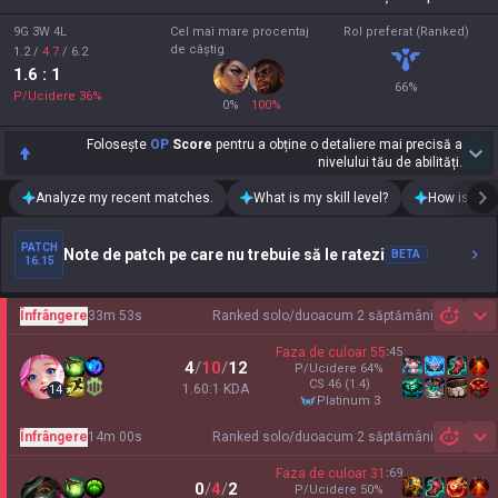
9G 3W 4L
Cel mai mare procentaj
Rol preferat (Ranked)
de câștig
1.2
/
4.7
/
6.2
1.6
: 1
66
%
P/Ucidere
36
%
0
%
100
%
Folosește
OP
Score
pentru a obține o detaliere mai precisă a
nivelului tău de abilități.
Analyze my recent matches.
What is my skill level?
How is my t
PATCH
Note de patch pe care nu trebuie să le ratezi
BETA
16.15
Înfrângere
33m 53s
Ranked solo/duo
acum 2 săptămâni
Sh
Faza de culoar
55
:
45
4
/
10
/
12
P/Ucidere
64
%
CS
46
(1.4)
1.60:1 KDA
14
platinum 3
Înfrângere
14m 00s
Ranked solo/duo
acum 2 săptămâni
Sh
Faza de culoar
31
:
69
0
/
4
/
2
P/Ucidere
50
%