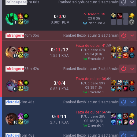
Reîncepere
1m 06s
Ranked solo/duo
acum 2 săptămâni
Sh
P/Ucidere
0
%
0
/
0
/
0
CS
0
(0)
0.00:1 KDA
1
platinum 3
Înfrângere
40m 05s
Ranked flexibil
acum 2 săptămâni
Sh
Faza de culoar
41
:
59
0
/
11
/
17
P/Ucidere
57
%
CS
34
(0.8)
1.55:1 KDA
15
emerald 2
Înfrângere
23m 42s
Ranked flexibil
acum 2 săptămâni
Sh
Faza de culoar
36
:
64
3
/
8
/
4
P/Ucidere
39
%
CS
35
(1.5)
0.88:1 KDA
10
emerald 1
Victorie
28m 48s
Ranked flexibil
acum 2 săptămâni
Sh
Faza de culoar
56
:
44
0
/
4
/
11
P/Ucidere
20
%
CS
182
(6.3)
2.75:1 KDA
16
emerald 1
Victorie
15m 46s
Ranked flexibil
acum 2 săptămâni