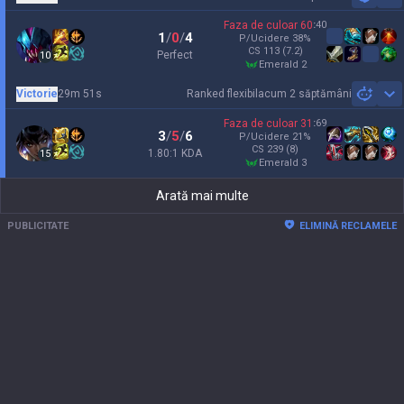
Sh
Faza de culoar
60
:
40
1
/
0
/
4
P/Ucidere
38
%
CS
113
(7.2)
Perfect
10
emerald 2
Victorie
29m 51s
Ranked flexibil
acum 2 săptămâni
Sh
Faza de culoar
31
:
69
3
/
5
/
6
P/Ucidere
21
%
CS
239
(8)
1.80:1 KDA
15
emerald 3
Arată mai multe
PUBLICITATE
ELIMINĂ RECLAMELE