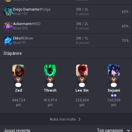
Diego Diamante
#
Pulga
3W / 2L
60
%
Nivel
157
5
Jocuri
Ackermann
#
HED
3W / 2L
60
%
Nivel
555
5
Jocuri
Ekko
#
Ekkow
3W / 1L
75
%
Nivel
97
4
Jocuri
Stăpânire
40
38
19
17
Zed
Thresh
Lee Sin
Sejuani
444,724

413,974

223,654

160,039

pct
pct
pct
pct
Arată mai multe
Jocuri recente