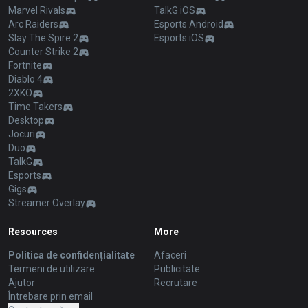
Marvel Rivals
TalkG iOS
Arc Raiders
Esports Android
Slay The Spire 2
Esports iOS
Counter Strike 2
Fortnite
Diablo 4
2XKO
Time Takers
Desktop
Jocuri
Duo
TalkG
Esports
Gigs
Streamer Overlay
Resources
More
Politica de confidențialitate
Afaceri
Termeni de utilizare
Publicitate
Ajutor
Recrutare
Întrebare prin email