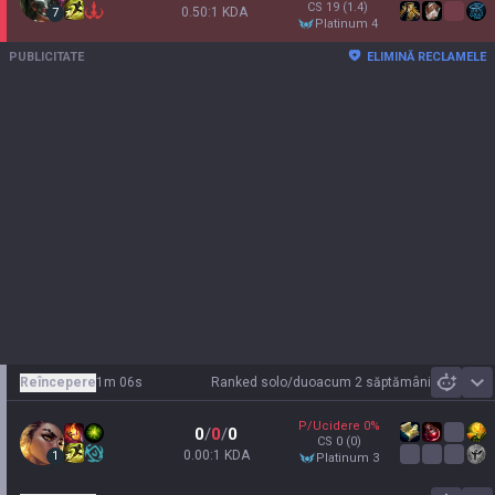
CS
19
(1.4)
0.50:1 KDA
7
platinum 4
PUBLICITATE
ELIMINĂ RECLAMELE
Reîncepere
1m 06s
Ranked solo/duo
acum 2 săptămâni
Sh
P/Ucidere
0
%
0
/
0
/
0
CS
0
(0)
0.00:1 KDA
1
platinum 3