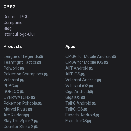
OP.GG
Despre OP.GG
Companie
Blog
Istoricul logo-ului
Products
Apps
League of Legends
OP.GG for Mobile Android
Teamfight Tactics
OP.GG for Mobile iOS
Palworld
AllT Android
Pokémon Champions
AllT iOS
Valorant
Valorant Android
PUBG
Valorant iOS
ROBLOX
Gigs Android
OVERWATCH2
Gigs iOS
Pokémon Pokopia
TalkG Android
Marvel Rivals
TalkG iOS
Arc Raiders
Esports Android
Slay The Spire 2
Esports iOS
Counter Strike 2