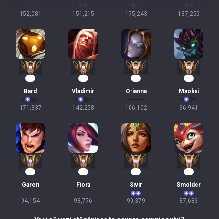
152,081
151,215
175,243
137,255
14
14
11
11
Bard
Vladimir
Orianna
Maokai
171,337
142,258
106,102
96,941
11
11
11
11
Garen
Fiora
Sivir
Smolder
94,154
93,776
90,379
87,683