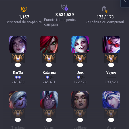
8,531,539
1,157
172
/ 173
Puncte totale pentru
Scor total de stăpânire
Stăpânire cu campionul
campion
25
21
17
16
Kai'Sa
Katarina
Jinx
Vayne
248,433
245,431
172,673
193,523
16
16
15
15
Tristana
Varus
LeBlanc
Ashe