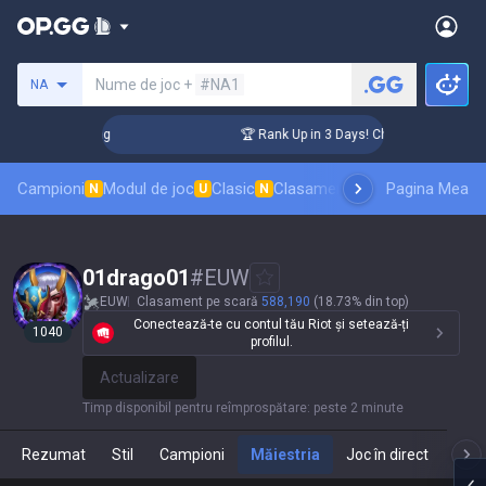
Caută un invocator
Nume de joc +
#NA1
NA
allenger Coaching
🏆 Rank Up in 3 Days! Challenger Coachin
Campioni
Modul de joc
Clasic
Clasament skinuri
Pagina Mea
Clasamente
N
U
N
01drago01
#
EUW
EUW
Clasament pe scară
588,190
(18.73% din top)
Conectează-te cu contul tău Riot și setează-ți
1040
profilul.
Actualizare
Timp disponibil pentru reîmprospătare
:
peste 2 minute
Rezumat
Stil
Campioni
Măiestria
Joc în direct
T