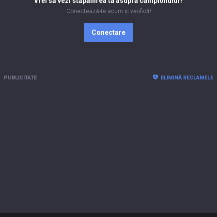
Vrei să vezi stăpânirea ta asupra campionului?
Conectează-te acum și verifică!
Conectare
PUBLICITATE
ELIMINĂ RECLAMELE