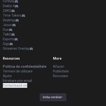
Fortnite
Diablo 4
2XKO
Time Takers
Desktop
Jocuri
Duo
TalkG
Esports
Gigs
Streamer Overlay
Resources
More
Politica de confidențialitate
Afaceri
Termeni de utilizare
Publicitate
Ajutor
Recrutare
Întrebare prin email
Contactează-ne
limba română