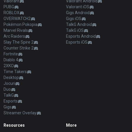
Valorant
Valorant Android
PUBG
Valorant iOS
ROBLOX
Gigs Android
OVERWATCH2
Gigs iOS
Pokémon Pokopia
TalkG Android
Marvel Rivals
TalkG iOS
Arc Raiders
Esports Android
Slay The Spire 2
Esports iOS
Counter Strike 2
Fortnite
Diablo 4
2XKO
Time Takers
Desktop
Jocuri
Duo
TalkG
Esports
Gigs
Streamer Overlay
Resources
More