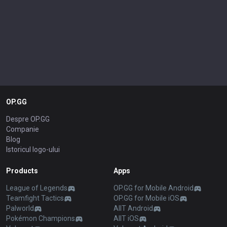
OP.GG
Despre OP.GG
Companie
Blog
Istoricul logo-ului
Products
Apps
League of Legends
OP.GG for Mobile Android
Teamfight Tactics
OP.GG for Mobile iOS
Palworld
AllT Android
Pokémon Champions
AllT iOS