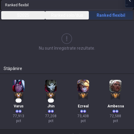
Ranked flexibil
S2025
Ranked solo/duo
Ranked flexibil
Nu sunt înregistrate rezultate.
Stăpânire
10
10
Varus
Jhin
Ezreal
Ambessa
77,913

77,208

73,438

72,588

pct
pct
pct
pct