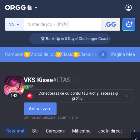
Caută un invocator
Nume de joc +
#NA1
NA
🏆 Rank Up in 3 Days! Challenger Coaching
Campioni
Modul de joc
Clasic
Clasament skinuri
Pagina Mea
Clasamente
N
U
N
VKS Kisee
#
LTAS
BR
Conectează-te cu contul tău Riot și setează-ți
142
profilul.
Actualizare
Ultima actualizare
:
acum 6 zile
Rezumat
Stil
Campioni
Măiestria
Joc în direct
Te