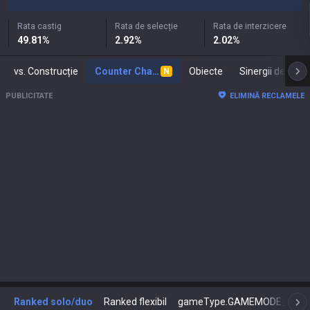
Rata castig
Rata de selecție
Rata de interzicere
49.81
%
2.92
%
2.02
%
vs. Construcție
Counter Champions
Obiecte
Sinergii de
N
PUBLICITATE
ELIMINĂ RECLAMELE
Ranked solo/duo
Ranked flexibil
gameType.GAMEMODE_NAM