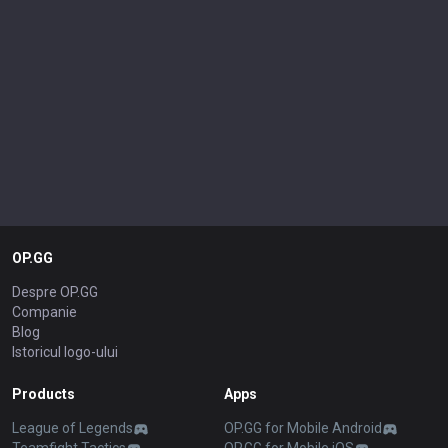
OP.GG
Despre OP.GG
Companie
Blog
Istoricul logo-ului
Products
Apps
League of Legends
OP.GG for Mobile Android