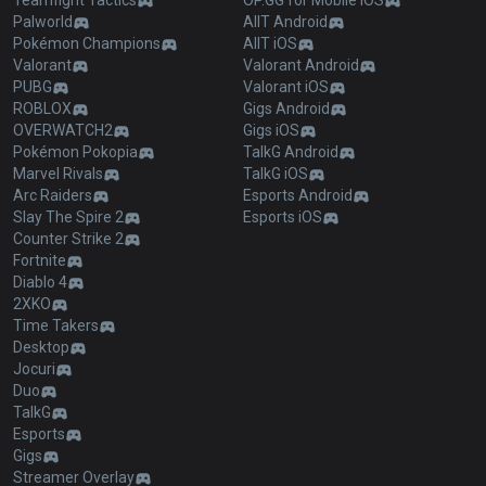
Teamfight Tactics
OP.GG for Mobile iOS
Palworld
AllT Android
Pokémon Champions
AllT iOS
Valorant
Valorant Android
PUBG
Valorant iOS
ROBLOX
Gigs Android
OVERWATCH2
Gigs iOS
Pokémon Pokopia
TalkG Android
Marvel Rivals
TalkG iOS
Arc Raiders
Esports Android
Slay The Spire 2
Esports iOS
Counter Strike 2
Fortnite
Diablo 4
2XKO
Time Takers
Desktop
Jocuri
Duo
TalkG
Esports
Gigs
Streamer Overlay