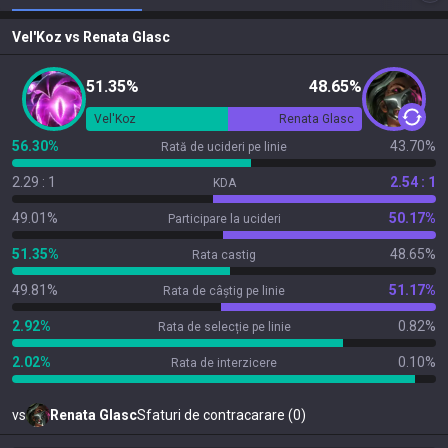
Vel'Koz
vs
Renata Glasc
51.35%
48.65%
Vel'Koz
Renata Glasc
56.30%
43.70%
Rată de ucideri pe linie
2.29 : 1
2.54 : 1
KDA
49.01%
50.17%
Participare la ucideri
51.35%
48.65%
Rata castig
49.81%
51.17%
Rata de câștig pe linie
2.92%
0.82%
Rata de selecție pe linie
2.02%
0.10%
Rata de interzicere
vs
Renata Glasc
Sfaturi de contracarare (0)