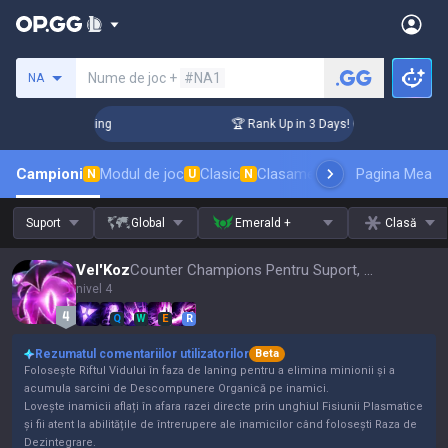
Caută un invocator
Nume de joc +
#NA1
NA
hallenger Coaching
🏆 Rank Up in 3 Days! Challenger Coachi
Campioni
Modul de joc
Clasic
Clasament skinuri
Pagina Mea
Clasament
N
U
N
Suport
Global
Emerald +
Clasă
Vel'Koz
Counter Champions Pentru Suport, Actualizare 16.15
nivel 4
Q
W
E
R
Rezumatul comentariilor utilizatorilor
Beta
Folosește Riftul Vidului în faza de laning pentru a elimina minionii și a
acumula sarcini de Descompunere Organică pe inamici.
Lovește inamicii aflați în afara razei directe prin unghiul Fisiunii Plasmatice
și fii atent la abilitățile de întrerupere ale inamicilor când folosești Raza de
Dezintegrare.