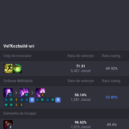
Vel'Koz
build-uri
Vrăji de invocator
Rata de selecție
Rata castig
71.51
49.92
%
5,421 Jocuri
Ordinea Abilităților
Rata de selecție
Rata castig
Q
W
E
56.14
%
53.89
%
1,581
Jocuri
Q
W
E
Q
Q
R
Q
W
Q
W
R
W
W
E
E
Elemente de început
96.62
%
49.6
%
7,070
Jocuri
2