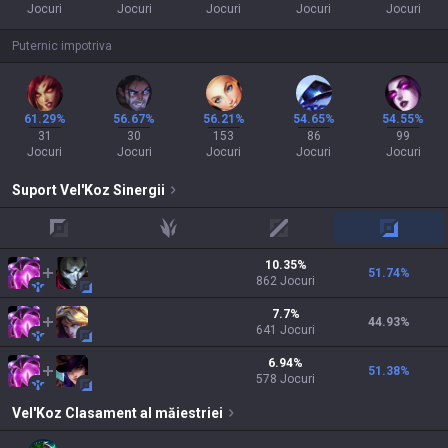
Jocuri
Jocuri
Jocuri
Jocuri
Jocuri
Puternic impotriva
61.29%
56.67%
56.21%
54.65%
54.55%
31
30
153
86
99
Jocuri
Jocuri
Jocuri
Jocuri
Jocuri
Suport
Vel'Koz
Sinergii
top
jungle
mid
adc
10.35
%
51.74
%
862
Jocuri
7.7
%
44.93
%
641
Jocuri
6.94
%
51.38
%
578
Jocuri
Vel'Koz
Clasament al măiestriei