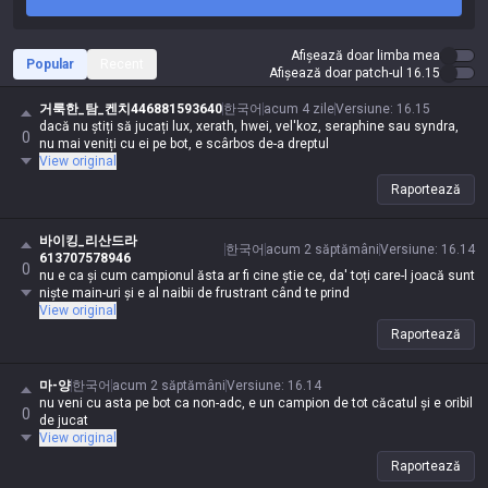
Afișează doar limba mea
Popular
Recent
Afișează doar patch-ul 16.15
거룩한_탐_켄치446881593640
한국어
acum 4 zile
Versiune
:
16.15
dacă nu știți să jucați lux, xerath, hwei, vel'koz, seraphine sau syndra,
0
nu mai veniți cu ei pe bot, e scârbos de-a dreptul
View original
Raportează
바이킹_리산드라
한국어
acum 2 săptămâni
Versiune
:
16.14
613707578946
0
nu e ca și cum campionul ăsta ar fi cine știe ce, da' toți care-l joacă sunt
niște main-uri și e al naibii de frustrant când te prind
View original
Raportează
마-양
한국어
acum 2 săptămâni
Versiune
:
16.14
nu veni cu asta pe bot ca non-adc, e un campion de tot căcatul și e oribil
0
de jucat
View original
Raportează