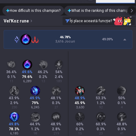
How difficult is this champion?
What is the ranking of this champion?
Vel'Koz
rune
Îți place această funcție?
46.78%
49.09
%
3,616 Jocuri
36.4
%
49.6
%
46.2
%
54
%
0.1
%
79.6
%
0.2
%
2.4
%
11
6,289
13
189
43.9
%
49.9
%
48.1
%
48.9
%
53.3
%
50
%
2.9
%
79
%
0.3
%
45.9
%
1.2
%
0.1
%
230
6,245
27
3,630
92
4
49.8
%
44.9
%
48.9
%
60
%
60.9
%
48.8
%
78.3
%
1.2
%
2.8
%
0.2
%
0.3
%
0.5
%
6,185
98
219
15
23
41