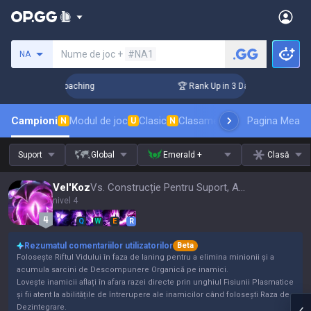
Caută un invocator
Nume de joc +
#NA1
NA
 Challenger Coaching
🏆 Rank Up in 3 Days! Challenger Coac
Campioni
Modul de joc
Clasic
Clasament skinuri
Pagina Mea
Clasament
N
U
N
Suport
Global
Emerald +
Clasă
Vel'Koz
Vs. Construcție Pentru Suport, Actualizare 16.15
nivel 4
Q
W
E
R
Rezumatul comentariilor utilizatorilor
Beta
Folosește Riftul Vidului în faza de laning pentru a elimina minionii și a
acumula sarcini de Descompunere Organică pe inamici.
Lovește inamicii aflați în afara razei directe prin unghiul Fisiunii Plasmatice
și fii atent la abilitățile de întrerupere ale inamicilor când folosești Raza de
Dezintegrare.