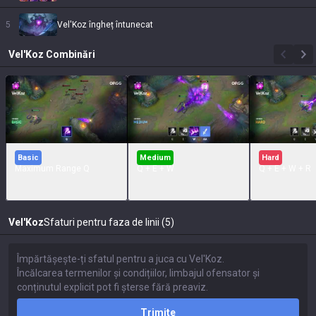
5
Vel'Koz îngheț întunecat
Vel'Koz
Combinări
Basic
Medium
Hard
Maximum Range Q
Q + E + W
Q + E + W + R
Vel'Koz
Sfaturi pentru faza de linii (5)
Trimite