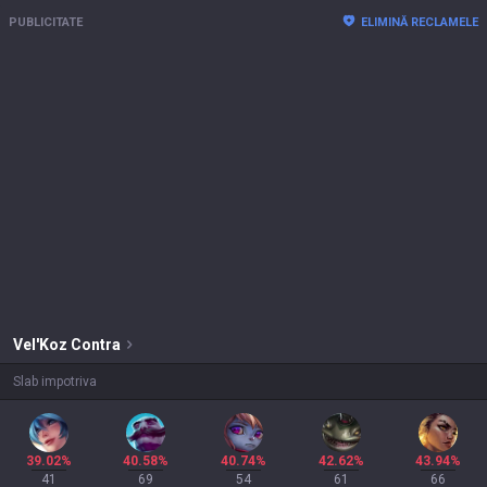
PUBLICITATE
ELIMINĂ RECLAMELE
Vel'Koz
Contra
Slab impotriva
39.02%
40.58%
40.74%
42.62%
43.94%
41
69
54
61
66