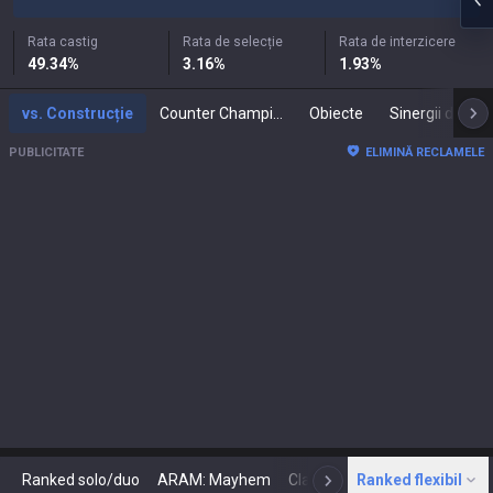
Rata castig
Rata de selecție
Rata de interzicere
49.34
%
3.16
%
1.93
%
vs. Construcție
Counter Champions
Obiecte
PUBLICITATE
ELIMINĂ RECLAMELE
Ranked solo/duo
ARAM: Mayhem
Clasic
Ranked flexibil
Arenă
Today'
N