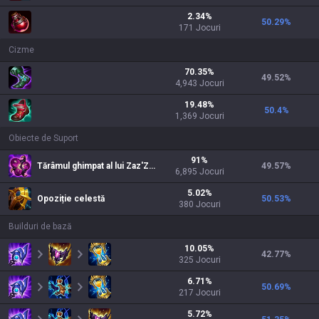
2.34
%
50.29
%
171
Jocuri
Cizme
70.35
%
49.52
%
4,943
Jocuri
19.48
%
50.4
%
1,369
Jocuri
Obiecte de Suport
91
%
Tărâmul ghimpat al lui Zaz'Zak
49.57
%
6,895
Jocuri
5.02
%
Opoziție celestă
50.53
%
380
Jocuri
Builduri de bază
10.05
%
42.77
%
325
Jocuri
6.71
%
50.69
%
217
Jocuri
5.72
%