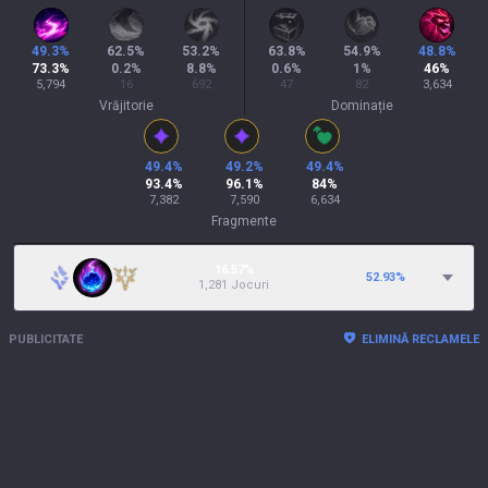
49.3
%
62.5
%
53.2
%
63.8
%
54.9
%
48.8
%
73.3
%
0.2
%
8.8
%
0.6
%
1
%
46
%
5,794
16
692
47
82
3,634
Vrăjitorie
Dominație
49.4
%
49.2
%
49.4
%
93.4
%
96.1
%
84
%
7,382
7,590
6,634
Fragmente
16.57%
52.93
%
1,281 Jocuri
PUBLICITATE
ELIMINĂ RECLAMELE