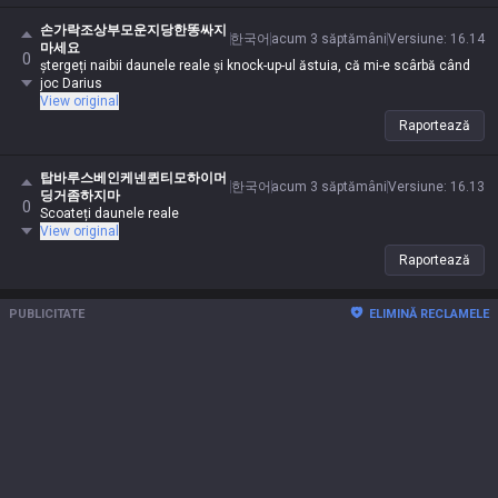
손가락조상부모운지당한똥싸지
한국어
acum 3 săptămâni
Versiune
:
16.14
마세요
0
ștergeți naibii daunele reale și knock-up-ul ăstuia, că mi-e scârbă când
joc Darius
View original
Raportează
탑바루스베인케넨퀸티모하이머
한국어
acum 3 săptămâni
Versiune
:
16.13
딩거좀하지마
0
Scoateți daunele reale
View original
Raportează
PUBLICITATE
ELIMINĂ RECLAMELE