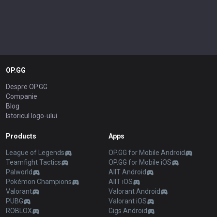
OP.GG
Despre OP.GG
Companie
Blog
Istoricul logo-ului
Products
Apps
League of Legends
OP.GG for Mobile Android
Teamfight Tactics
OP.GG for Mobile iOS
Palworld
AllT Android
Pokémon Champions
AllT iOS
Valorant
Valorant Android
PUBG
Valorant iOS
ROBLOX
Gigs Android