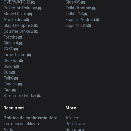
OVERWATCH2
Gigs iOS
Pokémon Pokopia
TalkG Android
Marvel Rivals
TalkG iOS
Arc Raiders
Esports Android
Slay The Spire 2
Esports iOS
Counter Strike 2
Fortnite
Diablo 4
2XKO
Time Takers
Desktop
Jocuri
Duo
TalkG
Esports
Gigs
Streamer Overlay
Resources
More
Politica de confidențialitate
Afaceri
Termeni de utilizare
Publicitate
Ajutor
Recrutare