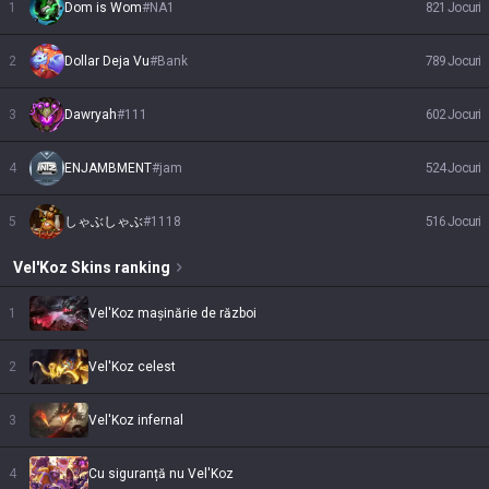
1
Dom is Wom
#
NA1
821
Jocuri
2
Dollar Deja Vu
#
Bank
789
Jocuri
3
Dawryah
#
111
602
Jocuri
4
ENJAMBMENT
#
jam
524
Jocuri
5
しゃぶしゃぶ
#
1118
516
Jocuri
Vel'Koz
Skins
ranking
1
Vel'Koz mașinărie de război
2
Vel'Koz celest
3
Vel'Koz infernal
4
Cu siguranță nu Vel'Koz