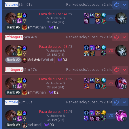
Victorie
32m 01s
Ranked solo/duo
acum 2 zile
Sh
Faza de culoar
41
:
59
VS
P/Ucidere
%
16
15
CS
294
(9.2)
Rank #
6
emm
#
chan
D2
Înfrângere
24m 47s
Ranked solo/duo
acum 2 zile
Sh
Faza de culoar
58
:
42
VS
P/Ucidere
%
12
14
CS
183
(7.4)
Rank #
2
Mel Aviv
#
WALAH
D3
Înfrângere
31m 17s
Ranked solo/duo
acum 2 zile
Sh
Faza de culoar
31
:
69
VS
P/Ucidere
%
16
18
CS
264
(8.4)
Rank #
6
emm
#
chan
D2
Victorie
26m 06s
Ranked solo/duo
acum 2 zile
Sh
Faza de culoar
52
:
48
VS
P/Ucidere
%
14
13
CS
199
(7.6)
Rank #
9
ciel
#
mel
D3