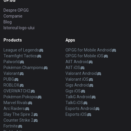
OP.GG
Despre OP.GG
Companie
Blog
Istoricul logo-ului
Products
Apps
League of Legends
OP.GG for Mobile Android
Teamfight Tactics
OP.GG for Mobile iOS
Palworld
AllT Android
Pokémon Champions
AllT iOS
Valorant
Valorant Android
PUBG
Valorant iOS
ROBLOX
Gigs Android
OVERWATCH2
Gigs iOS
Pokémon Pokopia
TalkG Android
Marvel Rivals
TalkG iOS
Arc Raiders
Esports Android
Slay The Spire 2
Esports iOS
Counter Strike 2
Fortnite