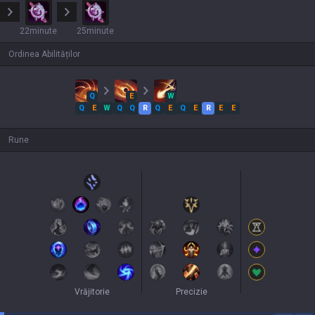
22minute
25minute
Ordinea Abilităților
Q
E
W
Q
E
W
Q
Q
R
Q
E
Q
E
R
E
E
Rune
Vrăjitorie
Precizie