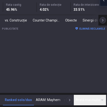
Rata castig
Rata de selecție
Rata de interzicere
45.96
%
4.02
%
33.51
%
vs. Construcție
Counter Champions
Obiecte
Sinergii de
PUBLICITATE
ELIMINĂ RECLAMELE
Ranked solo/duo
ARAM: Mayhem
gameType.GAMEMODE_NA
Arată mai multe