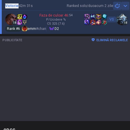
Victorie
42m 31s
Ranked solo/duo
acum 2 zile
Sh
Faza de culoar
46
:
54
VS
P/Ucidere
%
18
18
CS
325
(7.6)
Rank #
6
emm
#
chan
D2
PUBLICITATE
ELIMINĂ RECLAMELE