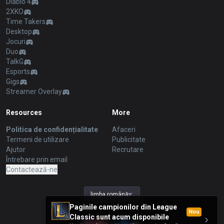
Diablo 4
2XKO
Time Takers
Desktop
Jocuri
Duo
TalkG
Esports
Gigs
Streamer Overlay
Resources
More
Politica de confidențialitate
Afaceri
Termeni de utilizare
Publicitate
Ajutor
Recrutare
Întrebare prin email
Contactează-ne
limba română
Paginile campionilor din League
Nou
Classic sunt acum disponibile