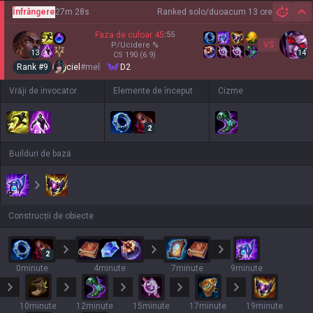
Înfrângere
27m 28s
Ranked solo/duo
acum 13 ore
Hi
Faza de culoar
45
:
55
VS
P/Ucidere
%
13
14
CS
190
(6.9)
Rank #
9
ciel
#
mel
D2
Vrăji de invocator
Elemente de început
Cizme
2
Builduri de bază
Construcții de obiecte
2
0minute
4minute
7minute
9minute
10minute
12minute
15minute
17minute
19minute