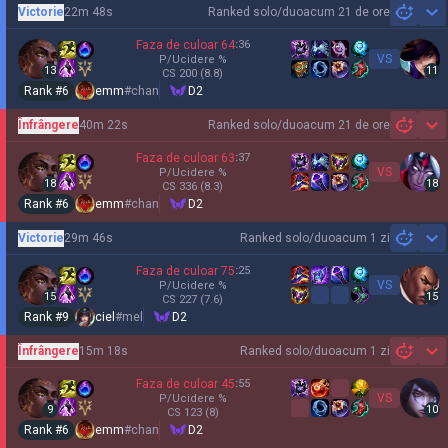
Victorie
22m 48s
Ranked solo/duo
acum 21 de ore
Sh
Faza de culoar
64
:
36
VS
P/Ucidere
%
13
11
CS
200
(8.8)
Rank #
6
emm
#
chan
D2
Înfrângere
40m 22s
Ranked solo/duo
acum 21 de ore
Sh
Faza de culoar
63
:
37
VS
P/Ucidere
%
18
18
CS
336
(8.3)
Rank #
6
emm
#
chan
D2
Victorie
29m 46s
Ranked solo/duo
acum 1 zi
Sh
Faza de culoar
75
:
25
VS
P/Ucidere
%
15
15
CS
227
(7.6)
Rank #
9
ciel
#
mel
D2
Înfrângere
15m 18s
Ranked solo/duo
acum 1 zi
Sh
Faza de culoar
45
:
55
VS
P/Ucidere
%
9
10
CS
123
(8)
Rank #
6
emm
#
chan
D2