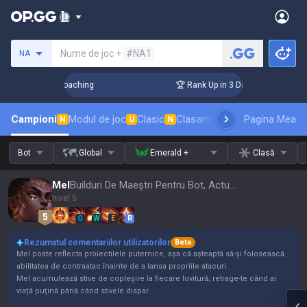
Caută un invocator
Nume de joc +
#NA1
NA
s! Challenger Coaching
🏆 Rank Up in 3 Days! Challenger Co
Campioni
Modul de joc
Clasic
Clasament skinuri
Pagina Mea
Clasament
N
U
N
Bot
Global
Emerald +
Clasă
Mel
Builduri De Maeștri Pentru Bot, Actualizare 16.15
nivel 5
Q
W
E
R
Rezumatul comentariilor utilizatorilor
Beta
Mel poate reflecta proiectilele puternice, așa că așteaptă să-și folosească
abilitatea de contraatac înainte de a lansa propriile atacuri.
Mel acumulează stive de copleșire la fiecare lovitură; retrage-te când ai
viață puțină până când stivele dispar.