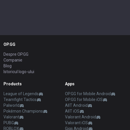
OP.GG
Despre OP.GG
Companie
Blog
Istoricul logo-ului
Products
Apps
League of Legends
OP.GG for Mobile Android
Teamfight Tactics
OP.GG for Mobile iOS
Palworld
AllT Android
Pokémon Champions
AllT iOS
Valorant
Valorant Android
PUBG
Valorant iOS
ROBLOX
Gigs Android