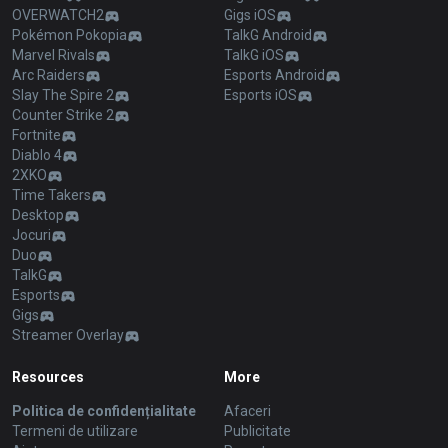
OVERWATCH2
Gigs iOS
Pokémon Pokopia
TalkG Android
Marvel Rivals
TalkG iOS
Arc Raiders
Esports Android
Slay The Spire 2
Esports iOS
Counter Strike 2
Fortnite
Diablo 4
2XKO
Time Takers
Desktop
Jocuri
Duo
TalkG
Esports
Gigs
Streamer Overlay
Resources
More
Politica de confidențialitate
Afaceri
Termeni de utilizare
Publicitate