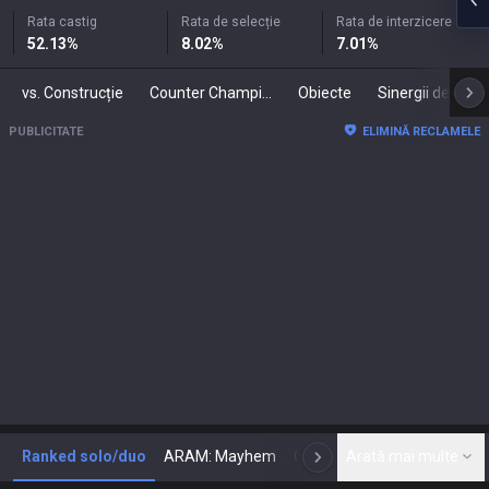
Rata castig
Rata de selecție
Rata de interzicere
52.13
%
8.02
%
7.01
%
vs. Construcție
Counter Champions
Obiecte
Sinergii de
PUBLICITATE
ELIMINĂ RECLAMELE
Ranked solo/duo
ARAM: Mayhem
Clasic
Arată mai multe
Arenă
Today
N