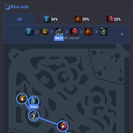
blue
side
All
34%
50%
22%
49
Jocuri
Best
2
1
Start
3
4