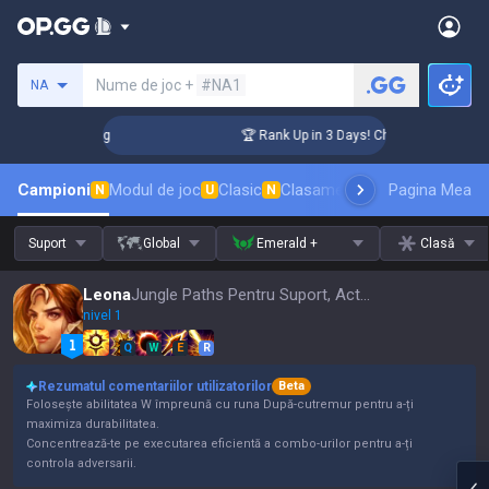
Caută un invocator
Nume de joc +
#NA1
NA
llenger Coaching
🏆 Rank Up in 3 Days! Challenger Coachin
Campioni
Modul de joc
Clasic
Clasament skinuri
Pagina Mea
Clasament
N
U
N
Suport
Global
Emerald +
Clasă
Leona
Jungle Paths Pentru Suport, Actualizare 16.15
nivel 1
Q
W
E
R
Rezumatul comentariilor utilizatorilor
Beta
Folosește abilitatea W împreună cu runa După-cutremur pentru a-ți
maximiza durabilitatea.
Concentrează-te pe executarea eficientă a combo-urilor pentru a-ți
controla adversarii.