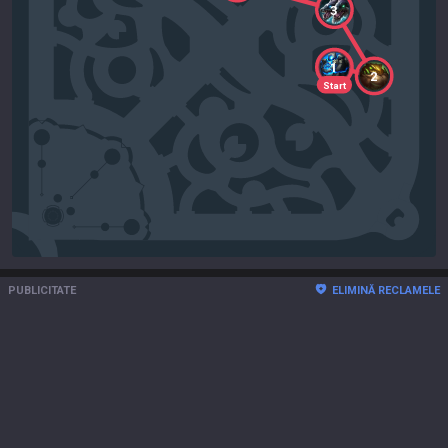
3
1
2
Start
PUBLICITATE
ELIMINĂ RECLAMELE