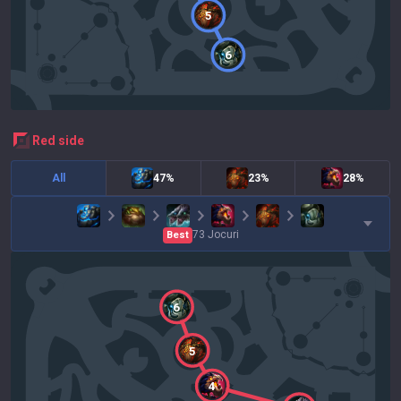
5
6
red
side
All
47%
23%
28%
73
Jocuri
Best
6
5
4