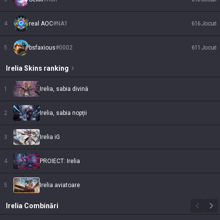
4
real AOC
#
NA1
616
Jocuri
5
bsfaxious
#
0002
611
Jocuri
Irelia
Skins
ranking
1
Irelia, sabia divină
2
Irelia, sabia nopții
3
Irelia iG
4
PROIECT: Irelia
5
Irelia aviatoare
Irelia
Combinări