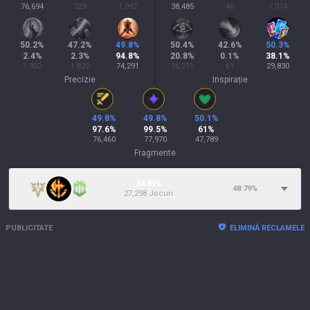
76,694
229
1,092
38,485
46
7,074
50.2
%
47.2
%
49.8
%
50.4
%
42.6
%
50.3
%
2.4
%
2.3
%
94.8
%
20.8
%
0.1
%
38.1
%
1,902
1,822
74,291
16,271
61
29,830
Precizie
Inspirație
49.8
%
49.8
%
50.1
%
97.6
%
99.5
%
61
%
76,460
77,970
47,789
Fragmente
34.85%
48.79
%
27,298 Jocuri
PUBLICITATE
ELIMINĂ RECLAMELE