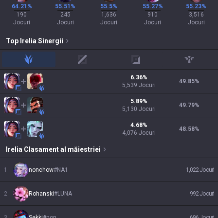
64.21%
55.51%
55.5%
55.27%
55.23%
190
245
1,636
910
3,516
Jocuri
Jocuri
Jocuri
Jocuri
Jocuri
Top
Irelia
Sinergii
jungle
mid
adc
support
6.36
%
49.85
%
5,539
Jocuri
5.89
%
49.79
%
5,130
Jocuri
4.68
%
48.58
%
4,076
Jocuri
Irelia
Clasament al măiestriei
1
nonchow
#
NA1
1,022
Jocuri
2
Rohanski
#
LUNA
992
Jocuri
3
Sekki
#
non
696
Jocuri