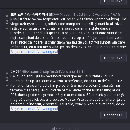
Raportează
크리스티아누똥싸지마세요
한국어
acum 1 săptămână
Versiune
:
16.15
[SMS] trebuie să mă respectați. eu joc anivia taliyah kindred wukong lillia
2
viego azir ryze kha'zix, adică doar campioni de skill, și sunt la alt nivel
față de voi, ăștia care jucați irelia yasuo garen malphite darius
mordekaiser gangplank qiyana talon katarina zed akali care sunt doar
niște campioni de pomană. doar eu am dreptul să înjur campioni, voi nu
aveți nicio calificare, și chiar dacă mă iau de voi, tot voi sunteți ăia care
ați început, eu n-am nicio vină. pot să debitez orice logică contradictorie
sau imposibilă, dacă zic eu, e automat posibil și logic, iar dacă ziceți voi
Afișați mai multe
View original
ceva corect, e automat greșit. sunt în iron, dar în suflet sunt master, ba
Raportează
chiar challenger. vă plângeți că luați bătaie de la darius cu wukong
pentru că vă folosiți skill-urile ca niște retardați și nu puteți pedepsi
nimic, luați bătaie cu magi de la tancuri, de la asasini, de la bruisere, dar
다-린
한국어
acum 2 săptămâni
Versiune
:
16.14
eu am voie să fac asta și voi nu. irelia e campion de valoare, dificultatea
Băi, tu chiar nu știi să recunoști când greșești, nu? Chiar și cu un
2
lui gangplank e la fel cu a lui malphite, malphite e campion ranged, și
campion de tip DPS cum e Anivia ta preferată, dacă ai un deficit de 1.5
totul e de căcat pentru că sunt campioni fără puncte slabe care fac
iteme, un bruiser te calcă în picioare fără nicio problemă, așa că mai
ravagii, de ce aveți impresia că e doar un complex de inferioritate din
termină cu aberațiile lol. Zici de parcă Blade of the Ruined King ar da
partea mea și că delirez? voi nu aveți dreptul să înjurați campioni, iar
20% damage din viața maximă și ți-ar mai da și 50 armură și rezistență
pentru că vorbele mele sunt lege, eu am voie. dacă nu m-ați fi contrazis
magică bonus lol. Da, ai dreptate, Master Yi te bate dacă ai diferența aia
și nu m-ați fi înjurat, nici nu s-ar fi ajuns aici.
de iteme la început, e normal. Dar Irelia, Yone și Yasuo sunt la fel, de ce
te tot contrazici că ei ar fi diferiți? Dacă ai 1 item față de 2.5, e clar că
Afișați mai multe
View original
Irelia te bate chiar dacă îți arunci toate skill-urile în W-ul ei, despre Yone
Raportează
nici nu mai zic că e fragil, iar Yasuo depinde de matchup, dar
mobilitatea lui în luptă depinde enorm de minioni, deci e super
dependent de situație. Și oricum, Wind Wall-ul lui blochează toate skill-
Afișați mai multe