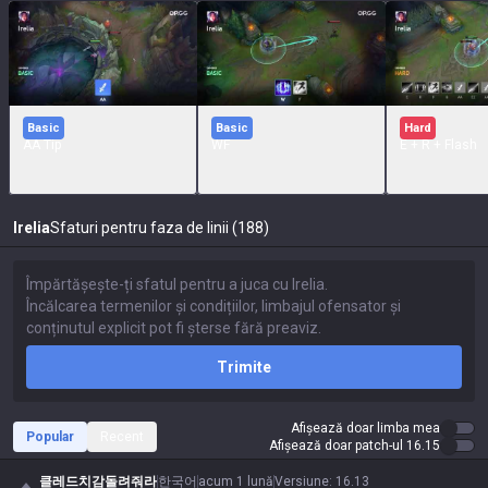
Basic
Basic
Hard
AA Tip
WF
E + R + Flash
Irelia
Sfaturi pentru faza de linii (188)
Trimite
Afișează doar limba mea
Popular
Recent
Afișează doar patch-ul 16.15
클레드치감돌려줘라
한국어
acum 1 lună
Versiune
:
16.13