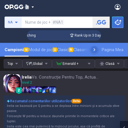
Caută un invocator
Nume de joc +
#NA1
NA
allenger Coaching
🏆 Rank Up in 3 Days! Challenger Coachi
Campioni
Modul de joc
Clasic
Clasament skinuri
Pagina Mea
Clasament
N
U
N
Top
Global
Emerald +
Clasă
Irelia
Vs. Construcție Pentru Top, Actualizare 16.15
nivel 2
Q
W
E
R
Rezumatul comentariilor utilizatorilor
Beta
Irelia se bazează pe Q pentru a se deplasa între minioni și a acumula stive
pasive.
Folosește W pentru a reduce daunele primite în momentele critice ale
luptei.
Irelia este cea mai puternică la mijlocul jocului, așa că profită de