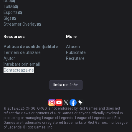
Duo
TalkG
Esports
Gigs
Streamer Overlay
Resources
More
Politica de confidențialitate
Afaceri
Termeni de utilizare
Publicitate
Ajutor
Recrutare
Întrebare prin email
Contactează-ne
limba română
© 2012-
2026
OP.GG. OP.GG is not endorsed by Riot Games and does not
reflect the views or opinions of Riot Games or anyone officially involved in
producing or managing League of Legends. League of Legends and Riot
Games are trademarks or registered trademarks of Riot Games, Inc. League
of Legends © Riot Games, Inc.