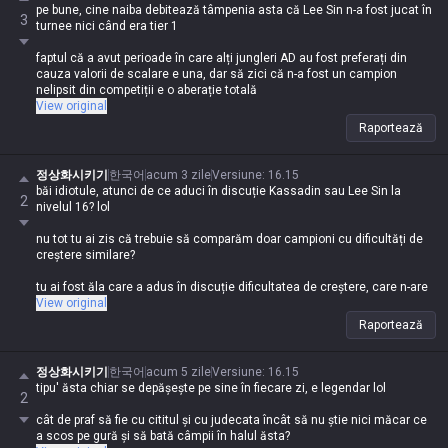
pe bune, cine naiba debitează tâmpenia asta că Lee Sin n-a fost jucat în
3
turnee nici când era tier 1
faptul că a avut perioade în care alți jungleri AD au fost preferați din
cauza valorii de scalare e una, dar să zici că n-a fost un campion
nelipsit din competiții e o aberație totală
View original
Raportează
정상화시키기
한국어
acum 3 zile
Versiune
:
16.15
băi idiotule, atunci de ce aduci în discuție Kassadin sau Lee Sin la
2
nivelul 16? lol
nu tot tu ai zis că trebuie să comparăm doar campioni cu dificultăți de
creștere similare?
tu ai fost ăla care a adus în discuție dificultatea de creștere, care n-are
nicio treabă cu subiectul, și acum te faci că plouă și bați câmpii de parcă
View original
n-ai zis nimic
Raportează
정상화시키기
한국어
acum 5 zile
Versiune
:
16.15
tipu' ăsta chiar se depășește pe sine în fiecare zi, e legendar lol
2
cât de praf să fie cu cititul și cu judecata încât să nu știe nici măcar ce
a scos pe gură și să bată câmpii în halul ăsta?