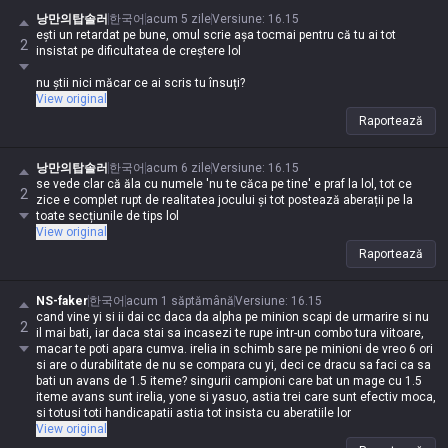
nu? Ar trebui să compari campioni cu dificultăți de creștere similare, nu
낭만의탑솔러
한국어
acum 5 zile
Versiune
:
16.15
să compari cel mai ușor campion de crescut din joc cu Master Yi.
ești un retardat pe bune, omul scrie așa tocmai pentru că tu ai tot
2
insistat pe dificultatea de creștere lol
Știi că tu ai fost cel care a adus în discuție dificultatea de creștere, nu?
Ești dus cu capul?
nu știi nici măcar ce ai scris tu însuți?
View original
Raportează
낭만의탑솔러
한국어
acum 6 zile
Versiune
:
16.15
se vede clar că ăla cu numele 'nu te căca pe tine' e praf la lol, tot ce
2
zice e complet rupt de realitatea jocului și tot postează aberații pe la
toate secțiunile de tips lol
View original
Raportează
NS-faker
한국어
acum 1 săptămână
Versiune
:
16.15
cand vine yi si ii dai cc daca da alpha pe minion scapi de urmarire si nu
2
il mai bati, iar daca stai sa incasezi te rupe intr-un combo tura viitoare,
macar te poti apara cumva. irelia in schimb sare pe minioni de vreo 6 ori
si are o durabilitate de nu se compara cu yi, deci ce dracu sa faci ca sa
bati un avans de 1.5 iteme? singurii campioni care bat un mage cu 1.5
iteme avans sunt irelia, yone si yasuo, astia trei care sunt efectiv moca,
si totusi toti handicapatii astia tot insista cu aberatiile lor
View original
scrii de parca esti dus cu pluta lol