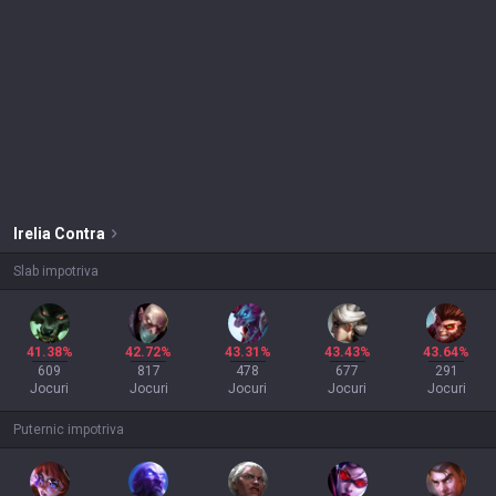
Irelia
Contra
Slab impotriva
41.38%
42.72%
43.31%
43.43%
43.64%
609
817
478
677
291
Jocuri
Jocuri
Jocuri
Jocuri
Jocuri
Puternic impotriva