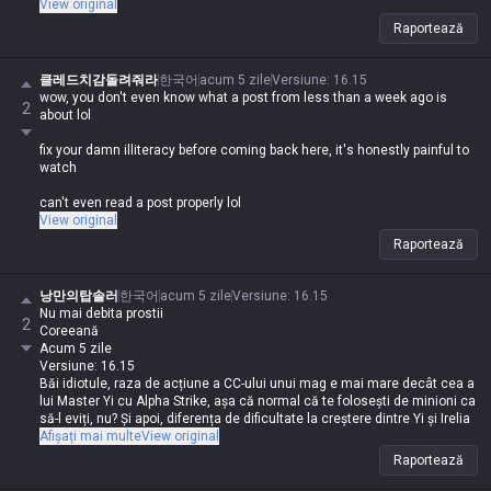
View original
Raportează
클레드치감돌려줘라
한국어
acum 5 zile
Versiune
:
16.15
wow, you don't even know what a post from less than a week ago is
2
about lol
fix your damn illiteracy before coming back here, it's honestly painful to
watch
can't even read a post properly lol
View original
Raportează
낭만의탑솔러
한국어
acum 5 zile
Versiune
:
16.15
Nu mai debita prostii
2
Coreeană
Acum 5 zile
Versiune: 16.15
Băi idiotule, raza de acțiune a CC-ului unui mag e mai mare decât cea a
lui Master Yi cu Alpha Strike, așa că normal că te folosești de minioni ca
să-l eviți, nu? Și apoi, diferența de dificultate la creștere dintre Yi și Irelia
e de la cer la pământ, deci faptul că încerci să-i compari la primul item
Afișați mai multe
View original
arată că ești dus cu pluta, n-am văzut în viața mea o comparație mai
Raportează
tâmpită lol. După logica ta, Kassadin de nivel 16 e mult mai puternic
decât Lee Sin de nivel 16, deci Kassadin e un campion mult mai rupt,