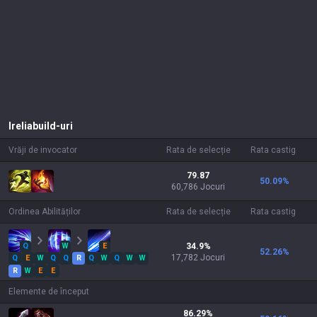
Irelia
build-uri
Vrăji de invocator
Rata de selecție
Rata castig
79.87
50.09
%
60,786 Jocuri
Ordinea Abilităților
Rata de selecție
Rata castig
Q
W
E
34.9
%
52.26
%
17,782
Jocuri
Q
E
W
Q
Q
R
Q
W
Q
W
W
R
W
E
E
Elemente de început
86.29
%