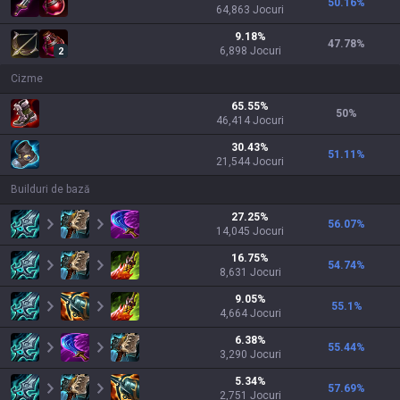
50.16
%
64,863
Jocuri
9.18
%
47.78
%
6,898
Jocuri
2
Cizme
65.55
%
50
%
46,414
Jocuri
30.43
%
51.11
%
21,544
Jocuri
Builduri de bază
27.25
%
56.07
%
14,045
Jocuri
16.75
%
54.74
%
8,631
Jocuri
9.05
%
55.1
%
4,664
Jocuri
6.38
%
55.44
%
3,290
Jocuri
5.34
%
57.69
%
2,751
Jocuri