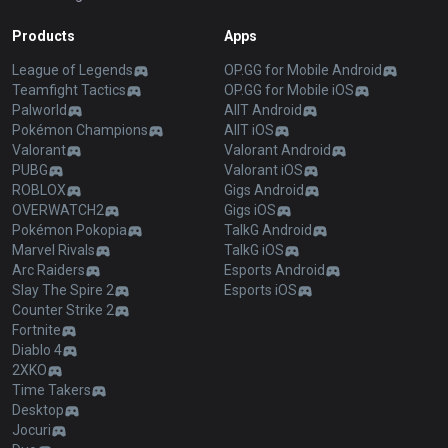
Products
Apps
League of Legends
OP.GG for Mobile Android
Teamfight Tactics
OP.GG for Mobile iOS
Palworld
AllT Android
Pokémon Champions
AllT iOS
Valorant
Valorant Android
PUBG
Valorant iOS
ROBLOX
Gigs Android
OVERWATCH2
Gigs iOS
Pokémon Pokopia
TalkG Android
Marvel Rivals
TalkG iOS
Arc Raiders
Esports Android
Slay The Spire 2
Esports iOS
Counter Strike 2
Fortnite
Diablo 4
2XKO
Time Takers
Desktop
Jocuri