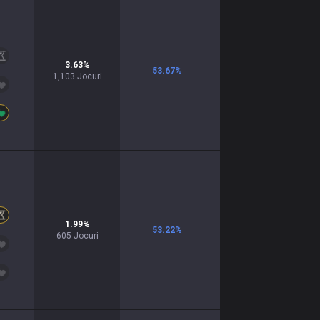
3.63
%
53.67
%
1,103
Jocuri
1.99
%
53.22
%
605
Jocuri