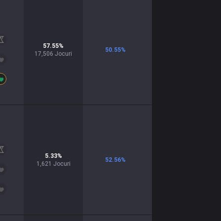
57.55
%
50.55
%
17,506
Jocuri
5.33
%
52.56
%
1,621
Jocuri