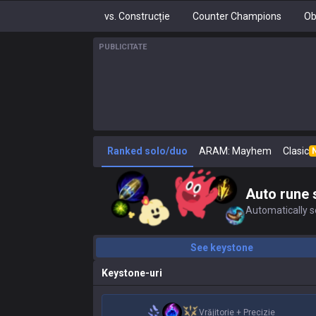
vs. Construcție
Counter Champions
Ob
PUBLICITATE
Ranked solo/duo
ARAM: Mayhem
Clasic
Auto rune 
Automatically se
See keystone
Keystone-uri
Vrăjitorie
+
Precizie