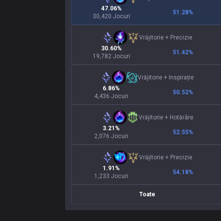
47.06%
51.28
%
30,420 Jocuri
Vrăjitorie
+
Precizie
30.60%
51.42
%
19,782 Jocuri
Vrăjitorie
+
Inspirație
6.86%
50.52
%
4,436 Jocuri
Vrăjitorie
+
Hotărâre
3.21%
52.55
%
2,076 Jocuri
Vrăjitorie
+
Precizie
1.91%
54.18
%
1,233 Jocuri
Toate