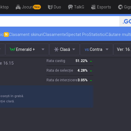
sktop
Jocuri
Duo
TalkG
Esports
Gig
New
🏆 Rank Up in 3 Days! Challenger Coa
ic
Clasament skinuri
Clasamente
Spectat Pro
Statistici
Căutare multi
N
Emerald +
Clasă
vs.
Contra
Ver:
16
Rata castig
51.22
%
e 16.15
Rata de selecție
4.28
%
Rata de interzicere
3.05
%
losești în grabă.
nție clară.