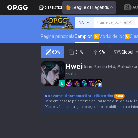
Statistici
League of Legends
De
Caută un invocator
NA
Nume de joc +
#NA1
Pagina principală
Campioni
Modul de joc
Clas
N
U
60%
31%
9%
Global
Hwei
Rune Pentru Mid, Actualizar
nivel 2
Q
W
E
R
Rezumatul comentariilor utilizatorilor
Beta
Concentrează-te pe precizia abilităților tale în loc să le fo
Păstrează-ți calmul și folosește fiecare abilitate cu o inte