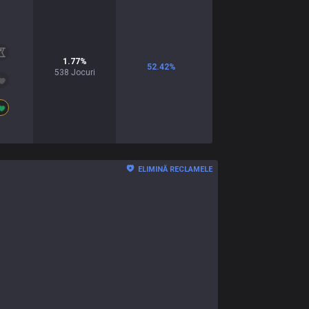
1.77
%
52.42
%
538
Jocuri
ELIMINĂ RECLAMELE