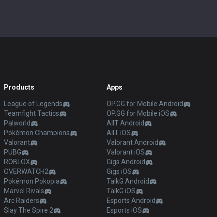
Products
Apps
League of Legends
OP.GG for Mobile Android
Teamfight Tactics
OP.GG for Mobile iOS
Palworld
AllT Android
Pokémon Champions
AllT iOS
Valorant
Valorant Android
PUBG
Valorant iOS
ROBLOX
Gigs Android
OVERWATCH2
Gigs iOS
Pokémon Pokopia
TalkG Android
Marvel Rivals
TalkG iOS
Arc Raiders
Esports Android
Slay The Spire 2
Esports iOS