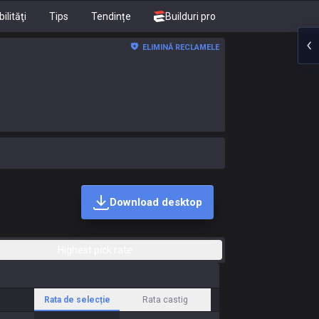
ilităţi
Tips
Tendințe
Builduri pro
ELIMINĂ RECLAMELE
Download desktop
Highest pick rate
Rata de selecție
Rata castig