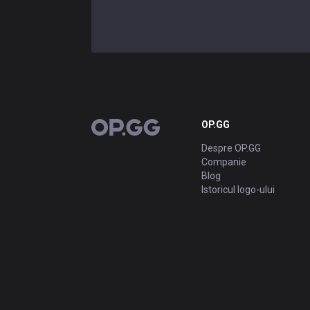
OP.GG
OP.GG
Despre OP.GG
Companie
Blog
Istoricul logo-ului