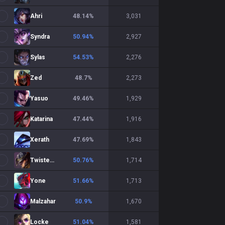
Ahri
48.14
%
3,031
Syndra
50.94
%
2,927
Sylas
54.53
%
2,276
Zed
48.7
%
2,273
Yasuo
49.46
%
1,929
Katarina
47.44
%
1,916
Xerath
47.69
%
1,843
Twisted Fate
50.76
%
1,714
Yone
51.66
%
1,713
Malzahar
50.9
%
1,670
Locke
51.04
%
1,581