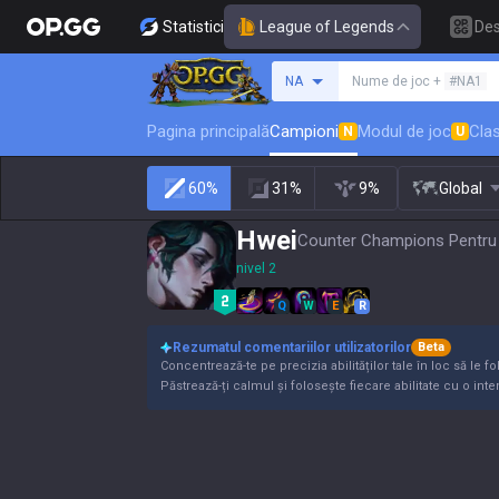
Statistici
League of Legends
De
Caută un invocator
NA
Nume de joc +
#NA1
Pagina principală
Campioni
Modul de joc
Clas
N
U
60%
31%
9%
Global
Hwei
Counter Champions Pentru M
nivel 2
Q
W
E
R
Rezumatul comentariilor utilizatorilor
Beta
Concentrează-te pe precizia abilităților tale în loc să le fo
Păstrează-ți calmul și folosește fiecare abilitate cu o inte