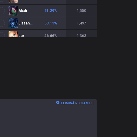
Akali
51.29
%
1,550
Lissandra
53.11
%
1,497
Lux
46.66
%
1,363
Galio
54.24
%
1,322
Fizz
50.15
%
1,310
Vladimir
50.32
%
1,256
Veigar
52.24
%
1,114
LeBlanc
50.23
%
1,065
ELIMINĂ RECLAMELE
Orianna
54.55
%
1,021
Anivia
56.82
%
975
Diana
52.7
%
945