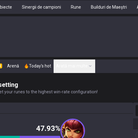
biecte
Sinergii de campioni
Rune
Builduri de Maeștri
Arenă
Today's hot
Arată mai multe
N
setting
t your runes to the highest win-rate configuration!
C
47.93%