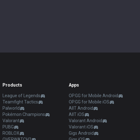
Products
Apps
League of Legends
OP.GG for Mobile Android
Teamfight Tactics
OP.GG for Mobile iOS
Palworld
AllT Android
Pokémon Champions
AllT iOS
Valorant
Valorant Android
PUBG
Valorant iOS
ROBLOX
Gigs Android
OVERWATCH2
Gigs iOS