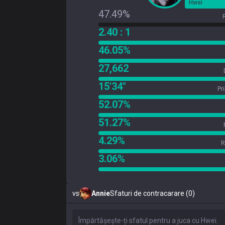
Hwei
47.49%
2.40 : 1
46.05%
27,662
15'34"
Pr
52.07%
51.27%
4.29%
R
3.06%
vs
Annie
Sfaturi de contracarare (0)