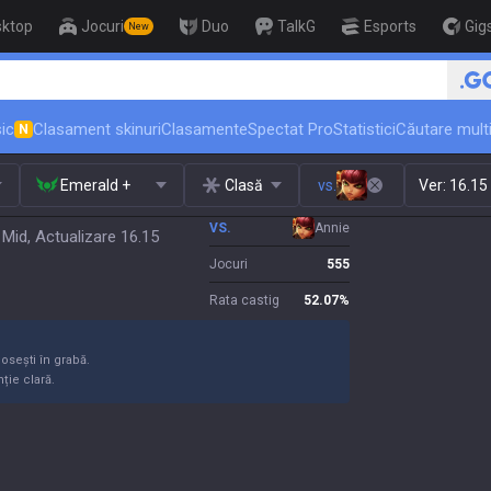
sktop
Jocuri
Duo
TalkG
Esports
Gig
New
🏆 Rank Up in 3 Days! Challenger Coac
ic
Clasament skinuri
Clasamente
Spectat Pro
Statistici
Căutare multi
N
Emerald +
Clasă
vs.
Ver:
16.15
VS.
Annie
id, Actualizare 16.15
Jocuri
555
Rata castig
52.07
%
losești în grabă.
nție clară.