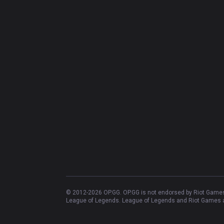
© 2012-
2026
OP.GG. OP.GG is not endorsed by Riot Games 
League of Legends. League of Legends and Riot Games ar