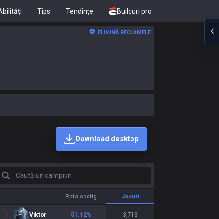
Abilităţi
Tips
Tendințe
Builduri pro
ELIMINĂ RECLAMELE
Download desktop
aută un campion
Rata castig
Jocuri
Viktor
51.12
%
3,713