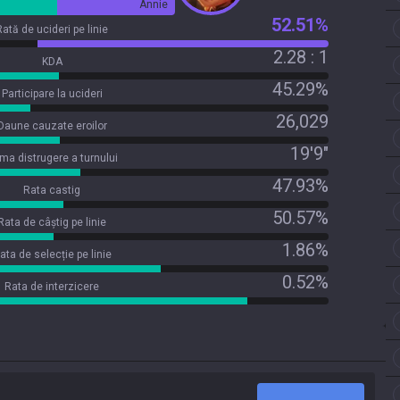
Annie
52.51%
Rată de ucideri pe linie
2.28 : 1
KDA
45.29%
Participare la ucideri
26,029
Daune cauzate eroilor
19'9"
ima distrugere a turnului
47.93%
Rata castig
50.57%
Rata de câștig pe linie
1.86%
ata de selecție pe linie
0.52%
Rata de interzicere