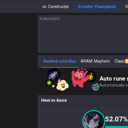
vs. Construcție
Counter Champions
O
PUBLICITATE
Ranked solo/duo
ARAM: Mayhem
Clasic
Auto rune 
Automatically se
Hwei
vs
Annie
52.07%