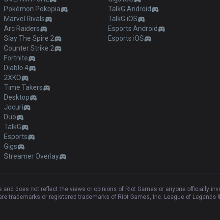
Pokémon Pokopia
TalkG Android
Marvel Rivals
TalkG iOS
Arc Raiders
Esports Android
Slay The Spire 2
Esports iOS
Counter Strike 2
Fortnite
Diablo 4
2XKO
Time Takers
Desktop
Jocuri
Duo
TalkG
Esports
Gigs
Streamer Overlay
and does not reflect the views or opinions of Riot Games or anyone officially in
e trademarks or registered trademarks of Riot Games, Inc. League of Legends ©