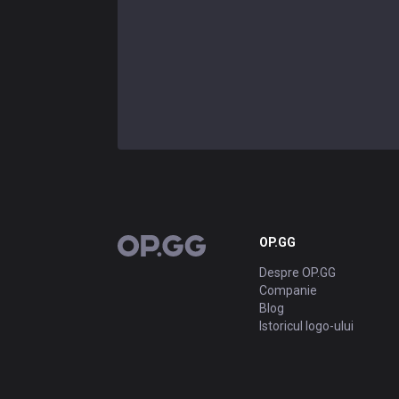
OP.GG
OP.GG
Despre OP.GG
Companie
Blog
Istoricul logo-ului