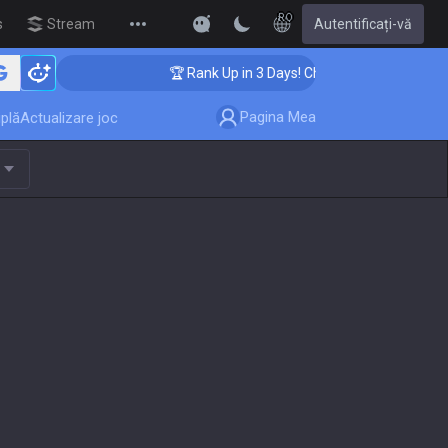
RO
s
Streamer Overlay
Autentificați-vă
New
hing
🏆 Rank Up in 3 Days! Challenger Coaching
Pagina Mea
plă
Actualizare joc