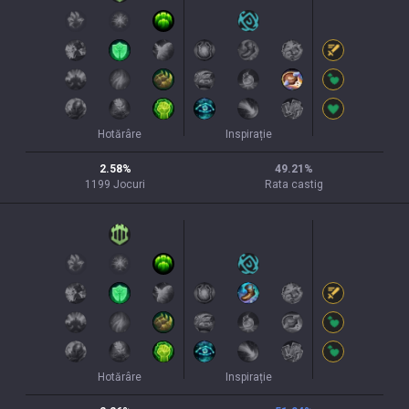
Hotărâre
Inspirație
2.58
%
49.21
%
1199
Jocuri
Rata castig
Hotărâre
Inspirație