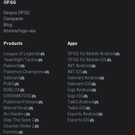
OP.GG
Despre OP.GG
Companie
Blog
Istoricul logo-ului
Products
Apps
League of Legends
OP.GG for Mobile Android
Teamfight Tactics
OP.GG for Mobile iOS
Palworld
AllT Android
Pokémon Champions
AllT iOS
Valorant
Valorant Android
PUBG
Valorant iOS
ROBLOX
Gigs Android
OVERWATCH2
Gigs iOS
Pokémon Pokopia
TalkG Android
Marvel Rivals
TalkG iOS
Arc Raiders
Esports Android
Slay The Spire 2
Esports iOS
Counter Strike 2
Fortnite