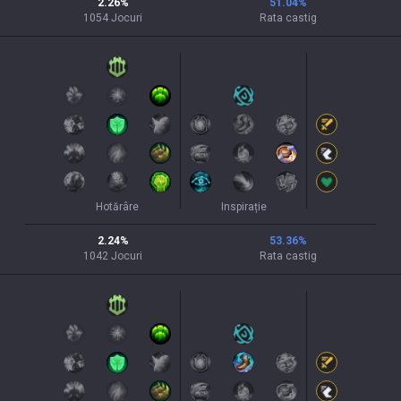
2.26
%
51.04
%
1054
Jocuri
Rata castig
Hotărâre
Inspirație
2.24
%
53.36
%
1042
Jocuri
Rata castig