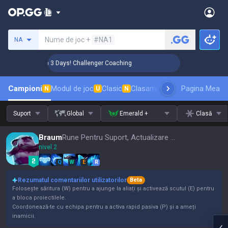
Caută un invocator
Nume de joc +
#NA1
NA
🏆 Rank Up in 3 Days! Challenger Coaching
🏆 Rank Up in
Campioni
Modul de joc
Clasic
Clasament skinuri
Pagina Mea
Clasament
N
U
N
Suport
Global
Emerald +
Clasă
Braum
Rune Pentru Suport, Actualizare 16.15
nivel 2
Q
W
E
R
Rezumatul comentariilor utilizatorilor
Beta
Folosește săritura (W) pentru a ajunge la aliați și activează scutul (E) pentru
a bloca proiectilele.
Coordonează-te cu echipa pentru a activa rapid pasiva (P) și a ameți
inamicii.