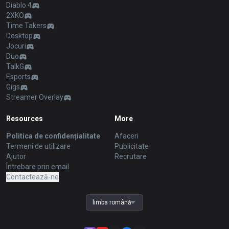
Diablo 4
2XKO
Time Takers
Desktop
Jocuri
Duo
TalkG
Esports
Gigs
Streamer Overlay
Resources
More
Politica de confidențialitate
Afaceri
Termeni de utilizare
Publicitate
Ajutor
Recrutare
Întrebare prin email
Contactează-ne
limba română