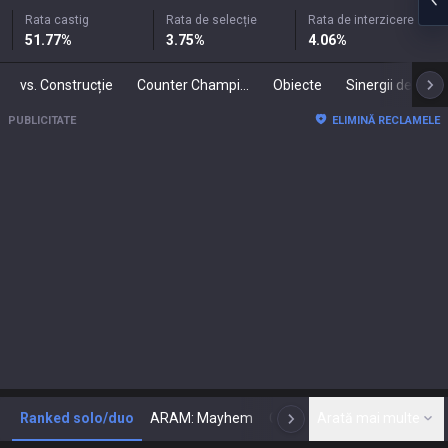
Rata castig
Rata de selecție
Rata de interzicere
51.77
%
3.75
%
4.06
%
vs. Construcție
Counter Champions
Obiecte
Sinergii de
PUBLICITATE
ELIMINĂ RECLAMELE
Ranked solo/duo
ARAM: Mayhem
Clasic
Arată mai multe
Arenă
Today
N