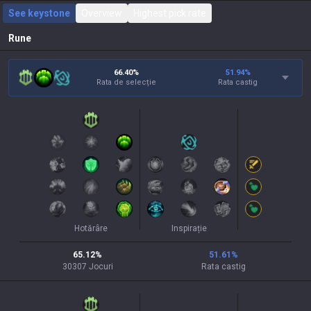
See keystone
Overview
Highest pick rate
Rune
66.40%
51.94
%
Rata de selecție
Rata castig
Hotărâre
Inspirație
65.12
%
51.61
%
30307
Jocuri
Rata castig