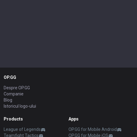
OP.GG
Despre OP.GG
Companie
Blog
Istoricul logo-ului
Products
Apps
League of Legends
OP.GG for Mobile Android
Teamfight Tactics
OP.GG for Mobile iOS