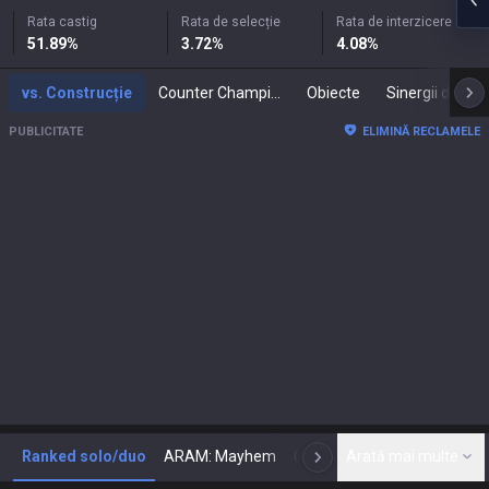
Rata castig
Rata de selecție
Rata de interzicere
51.89
%
3.72
%
4.08
%
vs. Construcție
Counter Champions
Obiecte
PUBLICITATE
ELIMINĂ RECLAMELE
Ranked solo/duo
ARAM: Mayhem
Clasic
Arată mai multe
Arenă
Today
N