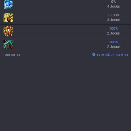
0
%
4 Jocuri
33.33
%
3 Jocuri
100
%
2 Jocuri
100
%
2 Jocuri
PUBLICITATE
ELIMINĂ RECLAMELE