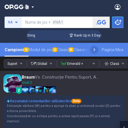
Caută un invocator
Nume de joc +
#NA1
NA
hallenger Coaching
🏆 Rank Up in 3 Days! Challenger Coachi
Campioni
Modul de joc
Clasic
Clasament skinuri
Pagina Mea
Clasament
N
U
N
Suport
Global
Emerald +
Clasă
Braum
Vs. Construcție Pentru Suport, Actualizare 16.15
nivel 2
Q
W
E
R
Rezumatul comentariilor utilizatorilor
Beta
Folosește săritura (W) pentru a ajunge la aliați și activează scutul (E) pentru
a bloca proiectilele.
Coordonează-te cu echipa pentru a activa rapid pasiva (P) și a ameți
inamicii.