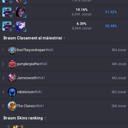
7,878
Jocuri
10.16
%
51.62
%
6,941
Jocuri
6.39
%
50.48
%
4,364
Jocuri
Braum
Clasament al măiestriei
1
BenTbeyondrepair
#
NA1
454
Jocuri
2
pumpkinpieftw
#
NA1
449
Jocuri
3
Jamesworth
#
NA1
433
Jocuri
4
roboterson
#
NA1
362
Jocuri
5
The Classic
#
NA1
268
Jocuri
Braum
Skins
ranking