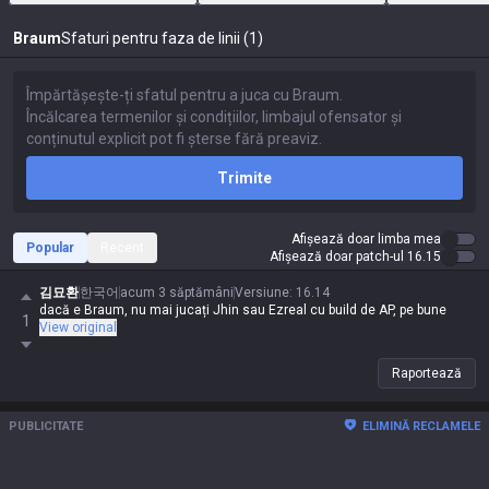
Braum
Sfaturi pentru faza de linii (1)
Trimite
Afișează doar limba mea
Popular
Recent
Afișează doar patch-ul 16.15
김묘환
한국어
acum 3 săptămâni
Versiune
:
16.14
dacă e Braum, nu mai jucați Jhin sau Ezreal cu build de AP, pe bune
1
View original
Raportează
PUBLICITATE
ELIMINĂ RECLAMELE