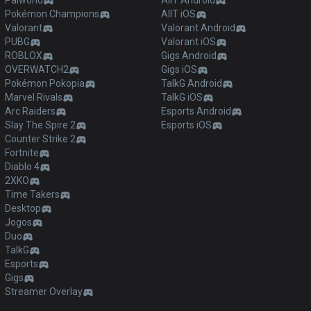
Palworld
AllT Android
Pokémon Champions
AllT iOS
Valorant
Valorant Android
PUBG
Valorant iOS
ROBLOX
Gigs Android
OVERWATCH2
Gigs iOS
Pokémon Pokopia
TalkG Android
Marvel Rivals
TalkG iOS
Arc Raiders
Esports Android
Slay The Spire 2
Esports iOS
Counter Strike 2
Fortnite
Diablo 4
2XKO
Time Takers
Desktop
Jogos
Duo
TalkG
Esports
Gigs
Streamer Overlay