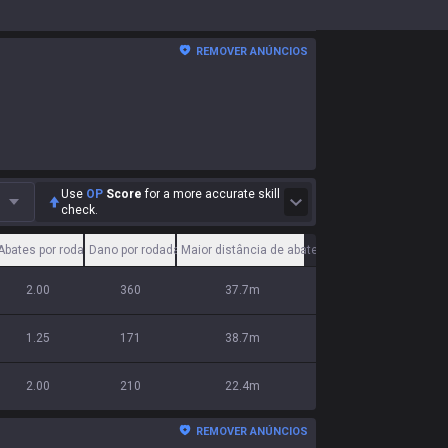
REMOVER ANÚNCIOS
Use
OP
Score
for a more accurate skill
check.
 %
Abates por rodada
Dano por rodada
Maior distância de abate
2.00
360
37.7m
1.25
171
38.7m
2.00
210
22.4m
REMOVER ANÚNCIOS