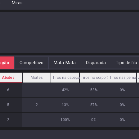
s
Miras
cação
Competitivo
Mata-Mata
Disparada
Tipo de fila
Abates
Mortes
Tiros na cabeça %
Tiros no corpo %
Tiros nas pernas
6
-
42
%
58
%
0
%
5
2
13
%
87
%
0
%
2
-
100
%
0
%
0
%