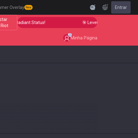
PT
amer Overlay
Entrar
New
ctar
im to Radiant Status!
🎯 Level Up Your Aim to Radiant
 Riot
Minha Página