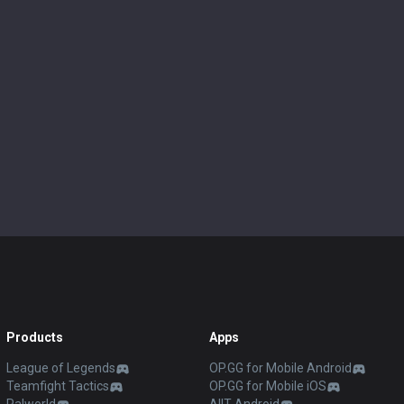
Products
Apps
League of Legends
OP.GG for Mobile Android
Teamfight Tactics
OP.GG for Mobile iOS