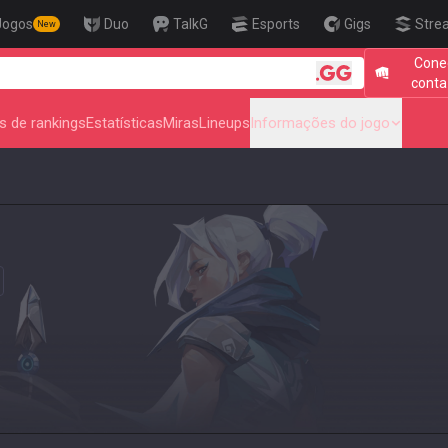
Jogos
Duo
TalkG
Esports
Gigs
Stre
New
Cone
🎯 Level Up Your A
conta
s de rankings
Estatísticas
Miras
Lineups
Informações do jogo