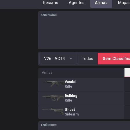
Resumo
Agentes
Armas
Mapa
ANÚNCIOS
V26 - ACT4
Todos
Sem Classifi
Armas
Vandal
Rifle
Bulldog
Rifle
Ghost
Sidearm
ANÚNCIOS