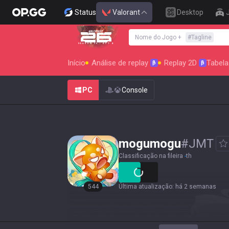
Status
Valorant
Desktop
Nome do Jogo
+
#
Tagline
SEASON 26 : ACT 4
Início
Análise de replay
Replay 2D
Tabela
β
β
PC
Console
mogumogu
#
JMT
Classificação na fileira
-
th
544
Última atualização
:
há 2 semanas