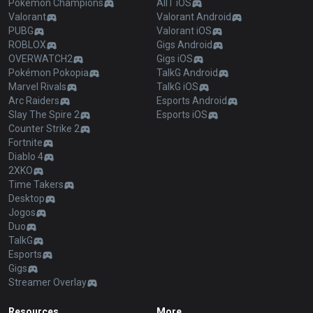
Pokémon Champions
AllT iOS
Valorant
Valorant Android
PUBG
Valorant iOS
ROBLOX
Gigs Android
OVERWATCH2
Gigs iOS
Pokémon Pokopia
TalkG Android
Marvel Rivals
TalkG iOS
Arc Raiders
Esports Android
Slay The Spire 2
Esports iOS
Counter Strike 2
Fortnite
Diablo 4
2XKO
Time Takers
Desktop
Jogos
Duo
TalkG
Esports
Gigs
Streamer Overlay
Resources
More