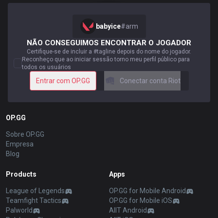
babyice
#
arm
NÃO CONSEGUIMOS ENCONTRAR O JOGADOR
Certifique-se de incluir a #tagline depois do nome do jogador.
Reconheço que ao iniciar sessão torno meu perfil público para
todos os usuários
Entrar com OP.GG
Conectar conta Riot
OP.GG
Sobre OP.GG
Empresa
Blog
Products
Apps
League of Legends
OP.GG for Mobile Android
Teamfight Tactics
OP.GG for Mobile iOS
Palworld
AllT Android