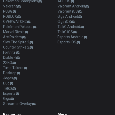
Pokémon Champions
AllT iOS
Valorant
Valorant Android
PUBG
Valorant iOS
ROBLOX
Gigs Android
OVERWATCH2
Gigs iOS
Pokémon Pokopia
TalkG Android
Marvel Rivals
TalkG iOS
Arc Raiders
Esports Android
Slay The Spire 2
Esports iOS
Counter Strike 2
Fortnite
Diablo 4
2XKO
Time Takers
Desktop
Jogos
Duo
TalkG
Esports
Gigs
Streamer Overlay
Resources
More