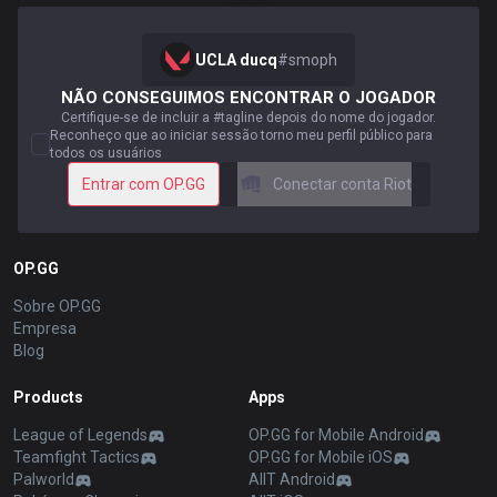
UCLA ducq
#
smoph
NÃO CONSEGUIMOS ENCONTRAR O JOGADOR
Certifique-se de incluir a #tagline depois do nome do jogador.
Reconheço que ao iniciar sessão torno meu perfil público para
todos os usuários
Entrar com OP.GG
Conectar conta Riot
OP.GG
Sobre OP.GG
Empresa
Blog
Products
Apps
League of Legends
OP.GG for Mobile Android
Teamfight Tactics
OP.GG for Mobile iOS
Palworld
AllT Android