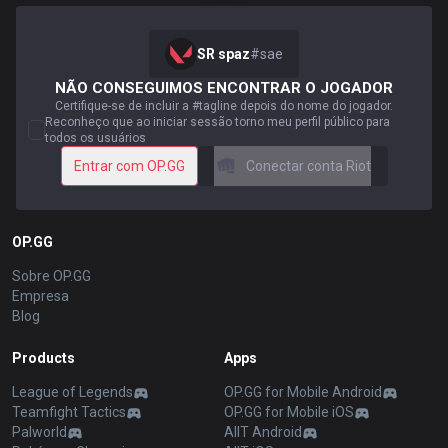
SR spaz
#
sae
NÃO CONSEGUIMOS ENCONTRAR O JOGADOR
Certifique-se de incluir a #tagline depois do nome do jogador.
Reconheço que ao iniciar sessão torno meu perfil público para
todos os usuários
Entrar com OP.GG
Conectar conta Riot
OP.GG
Sobre OP.GG
Empresa
Blog
Products
Apps
League of Legends
OP.GG for Mobile Android
Teamfight Tactics
OP.GG for Mobile iOS
Palworld
AllT Android