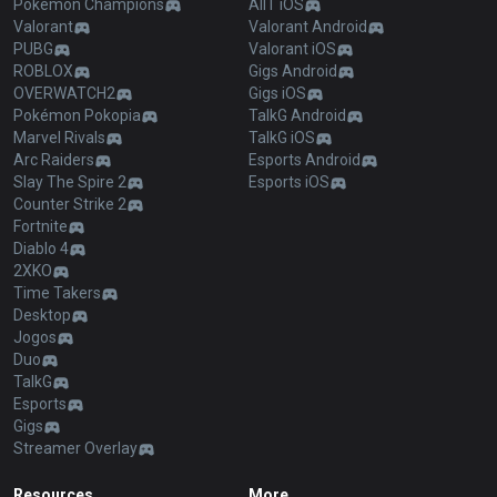
Pokémon Champions
AllT iOS
Valorant
Valorant Android
PUBG
Valorant iOS
ROBLOX
Gigs Android
OVERWATCH2
Gigs iOS
Pokémon Pokopia
TalkG Android
Marvel Rivals
TalkG iOS
Arc Raiders
Esports Android
Slay The Spire 2
Esports iOS
Counter Strike 2
Fortnite
Diablo 4
2XKO
Time Takers
Desktop
Jogos
Duo
TalkG
Esports
Gigs
Streamer Overlay
Resources
More