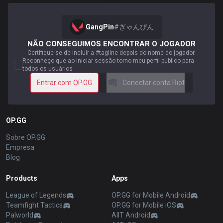
GangPin
#
ぎゃんぴん
NÃO CONSEGUIMOS ENCONTRAR O JOGADOR
Certifique-se de incluir a #tagline depois do nome do jogador.
Reconheço que ao iniciar sessão torno meu perfil público para
todos os usuários
Entrar com OP.GG
Conectar conta Riot
OP.GG
Sobre OP.GG
Empresa
Blog
Products
Apps
League of Legends
OP.GG for Mobile Android
Teamfight Tactics
OP.GG for Mobile iOS
Palworld
AllT Android