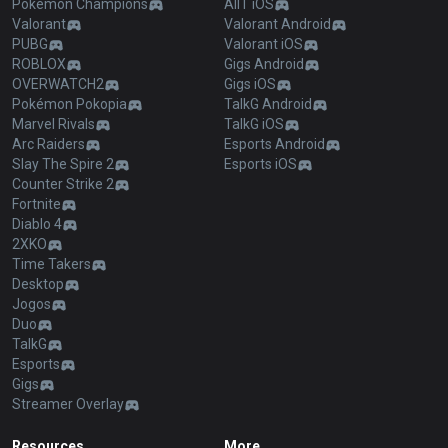
Pokémon Champions
AllT iOS
Valorant
Valorant Android
PUBG
Valorant iOS
ROBLOX
Gigs Android
OVERWATCH2
Gigs iOS
Pokémon Pokopia
TalkG Android
Marvel Rivals
TalkG iOS
Arc Raiders
Esports Android
Slay The Spire 2
Esports iOS
Counter Strike 2
Fortnite
Diablo 4
2XKO
Time Takers
Desktop
Jogos
Duo
TalkG
Esports
Gigs
Streamer Overlay
Resources
More