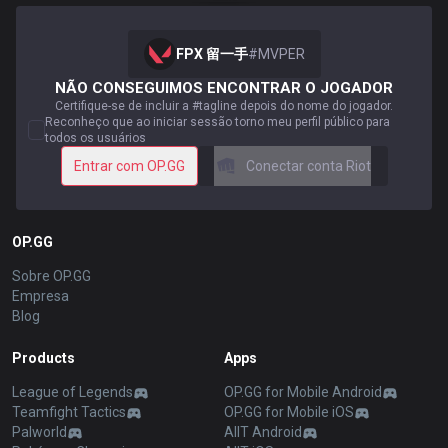
FPX 留一手
#
MVPER
NÃO CONSEGUIMOS ENCONTRAR O JOGADOR
Certifique-se de incluir a #tagline depois do nome do jogador.
Reconheço que ao iniciar sessão torno meu perfil público para
todos os usuários
Entrar com OP.GG
Conectar conta Riot
OP.GG
Sobre OP.GG
Empresa
Blog
Products
Apps
League of Legends
OP.GG for Mobile Android
Teamfight Tactics
OP.GG for Mobile iOS
Palworld
AllT Android