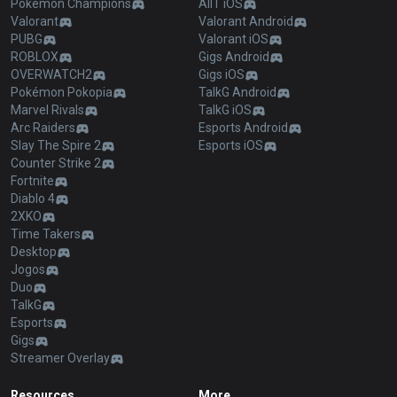
Pokémon Champions
AllT iOS
Valorant
Valorant Android
PUBG
Valorant iOS
ROBLOX
Gigs Android
OVERWATCH2
Gigs iOS
Pokémon Pokopia
TalkG Android
Marvel Rivals
TalkG iOS
Arc Raiders
Esports Android
Slay The Spire 2
Esports iOS
Counter Strike 2
Fortnite
Diablo 4
2XKO
Time Takers
Desktop
Jogos
Duo
TalkG
Esports
Gigs
Streamer Overlay
Resources
More