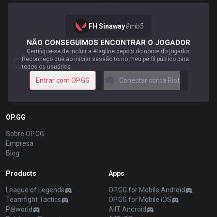
FH Sinaway
#
mb5
NÃO CONSEGUIMOS ENCONTRAR O JOGADOR
Certifique-se de incluir a #tagline depois do nome do jogador.
Reconheço que ao iniciar sessão torno meu perfil público para
todos os usuários
Entrar com OP.GG
Conectar conta Riot
OP.GG
Sobre OP.GG
Empresa
Blog
Products
Apps
League of Legends
OP.GG for Mobile Android
Teamfight Tactics
OP.GG for Mobile iOS
Palworld
AllT Android