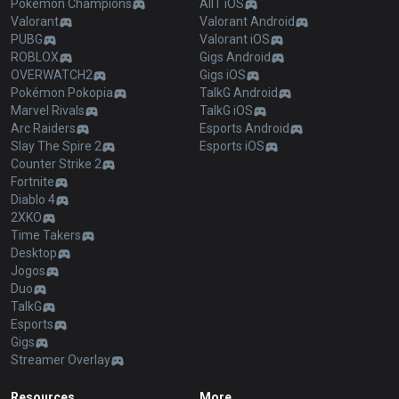
Pokémon Champions
AllT iOS
Valorant
Valorant Android
PUBG
Valorant iOS
ROBLOX
Gigs Android
OVERWATCH2
Gigs iOS
Pokémon Pokopia
TalkG Android
Marvel Rivals
TalkG iOS
Arc Raiders
Esports Android
Slay The Spire 2
Esports iOS
Counter Strike 2
Fortnite
Diablo 4
2XKO
Time Takers
Desktop
Jogos
Duo
TalkG
Esports
Gigs
Streamer Overlay
Resources
More