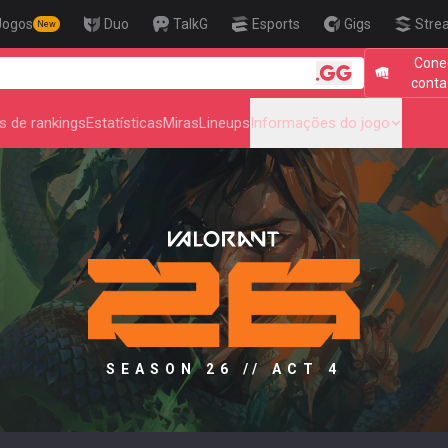
Jogos
Duo
TalkG
Esports
Gigs
Stre
New
Cone
🎯 Level Up Y
conta
s de rankings
Estatísticas
Miras
Lineups
Informações do jogo
SEASON 26 // ACT 4