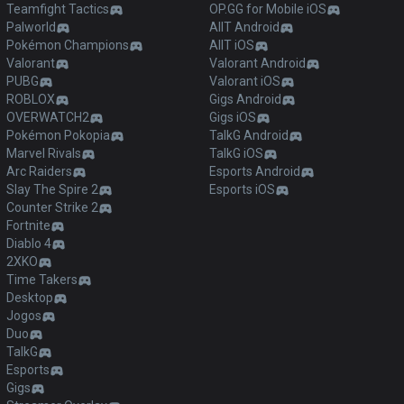
Teamfight Tactics
OP.GG for Mobile iOS
Palworld
AllT Android
Pokémon Champions
AllT iOS
Valorant
Valorant Android
PUBG
Valorant iOS
ROBLOX
Gigs Android
OVERWATCH2
Gigs iOS
Pokémon Pokopia
TalkG Android
Marvel Rivals
TalkG iOS
Arc Raiders
Esports Android
Slay The Spire 2
Esports iOS
Counter Strike 2
Fortnite
Diablo 4
2XKO
Time Takers
Desktop
Jogos
Duo
TalkG
Esports
Gigs