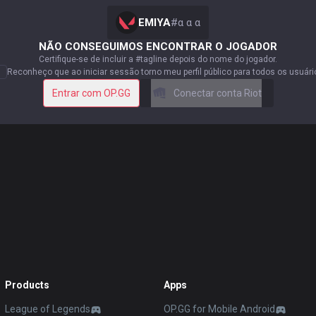
EMIYA
#
α α α
NÃO CONSEGUIMOS ENCONTRAR O JOGADOR
Certifique-se de incluir a #tagline depois do nome do jogador.
Reconheço que ao iniciar sessão torno meu perfil público para todos os usuári
Entrar com OP.GG
Conectar conta Riot
Products
Apps
League of Legends
OP.GG for Mobile Android