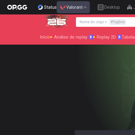
Status
Valorant
Desktop
Nome do Jogo
+
#
Tagline
SEASON 26 : ACT 4
Início
Análise de replay
Replay 2D
Tabela
β
β