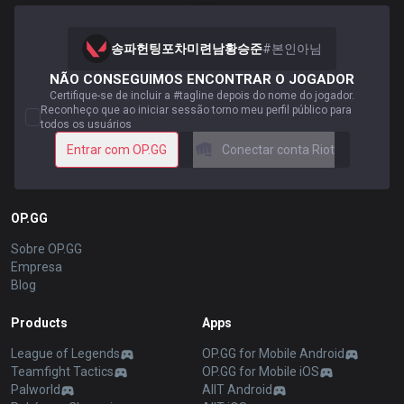
송파헌팅포차미련남황승준
#
본인아님
NÃO CONSEGUIMOS ENCONTRAR O JOGADOR
Certifique-se de incluir a #tagline depois do nome do jogador.
Reconheço que ao iniciar sessão torno meu perfil público para
todos os usuários
Entrar com OP.GG
Conectar conta Riot
OP.GG
Sobre OP.GG
Empresa
Blog
Products
Apps
League of Legends
OP.GG for Mobile Android
Teamfight Tactics
OP.GG for Mobile iOS
Palworld
AllT Android