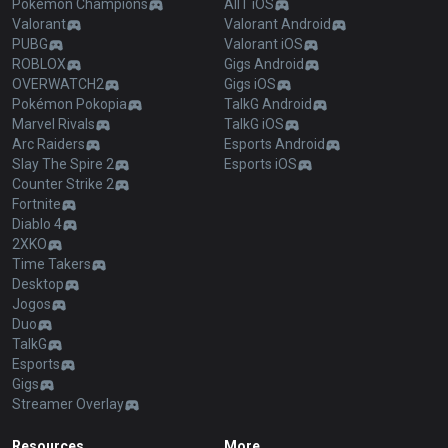
Pokémon Champions
AllT iOS
Valorant
Valorant Android
PUBG
Valorant iOS
ROBLOX
Gigs Android
OVERWATCH2
Gigs iOS
Pokémon Pokopia
TalkG Android
Marvel Rivals
TalkG iOS
Arc Raiders
Esports Android
Slay The Spire 2
Esports iOS
Counter Strike 2
Fortnite
Diablo 4
2XKO
Time Takers
Desktop
Jogos
Duo
TalkG
Esports
Gigs
Streamer Overlay
Resources
More