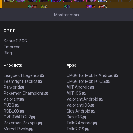
Mostrar mais
OP.GG
Sobre OP.GG
Empresa
Blog
Products
Apps
League of Legends
OP.GG for Mobile Android
Teamfight Tactics
OP.GG for Mobile iOS
Palworld
AllT Android
Pokémon Champions
AllT iOS
Valorant
Valorant Android
PUBG
Valorant iOS
ROBLOX
Gigs Android
OVERWATCH2
Gigs iOS
Pokémon Pokopia
TalkG Android
Marvel Rivals
TalkG iOS