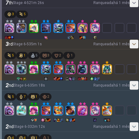
7
th
Stage
4
-
5
21
m
26
s
Ranqueada
há 1 mês
3
5
3
rd
Stage
6
-
5
35
m
1
s
Ranqueada
há 1 mês
5
1
5
3
2
1
2
nd
Stage
6
-
6
35
m
18
s
Ranqueada
há 1 mês
5
7
1
2
2
nd
Stage
6
-
3
32
m
12
s
Ranqueada
há 1 mês
4
4
1
1