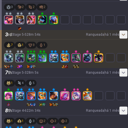
3
2
2
2
3
rd
Stage
5
-
5
28
m
54
s
Ranqueada
há 1 mês
7
1
3
1
7
th
Stage
5
-
3
28
m
5
s
Ranqueada
há 1 mês
1
4
5
8
th
Stage
4
-
6
22
m
34
s
Ranqueada
há 1 mês
1
1
3
2
2
2