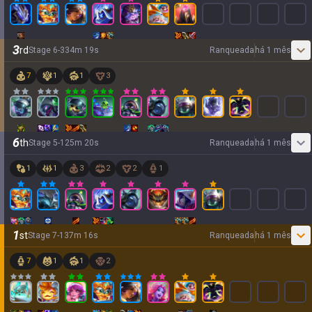
3
rd
Stage
6
-
3
34
m
19
s
Ranqueada
há 1 mês
7
1
1
3
6
th
Stage
5
-
1
25
m
20
s
Ranqueada
há 1 mês
1
1
3
2
2
1
1
st
Stage
7
-
1
37
m
16
s
Ranqueada
há 1 mês
7
1
1
2