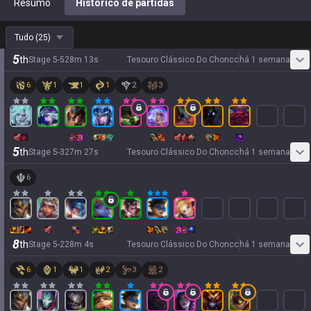
Resumo
Histórico de partidas
Tudo
(
25
)
5
th
Stage
5
-
5
28
m
13
s
Tesouro Clássico Do Choncc
há 1 semana
6
1
1
1
2
3
5
th
Stage
5
-
3
27
m
27
s
Tesouro Clássico Do Choncc
há 1 semana
6
8
th
Stage
5
-
2
28
m
4
s
Tesouro Clássico Do Choncc
há 1 semana
6
1
1
2
3
2