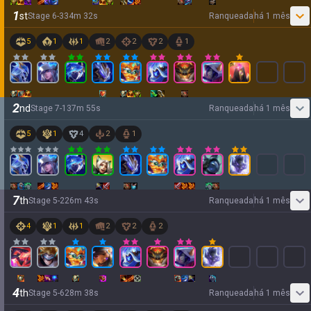
1
st
Stage
6
-
3
34
m
32
s
Ranqueada
há 1 mês
5
1
1
2
2
2
1
2
nd
Stage
7
-
1
37
m
55
s
Ranqueada
há 1 mês
5
1
4
2
1
7
th
Stage
5
-
2
26
m
43
s
Ranqueada
há 1 mês
4
1
1
2
2
2
4
th
Stage
5
-
6
28
m
38
s
Ranqueada
há 1 mês