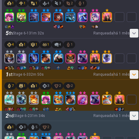
1
1
1
4
3
2
1
5
th
Stage
6
-
1
31
m
32
s
Ranqueada
há 1 mês
4
1
1
1
4
1
1
st
Stage
6
-
3
32
m
50
s
Ranqueada
há 1 mês
7
1
1
3
2
2
2
nd
Stage
6
-
2
31
m
34
s
Ranqueada
há 1 mês
1
3
5
2