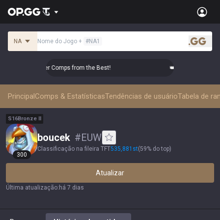
NA
Nome do Jogo
+
#
NA1
.gg
Master Top-tier Comps from the Best!
👑 Master Top-tier Com
Principal
Comps & Estatísticas
Tendências de usuário
Tabela de ra
S
16
Bronze
II
boucek
#
EUW
Classificação na fileira TFT
535,881
st
(
59% do top
)
300
Atualizar
Última atualização
:
há 7 dias