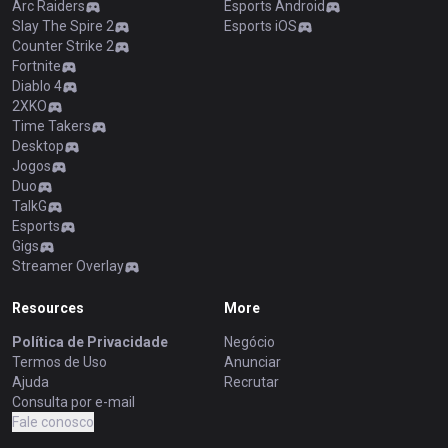
Arc Raiders
Esports Android
Slay The Spire 2
Esports iOS
Counter Strike 2
Fortnite
Diablo 4
2XKO
Time Takers
Desktop
Jogos
Duo
TalkG
Esports
Gigs
Streamer Overlay
Resources
More
Política de Privacidade
Negócio
Termos de Uso
Anunciar
Ajuda
Recrutar
Consulta por e-mail
Fale conosco