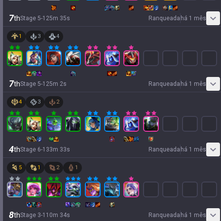
7
th
Stage
5
-
1
25
m
35
s
Ranqueada
há 1 mês
1
3
4
7
th
Stage
5
-
1
25
m
2
s
Ranqueada
há 1 mês
4
3
2
4
th
Stage
6
-
1
33
m
33
s
Ranqueada
há 1 mês
5
1
2
1
8
th
Stage
3
-
1
10
m
34
s
Ranqueada
há 1 mês