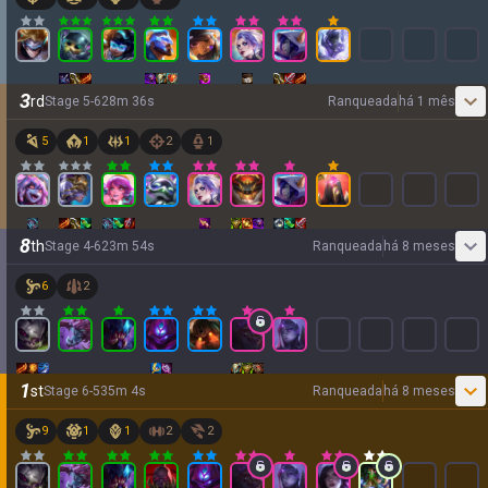
3
rd
Stage
5
-
6
28
m
36
s
Ranqueada
há 1 mês
5
1
1
2
1
8
th
Stage
4
-
6
23
m
54
s
Ranqueada
há 8 meses
6
2
1
st
Stage
6
-
5
35
m
4
s
Ranqueada
há 8 meses
9
1
1
2
2