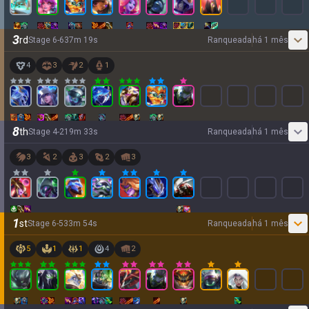
3
rd
Stage
6
-
6
37
m
19
s
Ranqueada
há 1 mês
4
3
2
1
8
th
Stage
4
-
2
19
m
33
s
Ranqueada
há 1 mês
3
2
3
2
3
1
st
Stage
6
-
5
33
m
54
s
Ranqueada
há 1 mês
5
1
1
4
2