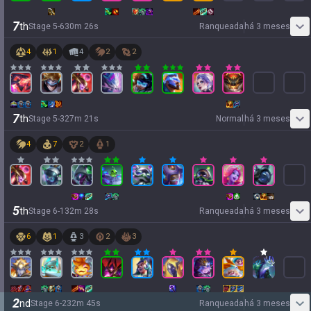
7
th
Stage
5
-
6
30
m
26
s
Ranqueada
há 3 meses
4
1
4
2
2
7
th
Stage
5
-
3
27
m
21
s
Normal
há 3 meses
4
7
2
1
5
th
Stage
6
-
1
32
m
28
s
Ranqueada
há 3 meses
6
1
3
2
3
2
nd
Stage
6
-
2
32
m
45
s
Ranqueada
há 3 meses