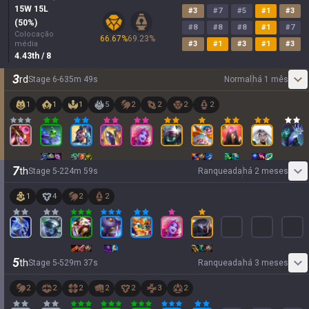
15
W
15
L
#
3
#
7
#
5
#
1
#
3
(
50
%)
#
8
#
8
#
8
#
1
#
7
Colocação
66.67
%
69.23
%
média
#
3
#
1
#
3
#
1
#
3
4.43
th
/ 8
3
rd
Stage
6
-
6
35
m
49
s
Normal
há 1 mês
1
1
1
5
2
2
2
2
7
th
Stage
5
-
2
24
m
59
s
Ranqueada
há 2 meses
1
4
2
2
5
th
Stage
5
-
5
29
m
37
s
Ranqueada
há 3 meses
2
2
2
2
2
3
2