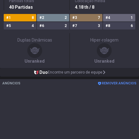
Partidas totais
Colocação média
40
Partidas
4.18
th
/ 8
#
1
8
#
2
2
#
3
7
#
4
1
#
5
4
#
6
2
#
7
3
#
8
6
Duplas Dinâmicas
Hiper-rolagem
Unranked
Unranked
Duo
Encontre um parceiro de equipe
ANÚNCIOS
REMOVER ANÚNCIOS