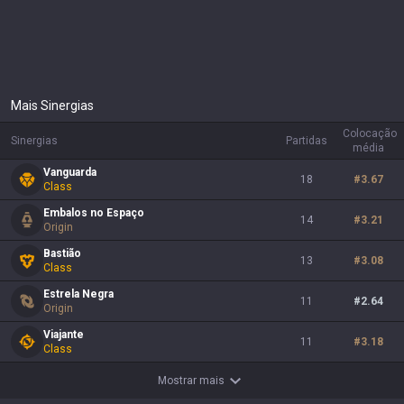
Mais Sinergias
Colocação
Sinergias
Partidas
média
Vanguarda
18
#
3.67
Class
Embalos no Espaço
14
#
3.21
Origin
Bastião
13
#
3.08
Class
Estrela Negra
11
#
2.64
Origin
Viajante
11
#
3.18
Class
Mostrar mais