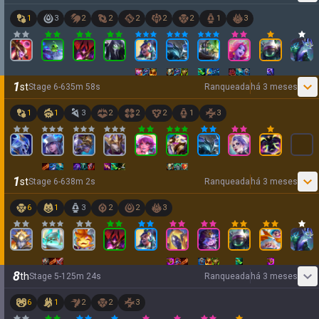
1
3
2
2
2
2
2
1
3
1
st
Stage
6
-
6
35
m
58
s
Ranqueada
há 3 meses
1
1
3
2
2
2
1
3
1
st
Stage
6
-
6
38
m
2
s
Ranqueada
há 3 meses
6
1
3
2
2
3
8
th
Stage
5
-
1
25
m
24
s
Ranqueada
há 3 meses
6
1
2
2
3