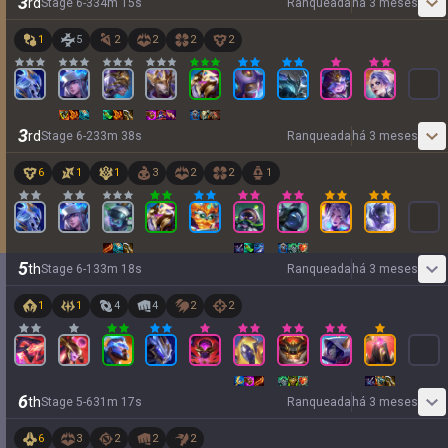
3
rd
Stage
6
-
3
34
m
15
s
Ranqueada
há 3 meses
1
5
2
2
2
2
3
rd
Stage
6
-
2
33
m
38
s
Ranqueada
há 3 meses
6
1
1
3
2
2
1
5
th
Stage
6
-
1
33
m
18
s
Ranqueada
há 3 meses
1
1
4
4
2
2
6
th
Stage
5
-
6
31
m
17
s
Ranqueada
há 3 meses
6
3
2
2
2