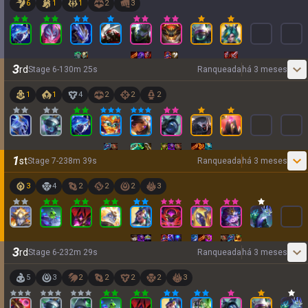
6
1
1
2
3
3
rd
Stage
6
-
1
30
m
25
s
Ranqueada
há 3 meses
1
1
4
2
2
2
1
st
Stage
7
-
2
38
m
39
s
Ranqueada
há 3 meses
3
4
2
2
2
3
3
rd
Stage
6
-
2
32
m
29
s
Ranqueada
há 3 meses
5
3
2
2
2
2
3