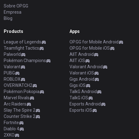
Sobre OP.GG
Empresa
Blog
Products
Apps
League of Legends
OP.GG for Mobile Android
Teamfight Tactics
OP.GG for Mobile iOS
Palworld
AllT Android
Pokémon Champions
AllT iOS
Valorant
Valorant Android
PUBG
Valorant iOS
ROBLOX
Gigs Android
OVERWATCH2
Gigs iOS
Pokémon Pokopia
TalkG Android
Marvel Rivals
TalkG iOS
Arc Raiders
Esports Android
Slay The Spire 2
Esports iOS
Counter Strike 2
Fortnite
Diablo 4
2XKO