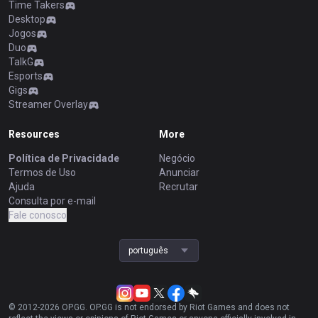
Time Takers
Desktop
Jogos
Duo
TalkG
Esports
Gigs
Streamer Overlay
Resources
More
Política de Privacidade
Negócio
Termos de Uso
Anunciar
Ajuda
Recrutar
Consulta por e-mail
Fale conosco
português
© 2012-
2026
OP.GG. OP.GG is not endorsed by Riot Games and does not