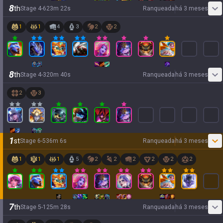
8
th
Stage
4
-
6
23
m
22
s
Ranqueada
há 3 meses
1
1
4
3
2
2
8
th
Stage
4
-
3
20
m
40
s
Ranqueada
há 3 meses
2
3
1
st
Stage
6
-
5
36
m
6
s
Ranqueada
há 3 meses
1
1
1
5
2
2
2
2
2
2
7
th
Stage
5
-
1
25
m
28
s
Ranqueada
há 3 meses