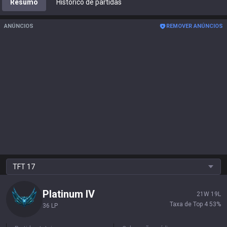
Resumo
Histórico de partidas
ANÚNCIOS
REMOVER ANÚNCIOS
TFT
17
Platinum
IV
21
W
19
L
Taxa de Top 4
53
%
36 LP