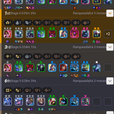
1
st
Stage
6
-
5
33
m
39
s
Ranqueada
há 3 meses
1
5
4
2
2
2
2
2
3
+
2
3
rd
Stage
6
-
3
34
m
10
s
Ranqueada
há 3 meses
1
1
3
2
2
2
2
3
6
th
Stage
5
-
5
28
m
39
s
Ranqueada
há 3 meses
4
1
2
2
3