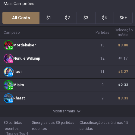
Mais Campeões
All Costs
$1
$2
$3
$4
$5+
Colocação
Campeão
Partidas
média
Mordekaiser
13
#
3.08
$
2
Nunu e Willump
12
#
4.17
$
4
Illaoi
11
#
3.27
$
3
Mipim
9
#
2.33
$
2
Rhaast
9
#
3.33
$
3
Mostrar mais
30 partidas
Sinergias das 30 partidas
Classificação das últimas 15
recentes
recentes
partidas
Taxa de Top 4