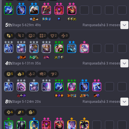
5
th
Stage
5
-
6
29
m
49
s
Ranqueada
há 3 meses
1
2
2
2
2
3
4
th
Stage
6
-
1
31
m
35
s
Ranqueada
há 3 meses
5
3
2
2
2
8
th
Stage
5
-
1
24
m
20
s
Ranqueada
há 3 meses
6
1
1