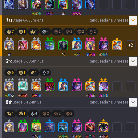
1
st
Stage
6
-
6
35
m
47
s
Ranqueada
há 3 meses
7
1
1
4
2
2
2
2
+
2
3
rd
Stage
6
-
5
35
m
46
s
Ranqueada
há 3 meses
6
1
1
3
8
th
Stage
5
-
1
24
m
8
s
Ranqueada
há 3 meses
1
1
4
2
2
2