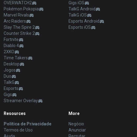
OVERWATCH2
Gigs iOS
Pokémon Pokopia
TalkG Android
Marvel Rivals
TalkG iOS
Arc Raiders
Esports Android
Slay The Spire 2
Esports iOS
Counter Strike 2
Fortnite
Diablo 4
2XKO
Time Takers
Desktop
Jogos
Duo
TalkG
Esports
Gigs
Streamer Overlay
Resources
More
Política de Privacidade
Negócio
Termos de Uso
Anunciar
Ajuda
Recrutar