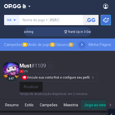
Procure um invocador
Nome do jogo +
#NA1
NA
s! Challenger Coaching
🏆 Rank Up in 3 Days! Challenger Co
Campeões
Modo de jogo
Clássico
Ranking de skins
Minha Página
Classif
N
U
N
Must
#
1109
VN
Vincule sua conta Riot e configure seu perfil.
647
Atualizar
Tempo de atualização disponível
:
em 2 minutos
Resumo
Estilo
Campeões
Maestria
Jogo ao vivo