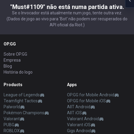
"Must#1109" não está numa partida ativa.
Se o Invocador está atualmente num jogo, tente outra vez.
(Dados de jogo ao vivo para 'Bot' não podem ser recuperados do
API oficial da Riot.)
OP.GG
Sobre OP.GG
Empresa
Blog
História do logo
Products
Apps
League of Legends
OP.GG for Mobile Android
Teamfight Tactics
OP.GG for Mobile iOS
Palworld
AllT Android
Pokémon Champions
AllT iOS
Valorant
Valorant Android
PUBG
Valorant iOS
ROBLOX
Gigs Android