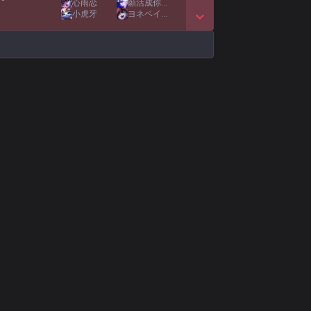
心雨恋
願活成你的願
小虎牙
ヨネベイビー
Show More Detail Games