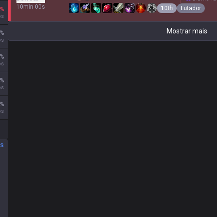
10min 00s
10th
Lutador
%
os
Mostrar mais
%
os
%
os
%
os
%
os
OS