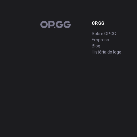
OP.GG
OP.GG
Sobre OP.GG
Empresa
Blog
História do logo