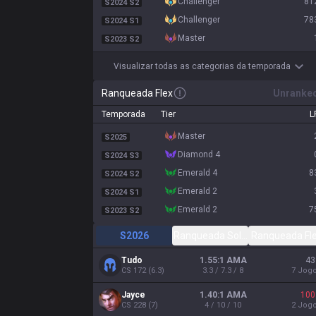
challenger
81
S2024 S2
challenger
78
S2024 S1
master
S2023 S2
Visualizar todas as categorias da temporada
Ranqueada Flex
Unranke
Temporada
Tier
L
master
S2025
diamond 4
S2024 S3
emerald 4
8
S2024 S2
emerald 2
S2024 S1
emerald 2
7
S2023 S2
S2026
Ranqueada Solo/Duo
Ranqueada Fl
Tudo
1.55:1 AMA
43
CS
172
(
6.3
)
3.3 / 7.3 / 8
7
Jog
Jayce
1.40:1 AMA
100
CS
228
(
7
)
4 / 10 / 10
2
Jog