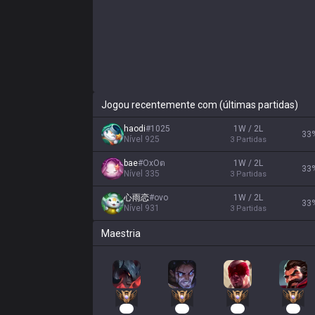
Jogou recentemente com (últimas partidas)
haodi
#
1025
1W / 2L
33
Nível
925
3
Partidas
bae
#
ОхОต
1W / 2L
33
Nível
335
3
Partidas
心雨恋
#
ovo
1W / 2L
33
Nível
931
3
Partidas
Maestria
33
24
24
22