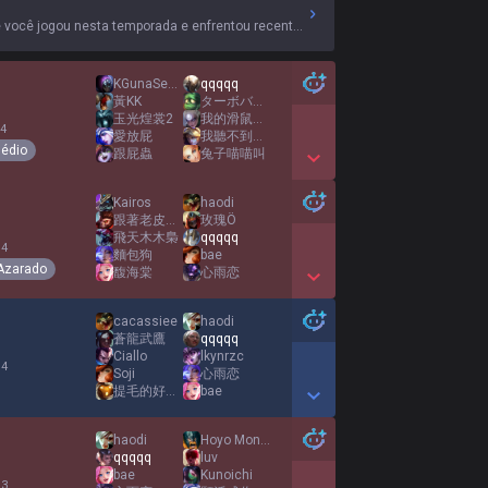
e você jogou nesta temporada e enfrentou recentemente.
KGunaSeason
qqqqq
黃KK
ターボババア
玉光煌裳2
我的滑鼠有自己的想法
 4
愛放屁
我聽不到你再說一次
édio
跟屁蟲
兔子喵喵叫
Show More Detail Games
Kairos
haodi
跟著老皮一起嗨
玫瑰Ö
飛天木木梟
qqqqq
 4
麵包狗
bae
Azarado
馥海棠
心雨恋
Show More Detail Games
cacassiee
haodi
蒼龍武鷹
qqqqq
Ciallo
lkynrzc
 4
Soji
心雨恋
提毛的好夥伴提菇
bae
Show More Detail Games
haodi
Hoyo Monterrey
qqqqq
luv
bae
Kunoichi
 3