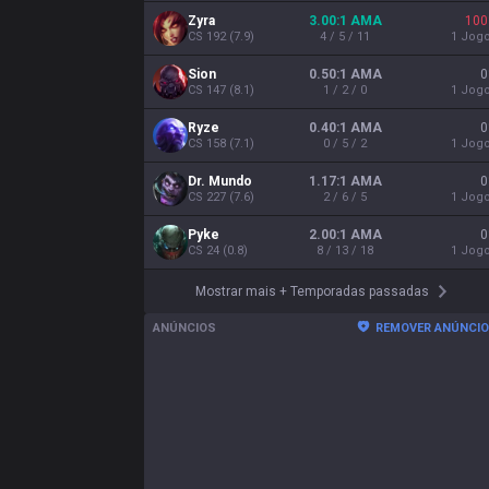
Zyra
3.00:1 AMA
100
CS
192
(
7.9
)
4 / 5 / 11
1
Jog
Sion
0.50:1 AMA
0
CS
147
(
8.1
)
1 / 2 / 0
1
Jog
Ryze
0.40:1 AMA
0
CS
158
(
7.1
)
0 / 5 / 2
1
Jog
Dr. Mundo
1.17:1 AMA
0
CS
227
(
7.6
)
2 / 6 / 5
1
Jog
Pyke
2.00:1 AMA
0
CS
24
(
0.8
)
8 / 13 / 18
1
Jog
Mostrar mais
+
Temporadas passadas
ANÚNCIOS
REMOVER ANÚNCI