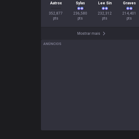
Aatrox
Sylas
Lee Sin
Graves
352,877

236,580

232,312

214,401

pts
pts
pts
pts
Mostrar mais
ANÚNCIOS