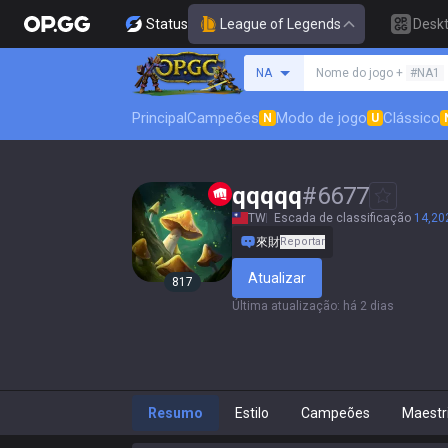
Status
League of Legends
Desk
Procure um invocador
NA
Nome do jogo +
#NA1
Principal
Campeões
Modo de jogo
Clássico
N
U
qqqqq
#
6677
TW
Escada de classificação
14,20
來財
Reportar
Atualizar
817
Última atualização
:
há 2 dias
Resumo
Estilo
Campeões
Maestr