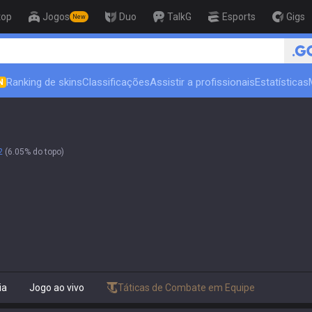
top
Jogos
Duo
TalkG
Esports
Gigs
New
🏆 Rank Up in 3 Days! Challen
Ranking de skins
Classificações
Assistir a profissionais
Estatísticas
N
2
(6.05% do topo)
ia
Jogo ao vivo
Táticas de Combate em Equipe