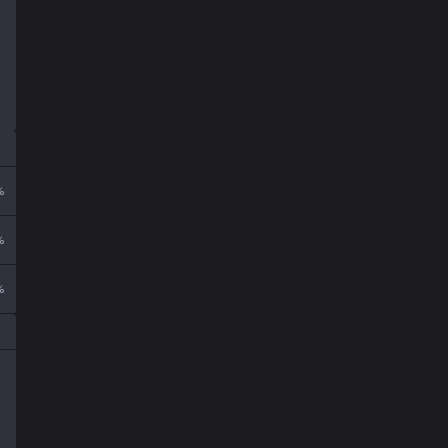
%
%
%