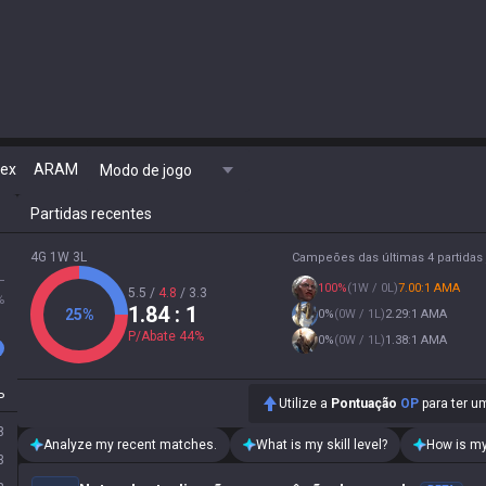
lex
ARAM
Modo de jogo
Partidas recentes
4G 1W 3L
Campeões das últimas 4 partidas
L
100
%
(
1W / 0L
)
7.00:1 AMA
5.5
/
4.8
/
3.3
%
1.84
: 1
25
%
0
%
(
0W / 1L
)
2.29:1 AMA
P/Abate
44
%
0
%
(
0W / 1L
)
1.38:1 AMA
P
Utilize a
Pontuação
OP
para ter um
8
Analyze my recent matches.
What is my skill level?
How is my
3