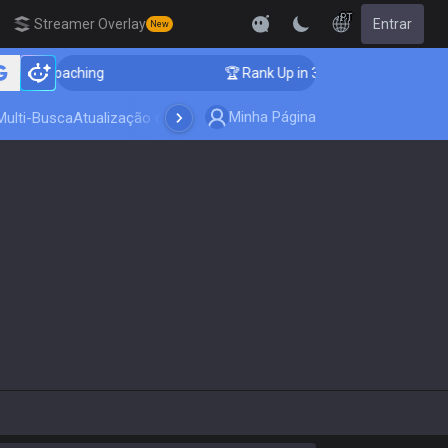
PT
Streamer Overlay
Entrar
New
ger Coaching
🏆 Rank Up in 3 Days! Challenger Coach
Minha Página
Multi-Busca
Atualização do jogo