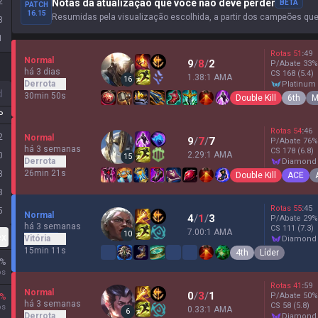
2
Notas da atualização que você não deve perder
BETA
PATCH
16.15
Resumidas pela visualização escolhida, a partir dos campeões qu
3
1
Rotas
51
:
49
Normal
9
/
8
/
2
P/Abate
33
%
há 3 dias
CS
168
(5.4)
1.38:1 AMA
16
Derrota
platinum
d
30min 50s
Double Kill
6th
M
P
Rotas
54
:
46
2
Normal
9
/
7
/
7
P/Abate
76
%
há 3 semanas
CS
178
(6.8)
2.29:1 AMA
0
15
Derrota
diamond
26min 21s
3
Double Kill
ACE
3
Rotas
55
:
45
5
Normal
4
/
1
/
3
P/Abate
29
%
há 3 semanas
CS
111
(7.3)
7.00:1 AMA
10
ex
Vitória
diamond
15min 11s
4th
Líder
%
os
Rotas
41
:
59
Normal
0
/
3
/
1
P/Abate
50
%
%
há 3 semanas
CS
58
(5.8)
os
0.33:1 AMA
6
Derrota
diamond