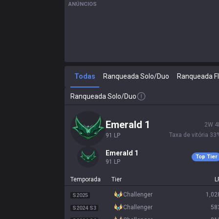
ANÚNCIOS
Todas
Ranqueada Solo/Duo
Ranqueada F
Ranqueada Solo/Duo
emerald 1
2
W
4
Taxa de vitória
33
91
LP
emerald 1
Top Tier
91
LP
Temporada
Tier
L
challenger
1,02
S2025
challenger
58
S2024 S3