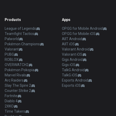
Products
Apps
League of Legends
OP.GG for Mobile Android
Teamfight Tactics
OP.GG for Mobile iOS
Palworld
AllT Android
Pokémon Champions
AllT iOS
Valorant
Valorant Android
PUBG
Valorant iOS
ROBLOX
Gigs Android
OVERWATCH2
Gigs iOS
Pokémon Pokopia
TalkG Android
Marvel Rivals
TalkG iOS
Arc Raiders
Esports Android
Slay The Spire 2
Esports iOS
Counter Strike 2
Fortnite
Diablo 4
2XKO
Time Takers