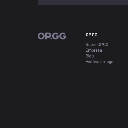
OP.GG
OP.GG
Sobre OP.GG
Empresa
Blog
História do logo