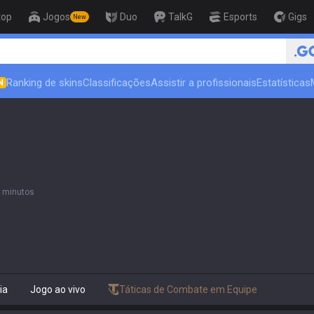
top
Jogos
Duo
TalkG
Esports
Gigs
New
🏆 Rank Up in 3 Days! Challenge
Ranking de skins
Classificações
Assistir a profissionais
Estatísticas
N
 minutos
ia
Jogo ao vivo
Táticas de Combate em Equipe