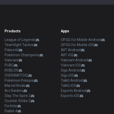
Products
Apps
League of Legends
OP.GG for Mobile Android
Teamfight Tactics
OP.GG for Mobile iOS
Palworld
AllT Android
Pokémon Champions
AllT iOS
Valorant
Valorant Android
PUBG
Valorant iOS
ROBLOX
Gigs Android
OVERWATCH2
Gigs iOS
Pokémon Pokopia
TalkG Android
Marvel Rivals
TalkG iOS
Arc Raiders
Esports Android
Slay The Spire 2
Esports iOS
Counter Strike 2
Fortnite
Diablo 4