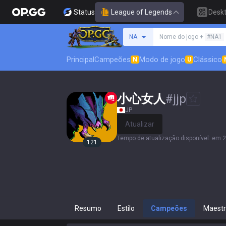
Status
League of Legends
Desk
Procure um invocador
NA
Nome do jogo +
#NA1
Principal
Campeões
Modo de jogo
Clássico
N
U
小心女人
#
jjp
JP
Atualizar
Tempo de atualização disponível
:
em 2
121
Resumo
Estilo
Campeões
Maestr