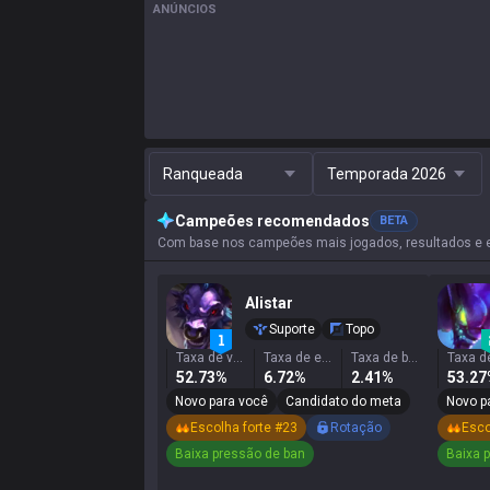
ANÚNCIOS
Ranqueada
Temporada 2026
Campeões recomendados
BETA
Com base nos campeões mais jogados, resultados e est
Alistar
Suporte
Topo
Taxa de vitória
Taxa de escolha
Taxa de banimento
52.73%
6.72%
2.41%
53.2
Novo para você
Candidato do meta
Novo p
Escolha forte #23
Rotação
Esco
Baixa pressão de ban
Baixa 