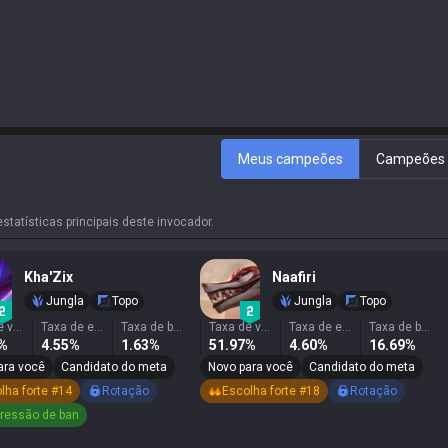
Meus campeões
Campeões d
atísticas principais deste invocador.
Kha'Zix
Naafiri
Jungla
Topo
Jungla
Topo
Taxa de vitória
Taxa de escolha
Taxa de banimento
Taxa de vitória
Taxa de escolha
Taxa de banimento
7%
4.55%
1.63%
51.97%
4.60%
16.69%
ara você
Candidato do meta
Novo para você
Candidato do meta
lha forte #14
Rotação
Escolha forte #18
Rotação
pressão de ban