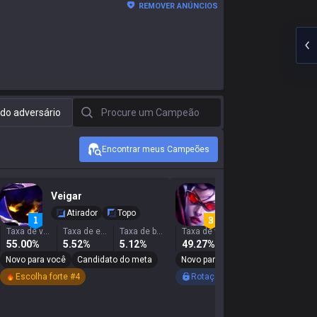
REMOVER ANÚNCIOS
Procure um Campeão
o adversário
Encontrar meus Campeões
Veigar
Vayne
Atirador
Topo
Atirador
Meio
Taxa de vitória
Taxa de escolha
Taxa de banimento
Taxa de vitória
Taxa de escolha
55.00%
5.52%
5.12%
49.27%
3.60%
8.5
Novo para você
Candidato do meta
Novo para você
Escolha forte
Escolha forte #4
Rotação