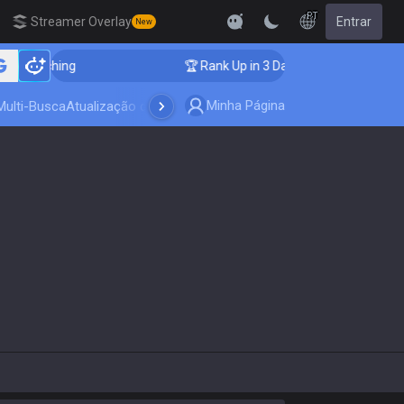
PT
Streamer Overlay
Entrar
New
r Coaching
🏆 Rank Up in 3 Days! Challenger Coachin
Minha Página
Multi-Busca
Atualização do jogo