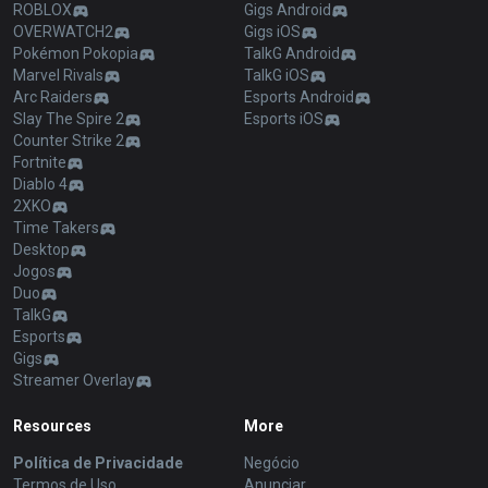
ROBLOX
Gigs Android
OVERWATCH2
Gigs iOS
Pokémon Pokopia
TalkG Android
Marvel Rivals
TalkG iOS
Arc Raiders
Esports Android
Slay The Spire 2
Esports iOS
Counter Strike 2
Fortnite
Diablo 4
2XKO
Time Takers
Desktop
Jogos
Duo
TalkG
Esports
Gigs
Streamer Overlay
Resources
More
Política de Privacidade
Negócio
Termos de Uso
Anunciar