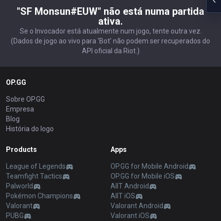
"SF Monsun#EUW" não está numa partida
ativa.
Se o Invocador está atualmente num jogo, tente outra vez.
(Dados de jogo ao vivo para 'Bot' não podem ser recuperados do
API oficial da Riot.)
OP.GG
Sobre OP.GG
Empresa
Blog
História do logo
Products
Apps
League of Legends
OP.GG for Mobile Android
Teamfight Tactics
OP.GG for Mobile iOS
Palworld
AllT Android
Pokémon Champions
AllT iOS
Valorant
Valorant Android
PUBG
Valorant iOS