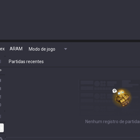
lex
ARAM
Modo de jogo
d
Partidas recentes
P
8
3
2
0
d
Nenhum registro de partida
ex
%