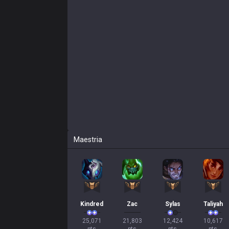
Maestria
Kindred
Zac
Sylas
Taliyah
25,071

21,803

12,424

10,617
