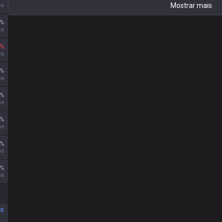
Mostrar mais
os
%
os
%
os
%
os
%
os
%
os
%
os
%
os
OS