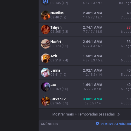
CS
145
(
4.7
)
4.3 / 6.3 / 9.5
80
Jog
Nautilus
2.40:1 AMA
43
CS
40
(
1.2
)
1 / 5.7 / 12.7
7
Jog
Taliyah
2.74:1 AMA
83
CS
265
(
7.3
)
7.7 / 7 / 11.5
6
Jog
Naafiri
2.69:1 AMA
33
CS
173
(
6.2
)
5.2 / 4.3 / 6.5
6
Jog
Azir
1.58:1 AMA
33
CS
218
(
7.4
)
4.8 / 6.3 / 5.2
6
Jog
Janna
2.92:1 AMA
40
CS
41
(
1.2
)
1.2 / 5.2 / 14
5
Jog
Jax
1.69:1 AMA
40
CS
169
(
5.6
)
5.2 / 7.8 / 8
5
Jog
Jarvan IV
3.08:1 AMA
50
CS
166
(
5.3
)
6 / 6.5 / 14
4
Jog
Mostrar mais
+
Temporadas passadas
ANÚNCIOS
REMOVER ANÚNCI