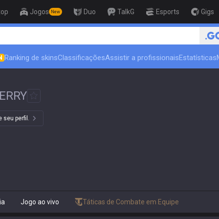
top
Jogos
Duo
TalkG
Esports
Gigs
New
🏆 Rank Up in 3 Days! Challe
Ranking de skins
Classificações
Assistir a profissionais
Estatísticas
N
ERRY
 seu perfil.
ia
Jogo ao vivo
Táticas de Combate em Equipe