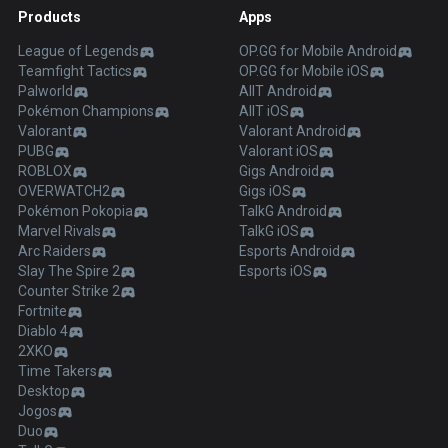
Products
Apps
League of Legends
OP.GG for Mobile Android
Teamfight Tactics
OP.GG for Mobile iOS
Palworld
AllT Android
Pokémon Champions
AllT iOS
Valorant
Valorant Android
PUBG
Valorant iOS
ROBLOX
Gigs Android
OVERWATCH2
Gigs iOS
Pokémon Pokopia
TalkG Android
Marvel Rivals
TalkG iOS
Arc Raiders
Esports Android
Slay The Spire 2
Esports iOS
Counter Strike 2
Fortnite
Diablo 4
2XKO
Time Takers
Desktop
Jogos
Duo