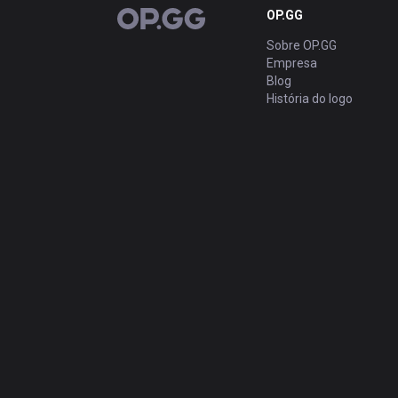
OP.GG
OP.GG
Sobre OP.GG
Empresa
Blog
História do logo