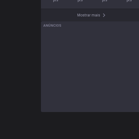
pts
pts
pts
pts
Mostrar mais
ANÚNCIOS