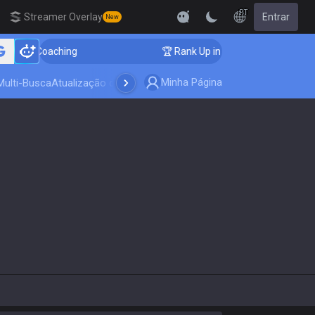
PT
Streamer Overlay
Entrar
New
nger Coaching
🏆 Rank Up in 3 Days! Challenger Coac
Minha Página
Multi-Busca
Atualização do jogo