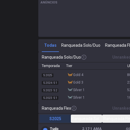
ANÚNCIOS
Todas
Ranqueada Solo/Duo
Ranqueada F
Ranqueada Solo/Duo
Unranke
Temporada
Tier
L
gold 4
8
S2025
gold 3
2
S2024 S1
silver 1
5
S2023 S2
silver 1
1
S2023 S1
Ranqueada Flex
Unranke
S2025
Ranqueada Solo/Duo
Ranqueada Fl
Tudo
2.17:1 AMA
44