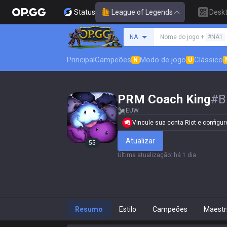
Status
League of Legends
Desk
Procure um invocador
NA
Nome do jogo +
#NA1
Principal
Campeões
Modo de jogo
Clássico
N
U
PRM Coach King
#
B
EUW
Vincule sua conta Riot e configure
Atualizar
55
Última atualização
:
há 1 dia
Resumo
Estilo
Campeões
Maestr