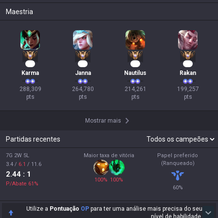
Maestria
29
27
22
21
Karma
Janna
Nautilus
Rakan
288,309

264,780

214,261

199,257

pts
pts
pts
pts
Mostrar mais
Partidas recentes
7G 2W 5L
Maior taxa de vitória
Papel preferido
(Ranqueado)
3.4
/
6.1
/
11.6
2.44
: 1
100
%
100
%
P/Abate
61
%
60
%
Utilize a
Pontuação
OP
para ter uma análise mais precisa do seu
nível de habilidade.