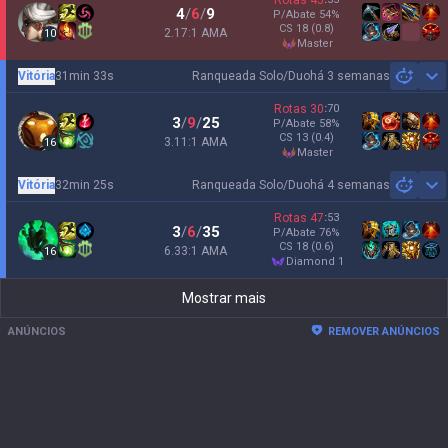
Rotas
45
4
/
6
/
9
P/Abate
54
%
CS
18
(0.8)
2.17:1 AMA
10
master
Vitória
31min 33s
Ranqueada Solo/Duo
há 3 semanas
Sh
Rotas
30
:
70
3
/
9
/
25
P/Abate
58
%
CS
13
(0.4)
3.11:1 AMA
16
master
Vitória
32min 25s
Ranqueada Solo/Duo
há 4 semanas
Sh
Rotas
47
:
53
3
/
6
/
35
P/Abate
76
%
CS
18
(0.6)
6.33:1 AMA
16
diamond 1
Mostrar mais
ANÚNCIOS
REMOVER ANÚNCIOS