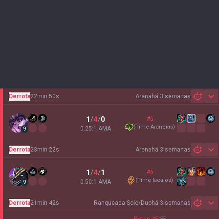
Derrota
22min 50s
Arena
há 3 semanas
Sh
1
/
4
/
0
#6
(
Time Araneias
)
0.25:1 AMA
9
Derrota
23min 22s
Arena
há 3 semanas
Sh
1
/
4
/
1
#6
(
Time lacaios
)
0.50:1 AMA
9
Derrota
21min 42s
Ranqueada Solo/Duo
há 3 semanas
Sh
:
55