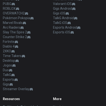
PUBG
Valorant iOS
ROBLOX
Gigs Android
OVERWATCH2
Gigs iOS
Pokémon Pokopia
TalkG Android
Marvel Rivals
TalkG iOS
Arc Raiders
Esports Android
Slay The Spire 2
Esports iOS
Counter Strike 2
Fortnite
Diablo 4
2XKO
Time Takers
Desktop
Jogos
Duo
TalkG
Esports
Gigs
Streamer Overlay
Resources
More