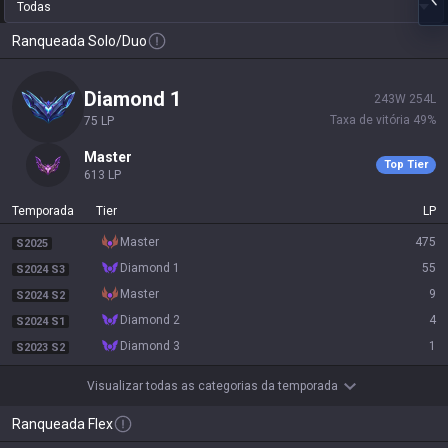
Todas
Ranqueada Solo/Duo
diamond 1
243
W
254
L
Taxa de vitória
49
%
75
LP
master
Top Tier
613
LP
Temporada
Tier
LP
master
475
S2025
diamond 1
55
S2024 S3
master
9
S2024 S2
diamond 2
4
S2024 S1
diamond 3
1
S2023 S2
Visualizar todas as categorias da temporada
Ranqueada Flex