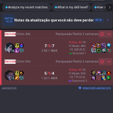
Analyze my recent matches.
What is my skill level?
How is my t
PATCH
Notas da atualização que você não deve perder
BETA
16.15
Derrota
32min 44s
Ranqueada Flex
há 3 semanas
Sh
Rotas
46
:
54
7
/
5
/
7
P/Abate
48
%
CS
268
(8.2)
2.80:1 AMA
16
emerald 1
Derrota
27min 09s
Ranqueada Flex
há 3 semanas
Sh
Rotas
45
:
55
5
/
9
/
4
P/Abate
50
%
CS
179
(6.6)
1.00:1 AMA
15
diamond 3
ANÚNCIOS
REMOVER ANÚNCIOS