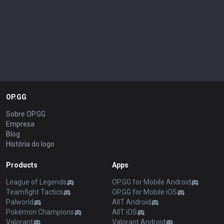
OP.GG
Sobre OP.GG
Empresa
Blog
História do logo
Products
Apps
League of Legends
OP.GG for Mobile Android
Teamfight Tactics
OP.GG for Mobile iOS
Palworld
AllT Android
Pokémon Champions
AllT iOS
Valorant
Valorant Android