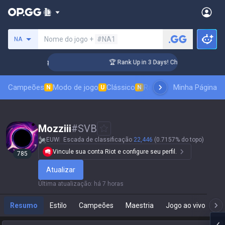
Procure um invocador
Nome do jogo +
#NA1
NA
lenger Coaching
🏆 Rank Up in 3 Days! Challenger Coaching
Campeões
Modo de jogo
Clássico
Ranking de skins
Minha Página
Classif
N
U
N
Mozziii
#
SVB
EUW
Escada de classificação
22,446
(0.7157% do topo)
Vincule sua conta Riot e configure seu perfil.
785
Atualizar
Última atualização
:
há 7 horas
Resumo
Estilo
Campeões
Maestria
Jogo ao vivo