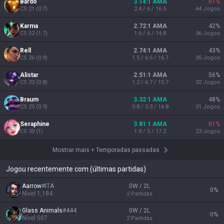
Bardo
3.14:1 AMA
61
%
CS
21
(
0.7
)
2.4 / 6 / 16.5
44
Jogos
Karma
2.72:1 AMA
42
%
CS
52
(
1.7
)
1.6 / 6 / 14.8
36
Jogos
Rell
2.74:1 AMA
43
%
CS
26
(
0.9
)
1.5 / 6.6 / 16.7
35
Jogos
Alistar
2.51:1 AMA
56
%
CS
23
(
0.8
)
1.2 / 6.7 / 15.7
32
Jogos
Braum
3.32:1 AMA
48
%
CS
25
(
0.9
)
0.8 / 5.3 / 16.8
31
Jogos
Seraphine
3.81:1 AMA
61
%
CS
30
(
1
)
1.9 / 5 / 17.2
23
Jogos
Mostrar mais
+
Temporadas passadas
Jogou recentemente com (últimas partidas)
Aarrow
#
ITA
0W / 2L
0
%
Nível
1,184
2
Partidas
Glass Animals
#
444
0W / 2L
0
%
Nível
507
2
Partidas