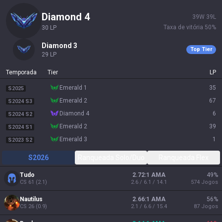
diamond 4
39
W
39
L
Taxa de vitória
50
%
30
LP
diamond 3
Top Tier
29
LP
Temporada
Tier
LP
emerald 1
35
S2025
emerald 2
67
S2024 S3
diamond 4
6
S2024 S2
emerald 2
39
S2024 S1
emerald 3
1
S2023 S2
S2026
Ranqueada Solo/Duo
Ranqueada Flex
Tudo
2.72:1 AMA
49
%
CS
61
(
2.1
)
2.6 / 6.1 / 14.1
574
Jogos
Nautilus
2.66:1 AMA
56
%
CS
26
(
0.9
)
2.1 / 6.6 / 15.4
87
Jogos