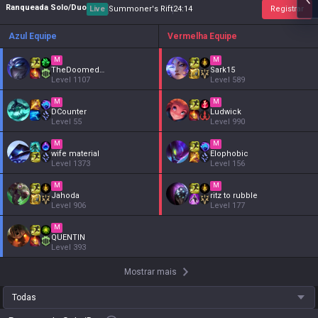
Ranqueada Solo/Duo
Live
Summoner's Rift
24
:
15
Registrar
Azul Equipe
Vermelha Equipe
M
M
TheDoomedGuy
Sark15
Level
1107
Level
589
M
M
DCounter
Ludwick
Level
55
Level
990
M
M
wife material
Elophobic
Level
1373
Level
156
M
M
Jahoda
ritz to rubble
Level
906
Level
177
M
QUENTIN
Level
393
Mostrar mais
Todas