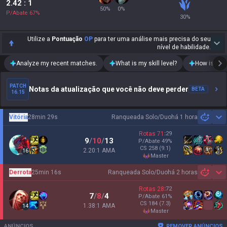
2.42
: 1
50
%
0
%
P/Abate
67
%
30
%
Utilize a
Pontuação
OP
para ter uma análise mais precisa do seu
nível de habilidade.
Analyze my recent matches.
What is my skill level?
How is my t
PATCH
Notas da atualização que você não deve perder
BETA
16.15
Vitória
28min 29s
Ranqueada Solo/Duo
há 1 hora
Sh
Rotas
71
:
29
9
/
10
/
13
P/Abate
49
%
CS
258
(9.1)
2.20:1 AMA
16
master
Derrota
25min 16s
Ranqueada Solo/Duo
há 2 horas
Sh
Rotas
28
:
72
7
/
8
/
4
P/Abate
61
%
CS
184
(7.3)
1.38:1 AMA
14
master
ANÚNCIOS
REMOVER ANÚNCIOS