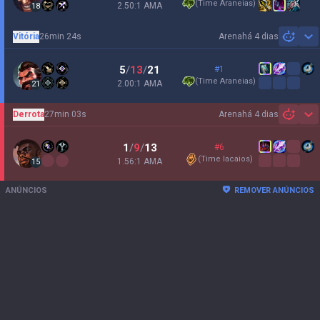
(
Time Araneias
)
2.50:1 AMA
18
Vitória
26min 24s
Arena
há 4 dias
Sh
5
/
13
/
21
#1
(
Time Araneias
)
2.00:1 AMA
21
Derrota
27min 03s
Arena
há 4 dias
Sh
1
/
9
/
13
#6
(
Time lacaios
)
1.56:1 AMA
15
ANÚNCIOS
REMOVER ANÚNCIOS