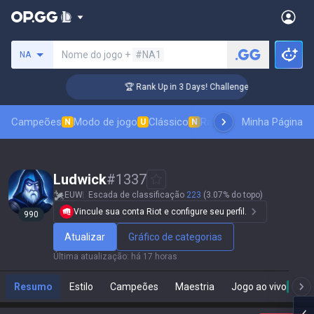
Procure um invocador
Nome do jogo +
#NA1
NA
🏆 Rank Up in 3 Days! Challenger Coaching
Campeões
Modo de jogo
Clássico
Ranking de skins
Minha Página
Classif
N
U
N
Ludwick
#
1337
EUW
Escada de classificação
223
(3.07% do topo)
Vincule sua conta Riot e configure seu perfil.
990
Atualizar
Gráfico de categorias
Última atualização
:
há 17 horas
Resumo
Estilo
Campeões
Maestria
Jogo ao vivo
Live