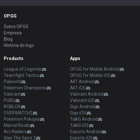
OP.GG
Sobre OP.GG
Empresa
Blog
História do logo
Products
Apps
League of Legends
OP.GG for Mobile Android
Teamfight Tactics
OP.GG for Mobile iOS
Palworld
AllT Android
Pokémon Champions
AllT iOS
Valorant
Valorant Android
PUBG
Valorant iOS
ROBLOX
Gigs Android
OVERWATCH2
Gigs iOS
Pokémon Pokopia
TalkG Android
Marvel Rivals
TalkG iOS
Arc Raiders
Esports Android
Slay The Spire 2
Esports iOS