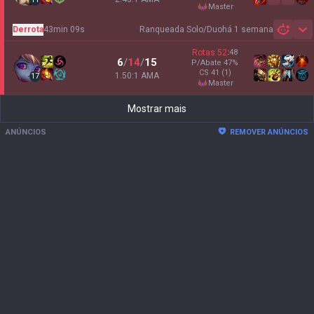
master
Derrota
43min 09s
Ranqueada Solo/Duo
há 1 semana
Sh
Rotas
52
:
48
6
/
14
/
15
P/Abate
47
%
CS
41
(1)
1.50:1 AMA
17
master
Mostrar mais
ANÚNCIOS
REMOVER ANÚNCIOS