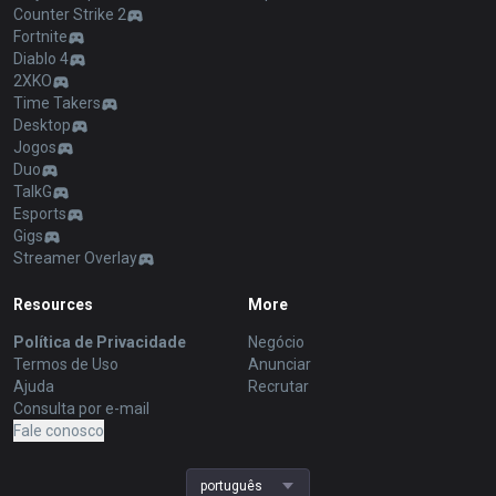
Counter Strike 2
Fortnite
Diablo 4
2XKO
Time Takers
Desktop
Jogos
Duo
TalkG
Esports
Gigs
Streamer Overlay
Resources
More
Política de Privacidade
Negócio
Termos de Uso
Anunciar
Ajuda
Recrutar
Consulta por e-mail
Fale conosco
português