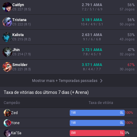
Caitlyn
2.79:1 AMA
56
%
CS
227
(
8.5
)
7.2 / 5.1 / 6.9
57
Jogos
Tristana
3.18:1 AMA
56
%
CS
222
(
8.1
)
10.4 / 4.9 / 5.1
50
Jogos
Kalista
2.63:1 AMA
53
%
CS
215
(
8.2
)
9.1 / 6 / 6.8
43
Jogos
Jhin
3.72:1 AMA
47
%
CS
214
(
7.9
)
7.8 / 4.5 / 9
32
Jogos
Smolder
3.57:1 AMA
67
%
CS
221
(
8.3
)
8 / 4.4 / 7.7
30
Jogos
Mostrar mais
+
Temporadas passadas
Taxa de vitórias dos últimos 7 dias (+ Arena)
Campeão
Taxa de vitória
Zed
1
W
0
L
100%
Yone
1
W
0
L
100%
Kai'Sa
0
W
1
L
0%