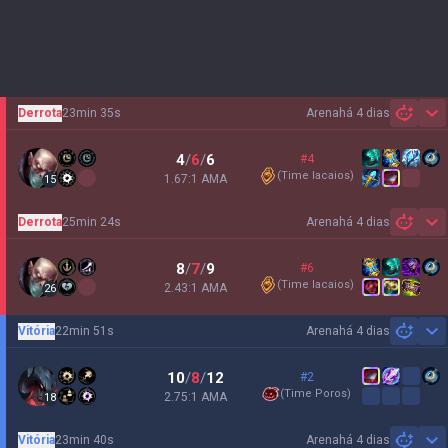
Derrota
23min 35s
Arena
há 4 dias
Sh
4
/
6
/
6
#4
(
Time lacaios
)
1.67:1 AMA
15
Derrota
25min 24s
Arena
há 4 dias
Sh
8
/
7
/
9
#6
(
Time lacaios
)
2.43:1 AMA
26
Vitória
22min 51s
Arena
há 4 dias
Sh
10
/
8
/
12
#2
(
Time Poros
)
2.75:1 AMA
18
Vitória
23min 40s
Arena
há 4 dias
Sh