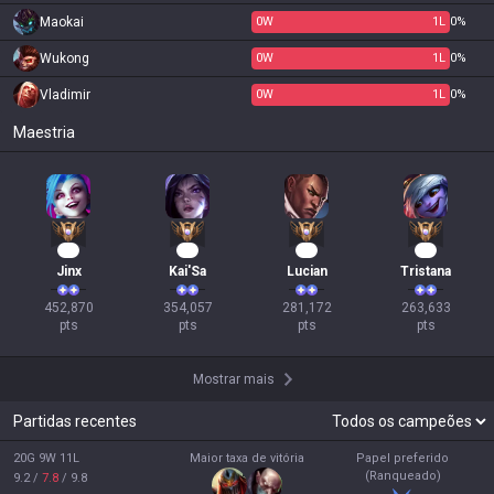
Maokai
0
W
1
L
0%
Wukong
0
W
1
L
0%
Vladimir
0
W
1
L
0%
Maestria
44
35
28
27
Jinx
Kai'Sa
Lucian
Tristana
452,870

354,057

281,172

263,633

pts
pts
pts
pts
Mostrar mais
Partidas recentes
20G 9W 11L
Maior taxa de vitória
Papel preferido
(Ranqueado)
9.2
/
7.8
/
9.8