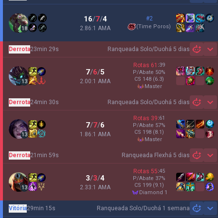
16
/
7
/
4
#2
(
Time Poros
)
2.86:1 AMA
18
Derrota
23min 29s
Ranqueada Solo/Duo
há 5 dias
Sh
Rotas
61
:
39
7
/
6
/
5
P/Abate
50
%
CS
148
(6.3)
2.00:1 AMA
13
master
Derrota
24min 30s
Ranqueada Solo/Duo
há 5 dias
Sh
Rotas
39
:
61
7
/
7
/
6
P/Abate
57
%
CS
198
(8.1)
1.86:1 AMA
13
master
Derrota
21min 59s
Ranqueada Flex
há 5 dias
Sh
Rotas
55
:
45
3
/
3
/
4
P/Abate
37
%
CS
199
(9.1)
2.33:1 AMA
13
diamond 1
Vitória
29min 15s
Ranqueada Solo/Duo
há 1 semana
Sh