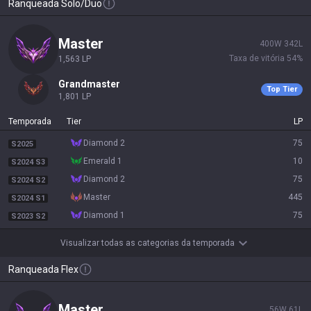
Ranqueada Solo/Duo
master
400
W
342
L
Taxa de vitória
54
%
1,563
LP
grandmaster
Top Tier
1,801
LP
Temporada
Tier
LP
diamond 2
75
S2025
emerald 1
10
S2024 S3
diamond 2
75
S2024 S2
master
445
S2024 S1
diamond 1
75
S2023 S2
Visualizar todas as categorias da temporada
Ranqueada Flex
master
56
W
61
L