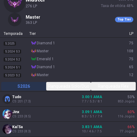
Taxa de vitória
48
%
276
LP
master
Top Tier
363
LP
Temporada
Tier
LP
diamond 1
75
S2025
master
108
S2024 S3
emerald 1
75
S2024 S2
diamond 1
65
S2024 S1
master
12
S2023 S2
S2026
Ranqueada Solo/Duo
Ranqueada Flex
Tudo
3.00:1 AMA
53
%
CS
201
(
7.3
)
7.7 / 5.3 / 8.1
853
Jogos
Jinx
3.09:1 AMA
60
%
CS
233
(
8.5
)
8.3 / 5.1 / 7.4
116
Jogos
Kai'Sa
3.83:1 AMA
66
%
CS
233
(
8.3
)
10 / 4.6 / 7.5
77
Jogos