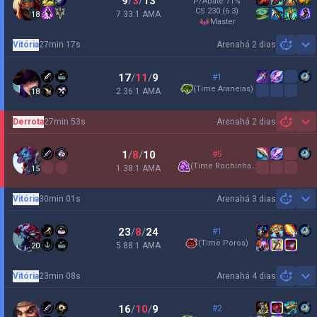
9
/
3
/
13
P/Abate
71
%
CS
230
(6.3)
7.33:1 AMA
18
master
Vitória
27min 17s
Arena
há 2 dias
Sh
17
/
11
/
9
#1
(
Time Araneias
)
2.36:1 AMA
18
Derrota
27min 53s
Arena
há 2 dias
Sh
1
/
8
/
10
#5
(
Time Rochinhas
)
1.38:1 AMA
15
Vitória
30min 01s
Arena
há 3 dias
Sh
23
/
8
/
24
#1
(
Time Poros
)
5.88:1 AMA
20
Vitória
23min 08s
Arena
há 4 dias
Sh
16
/
10
/
9
#2