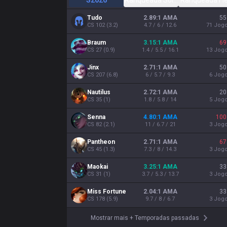
S2026
Ranqueada Solo/Duo
Ranqueada Fl
Tudo
2.89:1 AMA
55
CS
102
(
3.2
)
4.7 / 6 / 12.6
71
Jog
Braum
3.15:1 AMA
69
CS
27
(
0.9
)
1.4 / 5.5 / 16.1
13
Jog
Jinx
2.71:1 AMA
50
CS
207
(
6.8
)
6 / 5.7 / 9.3
6
Jog
Nautilus
2.72:1 AMA
20
CS
35
(
1
)
1.8 / 5.8 / 14
5
Jog
Senna
4.80:1 AMA
100
CS
82
(
2.1
)
11 / 6.7 / 21
3
Jog
Pantheon
2.71:1 AMA
67
CS
45
(
1.3
)
7.3 / 8 / 14.3
3
Jog
Maokai
3.25:1 AMA
33
CS
31
(
1
)
3.7 / 5.3 / 13.7
3
Jog
Miss Fortune
2.04:1 AMA
33
CS
178
(
5.9
)
9.7 / 8 / 6.7
3
Jog
Mostrar mais
+
Temporadas passadas