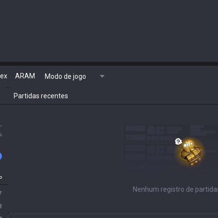
lex
ARAM
Modo de jogo
Partidas recentes
L
%
P
Nenhum registro de partida
7
8