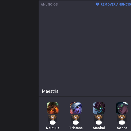
ANÚNCIOS
REMOVER ANÚNCI
Maestria
27
22
21
20
Nautilus
Tristana
Maokai
Senna