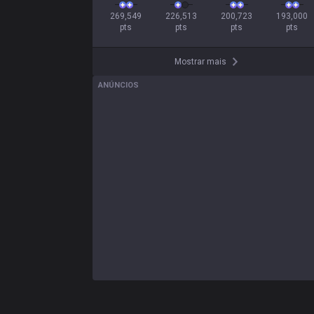
269,549

226,513

200,723

193,000

pts
pts
pts
pts
Mostrar mais
ANÚNCIOS