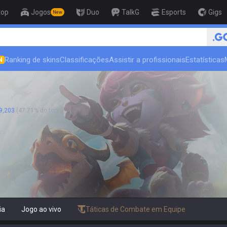
top
Jogos
Duo
TalkG
Esports
Gigs
New
🏆 Rank Up in 3 Days! Chal
Ranking de skins
Classificações
Assistir a profissionais
Estatísticas
N
9,203
(47.71% do topo)
ia
Jogo ao vivo
Táticas de Combate em Equipe