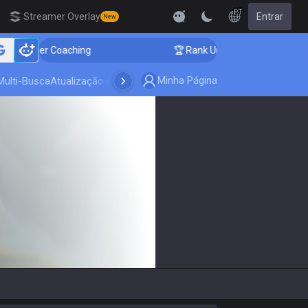
PT
Streamer Overlay
Entrar
New
lenger Coaching
🏆 Rank Up in 3 Days! Challenger Coa
Minha Página
Multi-Busca
Atualização do jogo