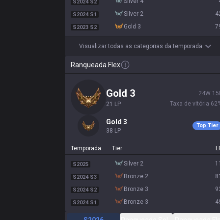
silver 4
S2024 S2
silver 2
4
S2024 S1
gold 3
7
S2023 S2
Visualizar todas as categorias da temporada
Ranqueada Flex
gold 3
24
W
15
Taxa de vitória
62
21
LP
gold 3
Top Tier
38
LP
Temporada
Tier
L
silver 2
1
S2025
bronze 2
8
S2024 S3
bronze 3
9
S2024 S2
bronze 3
4
S2024 S1