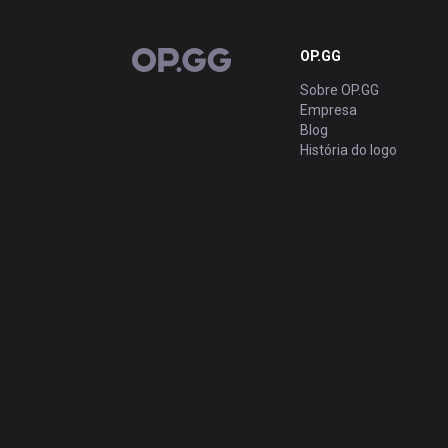
OP.GG
OP.GG
Sobre OP.GG
Empresa
Blog
História do logo