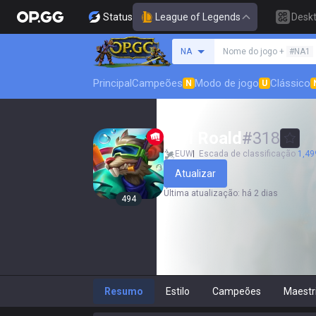
Status
League of Legends
Desk
Procure um invocador
NA
Nome do jogo +
#NA1
Principal
Campeões
Modo de jogo
Clássico
N
U
Jarl Roald
#
318
EUW
Escada de classificação
1,49
Atualizar
Última atualização
:
há 2 dias
494
Resumo
Estilo
Campeões
Maestr