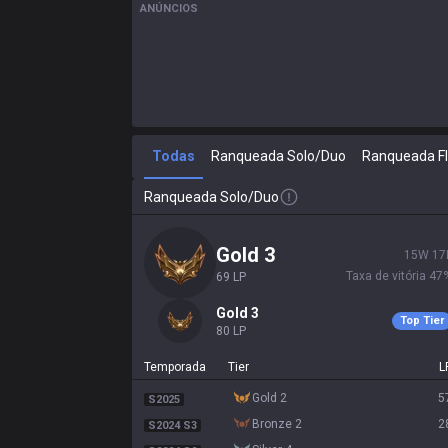
ANÚNCIOS
Todas
Ranqueada Solo/Duo
Ranqueada F
Ranqueada Solo/Duo
gold 3
15
W
17
Taxa de vitória
47
69
LP
gold 3
Top Tier
80
LP
Temporada
Tier
L
gold 2
5
S2025
bronze 2
2
S2024 S3