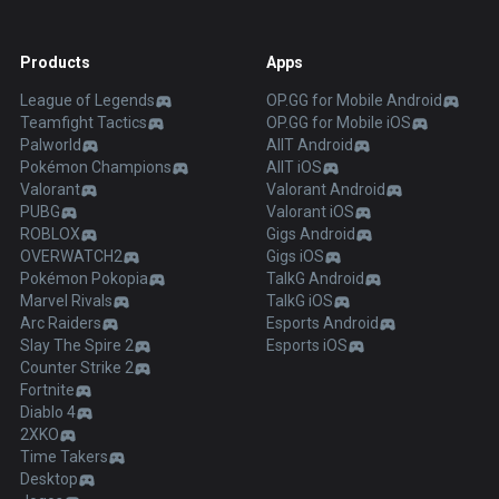
Products
Apps
League of Legends
OP.GG for Mobile Android
Teamfight Tactics
OP.GG for Mobile iOS
Palworld
AllT Android
Pokémon Champions
AllT iOS
Valorant
Valorant Android
PUBG
Valorant iOS
ROBLOX
Gigs Android
OVERWATCH2
Gigs iOS
Pokémon Pokopia
TalkG Android
Marvel Rivals
TalkG iOS
Arc Raiders
Esports Android
Slay The Spire 2
Esports iOS
Counter Strike 2
Fortnite
Diablo 4
2XKO
Time Takers
Desktop