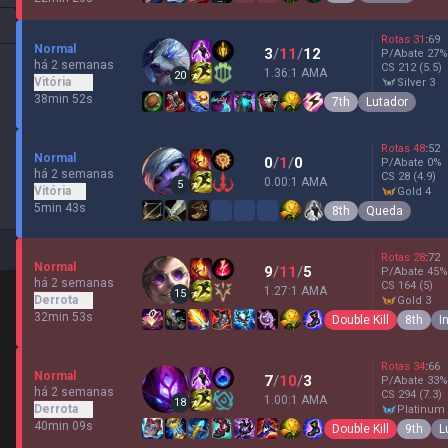
Rotas
31
:
69
Normal
3
/
11
/
12
P/Abate
27
%
há 2 semanas
CS
212
(5.5)
1.36:1 AMA
20
Vitória
silver 3
38min 52s
7th
Lutador
Rotas
48
:
52
Normal
0
/
1
/
0
P/Abate
0
%
há 2 semanas
CS
28
(4.9)
0.00:1 AMA
5
Vitória
gold 4
5min 43s
8th
Queda
Rotas
28
:
72
Normal
9
/
11
/
5
P/Abate
45
%
há 2 semanas
CS
164
(5)
1.27:1 AMA
15
Derrota
gold 3
32min 53s
Double Kill
8th
I
Rotas
34
:
66
Normal
7
/
10
/
3
P/Abate
33
%
há 2 semanas
CS
294
(7.3)
1.00:1 AMA
18
Derrota
platinum
40min 09s
Double Kill
9th
L