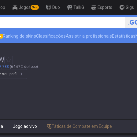
top
Jogos
Duo
TalkG
Esports
Gigs
New
Ranking de skins
Classificações
Assistir a profissionais
Estatísticas
N
W
7,733
(64.67% do topo)
 seu perfil.
ia
Jogo ao vivo
Táticas de Combate em Equipe