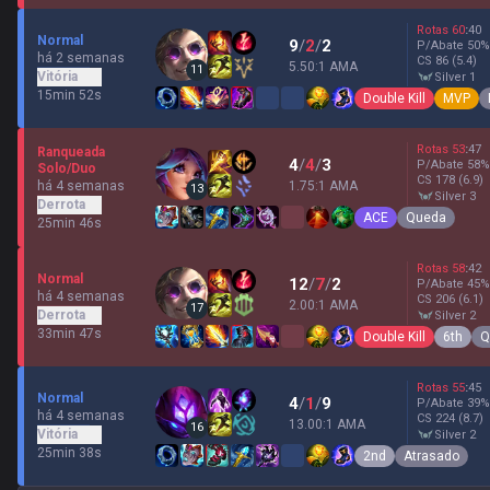
Rotas
60
:
40
Normal
9
/
2
/
2
P/Abate
50
%
há 2 semanas
CS
86
(5.4)
5.50:1 AMA
11
Vitória
silver 1
15min 52s
Double Kill
MVP
Rotas
53
:
47
Ranqueada
4
/
4
/
3
P/Abate
58
%
Solo/Duo
CS
178
(6.9)
há 4 semanas
1.75:1 AMA
13
silver 3
Derrota
ACE
Queda
25min 46s
Rotas
58
:
42
Normal
12
/
7
/
2
P/Abate
45
%
há 4 semanas
CS
206
(6.1)
2.00:1 AMA
17
Derrota
silver 2
33min 47s
Double Kill
6th
Q
Rotas
55
:
45
Normal
4
/
1
/
9
P/Abate
39
%
há 4 semanas
CS
224
(8.7)
13.00:1 AMA
16
Vitória
silver 2
25min 38s
2nd
Atrasado