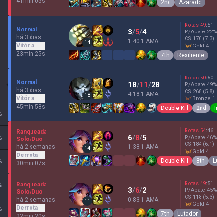
41min 05s
2nd
Azarado
Rotas
49
:
51
Normal
3
/
5
/
4
P/Abate
22
%
há 3 dias
CS
170
(7.3)
1.40:1 AMA
14
Vitória
gold 4
23min 25s
7th
Resiliente
Rotas
50
:
50
Normal
18
/
11
/
28
P/Abate
49
%
há 3 dias
CS
268
(5.8)
4.18:1 AMA
18
Vitória
bronze 1
45min 58s
Double Kill
2nd
I
%
Rotas
54
:
46
Ranqueada
6
/
8
/
5
%
P/Abate
46
%
Solo/Duo
CS
184
(6.1)
há 2 semanas
1.38:1 AMA
14
gold 4
Derrota
Double Kill
8th
L
%
30min 07s
Rotas
49
:
51
Ranqueada
%
3
/
6
/
2
P/Abate
45
%
Solo/Duo
CS
118
(5.3)
há 2 semanas
0.83:1 AMA
11
gold 4
Derrota
%
7th
Lutador
22min 20s