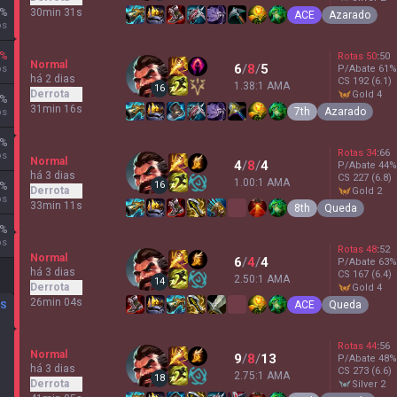
%
30min 31s
ACE
Azarado
os
%
Rotas
50
:
50
Normal
6
/
8
/
5
os
P/Abate
61
%
há 2 dias
CS
192
(6.1)
1.38:1 AMA
16
Derrota
gold 4
%
31min 16s
7th
Azarado
os
%
Rotas
34
:
66
os
Normal
4
/
8
/
4
P/Abate
44
%
há 3 dias
CS
227
(6.8)
1.00:1 AMA
16
%
Derrota
gold 2
os
33min 11s
8th
Queda
%
os
Rotas
48
:
52
Normal
6
/
4
/
4
P/Abate
63
%
há 3 dias
CS
167
(6.4)
2.50:1 AMA
14
Derrota
gold 4
26min 04s
ACE
Queda
OS
Rotas
44
:
56
Normal
9
/
8
/
13
P/Abate
48
%
há 3 dias
CS
273
(6.6)
2.75:1 AMA
18
Derrota
silver 2