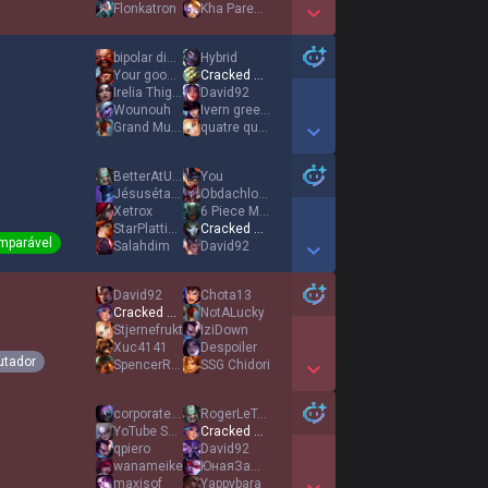
Flonkatron
Kha Parezza
Show More Detail Games
bipolar disorder
Hybrid
Your good girll
Cracked Bambi
Irelia Thighs xd
David92
Wounouh
Ivern green dad
Grand Munster
quatre quarts
Show More Detail Games
BetterAtUrChamp
You
Jésusétaitnoir
Obdachloser
Xetrox
6 Piece McNugget
StarPlattinium
Cracked Bambi
mparável
Salahdim
David92
Show More Detail Games
David92
Chota13
Cracked Bambi
NotALucky
Stjernefrukt
IziDown
Xuc4141
Despoiler
utador
SpencerReid4
SSG Chidori
Show More Detail Games
corporate mundo
RogerLeTavernier
YoTube SEFRI KNH
Cracked Bambi
qpiero
David92
wanameike
ЮнаяЗащеканка
maxisof
Yappybara