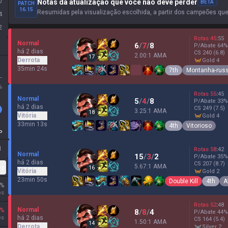
0
Notas da atualização que você não deve perder
BETA
PATCH
16.15
Resumidas pela visualização escolhida, a partir dos campeões qu
4
2
Rotas
45
:
55
Normal
6
/
7
/
8
P/Abate
64
%
há 2 dias
CS
240
(6.8)
2.00:1 AMA
17
Derrota
gold 4
35min 24s
7th
Montanha-rus
L
%
Rotas
55
:
45
Normal
5
/
4
/
8
P/Abate
33
%
há 2 dias
CS
249
(7.5)
3.25:1 AMA
18
Vitória
gold 4
33min 13s
4th
Vitorioso
P
1
Rotas
58
:
42
Normal
15
/
3
/
2
P/Abate
35
%
há 2 dias
CS
207
(8.7)
5.67:1 AMA
ex
16
Vitória
gold 2
23min 50s
Double Kill
4th
A
%
os
Rotas
52
:
48
Normal
%
8
/
8
/
4
P/Abate
44
%
os
há 2 dias
CS
164
(5.4)
1.50:1 AMA
14
Derrota
silver 2