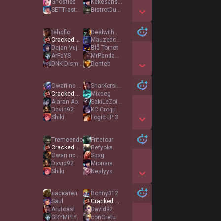
Ghostiex
Kekesanssmite
SETTrastorno
BistrotDuMidLane
Show More Detail Games
tehcflo
Dealwithwave
Cracked Bambi
Mauzedong
Dejan Vujkov
Blå Tornet
ArFaYS
MrPandaRoux
DNK Dismay
Denteb
Show More Detail Games
Owari no Briar
SharKorsica
Cracked Bambi
Mixdeg
Alaran Ao
SakiLeZoiseau
David92
KC Croquette
Shiki
Logic LP 3
Show More Detail Games
Tremeendo
Fritetour
Cracked Bambi
Refyoka
Owari no Briar
Spag
David92
Mionara
Shiki
Nealyys
Show More Detail Games
ласкатель ножек
Bonny312
Saul
Cracked Bambi
Arutoast
David92
GRYMPLYNGS
conCretu