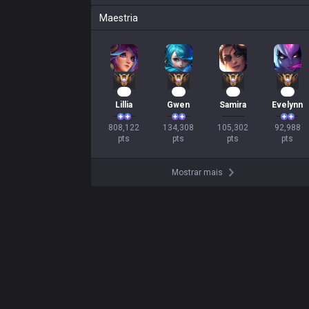
Maestria
76
15
12
11
Lillia
Gwen
Samira
Evelynn
808,122

134,308

105,302

92,988

pts
pts
pts
pts
Mostrar mais