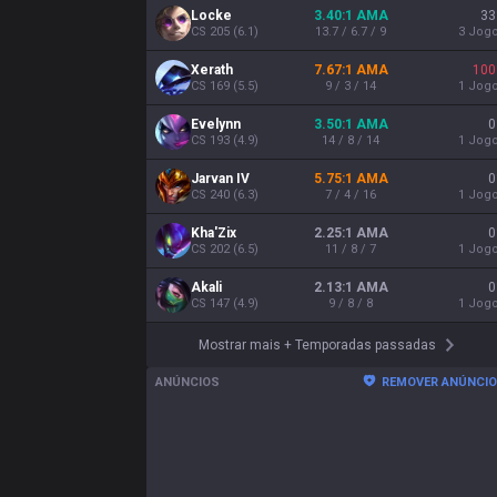
Locke
3.40:1 AMA
33
CS
205
(
6.1
)
13.7 / 6.7 / 9
3
Jog
Xerath
7.67:1 AMA
100
CS
169
(
5.5
)
9 / 3 / 14
1
Jog
Evelynn
3.50:1 AMA
0
CS
193
(
4.9
)
14 / 8 / 14
1
Jog
Jarvan IV
5.75:1 AMA
0
CS
240
(
6.3
)
7 / 4 / 16
1
Jog
Kha'Zix
2.25:1 AMA
0
CS
202
(
6.5
)
11 / 8 / 7
1
Jog
Akali
2.13:1 AMA
0
CS
147
(
4.9
)
9 / 8 / 8
1
Jog
Mostrar mais
+
Temporadas passadas
ANÚNCIOS
REMOVER ANÚNCI