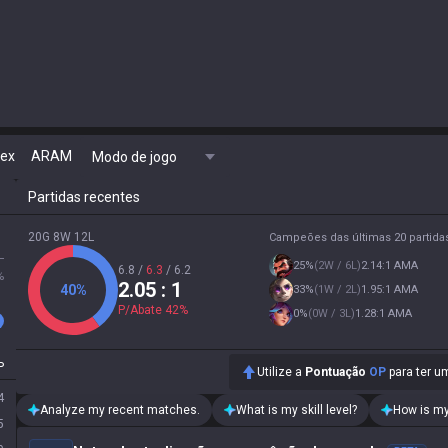
lex
ARAM
Modo de jogo
Partidas recentes
20G 8W 12L
Campeões das últimas 20 partida
L
25
%
(
2W / 6L
)
2.14:1 AMA
6.8
/
6.3
/
6.2
%
2.05
: 1
40
%
33
%
(
1W / 2L
)
1.95:1 AMA
P/Abate
42
%
0
%
(
0W / 3L
)
1.28:1 AMA
P
Utilize a
Pontuação
OP
para ter um
4
Analyze my recent matches.
What is my skill level?
How is my
5