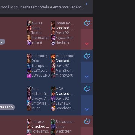
e você jogou nesta temporada e enfrentou recentemente.
Alviias
Owari no Briar
Shejp
Cracked Bambi
Teshu
David92
theresalaa
FayaJukes
sa
emarii
Nachrns
Show More Detail Games
Schmaugsler
Muellmano
Orba
Cracked Bambi
Trumps Wig
David92
DLSOperator
AisinGioroPuyi
ELWEBERO
mighty240
Show More Detail Games
Sind
MGA
zipfelmütze
Cracked Bambi
always ADC diff
David92
ErnoAisselles
Jayhawk
trasado
Mush
Bocalàcrotte
Show More Detail Games
mitracz
Settasoeur
Cracked Bambi
shine
Forevernoob
Wetkitten