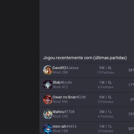
Jogou recentemente com (últimas partidas)
David92
#
Jesus
5W / 8L
38
Nível
288
13
Partidas
Shiki
#
Ecchi
1W / 5L
17
Nível
412
6
Partidas
Owari no Briar
#
EUW
0W / 5L
0
Nível
996
5
Partidas
Mahiru
#
7708
3W / 1L
75
Nível
242
4
Partidas
mini rah
#
4416
1W / 1L
50
Nível
188
2
Partidas