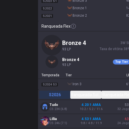
bronze 3
4
S2023 S1
bronze 1
1
S2022
bronze 2
8
S2021
Ranqueada Flex
bronze 4
3
W
5
Taxa de vitória
38
93
LP
bronze 4
Top Tier
93
LP
Temporada
Tier
L
iron 3
6
S2024 S3
S2026
Ranqueada Solo/Duo
Ranqueada Fl
Tudo
4.20:1 AMA
53
CS
234
(
6.8
)
10.2 / 5.2 / 11.6
32
Jog
Lillia
4.53:1 AMA
63
CS
246
(
7.1
)
9.8 / 4.8 / 11.9
24
Jog