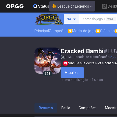
Status
League of Legends
Desk
Procure um invocador
NA
Nome do jogo +
#NA1
Principal
Campeões
Modo de jogo
Clássico
N
U
Cracked Bambi
#
EU
EUW
Escada de classificação
2,02
Vincule sua conta Riot e configure
Atualizar
373
Última atualização
:
há 6 dias
Resumo
Estilo
Campeões
Maestr