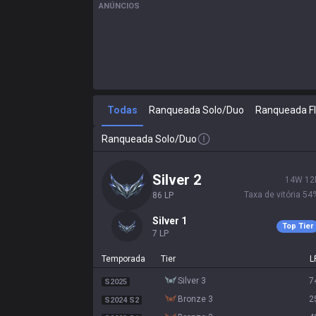
ANÚNCIOS
Todas
Ranqueada Solo/Duo
Ranqueada F
Ranqueada Solo/Duo
silver 2
14
W
12
Taxa de vitória
54
86
LP
silver 1
Top Tier
7
LP
Temporada
Tier
L
silver 3
7
S2025
bronze 3
2
S2024 S2