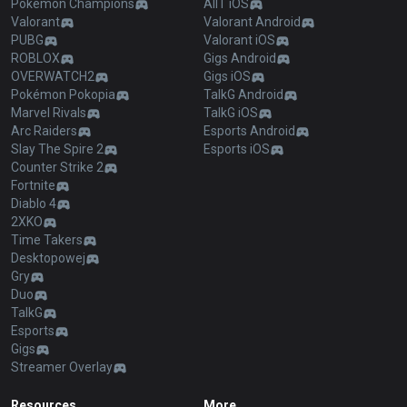
Pokémon Champions
AllT iOS
Valorant
Valorant Android
PUBG
Valorant iOS
ROBLOX
Gigs Android
OVERWATCH2
Gigs iOS
Pokémon Pokopia
TalkG Android
Marvel Rivals
TalkG iOS
Arc Raiders
Esports Android
Slay The Spire 2
Esports iOS
Counter Strike 2
Fortnite
Diablo 4
2XKO
Time Takers
Desktopowej
Gry
Duo
TalkG
Esports
Gigs
Streamer Overlay
Resources
More