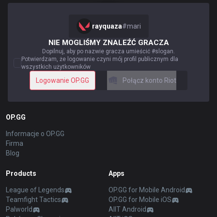
rayquaza
#
mari
NIE MOGLIŚMY ZNALEŹĆ GRACZA
Dopilnuj, aby po nazwie gracza umieścić #slogan.
Potwierdzam, że logowanie czyni mój profil publicznym dla
wszystkich użytkowników
Logowanie OP.GG
Połącz konto Riot
OP.GG
Informacje o OP.GG
Firma
Blog
Products
Apps
League of Legends
OP.GG for Mobile Android
Teamfight Tactics
OP.GG for Mobile iOS
Palworld
AllT Android