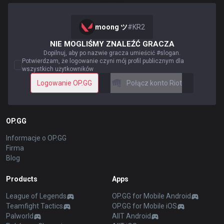
moong ツ
#
KR2
NIE MOGLIŚMY ZNALEŹĆ GRACZA
Dopilnuj, aby po nazwie gracza umieścić #slogan.
Potwierdzam, że logowanie czyni mój profil publicznym dla
wszystkich użytkowników
Logowanie OP.GG
Połącz konto Riot
OP.GG
Informacje o OP.GG
Firma
Blog
Products
Apps
League of Legends
OP.GG for Mobile Android
Teamfight Tactics
OP.GG for Mobile iOS
Palworld
AllT Android