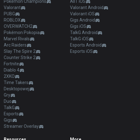
Pokémon Champions
AllT iOS
Valorant
Valorant Android
PUBG
Valorant iOS
ROBLOX
Gigs Android
OVERWATCH2
Gigs iOS
Pokémon Pokopia
TalkG Android
Marvel Rivals
TalkG iOS
Arc Raiders
Esports Android
Slay The Spire 2
Esports iOS
Counter Strike 2
Fortnite
Diablo 4
2XKO
Time Takers
Desktopowej
Gry
Duo
TalkG
Esports
Gigs
Streamer Overlay
Resources
More