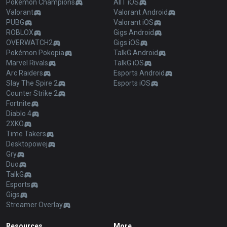
Pokémon Champions
AllT iOS
Valorant
Valorant Android
PUBG
Valorant iOS
ROBLOX
Gigs Android
OVERWATCH2
Gigs iOS
Pokémon Pokopia
TalkG Android
Marvel Rivals
TalkG iOS
Arc Raiders
Esports Android
Slay The Spire 2
Esports iOS
Counter Strike 2
Fortnite
Diablo 4
2XKO
Time Takers
Desktopowej
Gry
Duo
TalkG
Esports
Gigs
Streamer Overlay
Resources
More