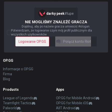
darky peek
#
lupe
NIE MOGLIŚMY ZNALEŹĆ GRACZA
Dopilnuj, aby po nazwie gracza umieścić #slogan.
Potwierdzam, że logowanie czyni mój profil publicznym dla
wszystkich użytkowników
Logowanie OP.GG
Połącz konto Riot
OP.GG
Informacje o OP.GG
Firma
Blog
Products
Apps
League of Legends
OP.GG for Mobile Android
Teamfight Tactics
OP.GG for Mobile iOS
Palworld
AllT Android