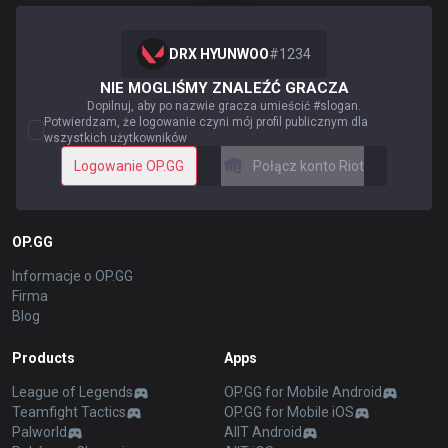
DRX HYUNWOO
#
1234
NIE MOGLIŚMY ZNALEŹĆ GRACZA
Dopilnuj, aby po nazwie gracza umieścić #slogan.
Potwierdzam, że logowanie czyni mój profil publicznym dla
wszystkich użytkowników
Logowanie OP.GG
Połącz konto Riot
OP.GG
Informacje o OP.GG
Firma
Blog
Products
Apps
League of Legends
OP.GG for Mobile Android
Teamfight Tactics
OP.GG for Mobile iOS
Palworld
AllT Android