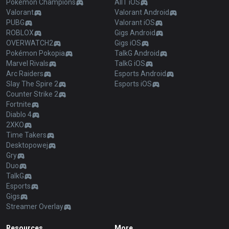
Pokémon Champions
AllT iOS
Valorant
Valorant Android
PUBG
Valorant iOS
ROBLOX
Gigs Android
OVERWATCH2
Gigs iOS
Pokémon Pokopia
TalkG Android
Marvel Rivals
TalkG iOS
Arc Raiders
Esports Android
Slay The Spire 2
Esports iOS
Counter Strike 2
Fortnite
Diablo 4
2XKO
Time Takers
Desktopowej
Gry
Duo
TalkG
Esports
Gigs
Streamer Overlay
Resources
More