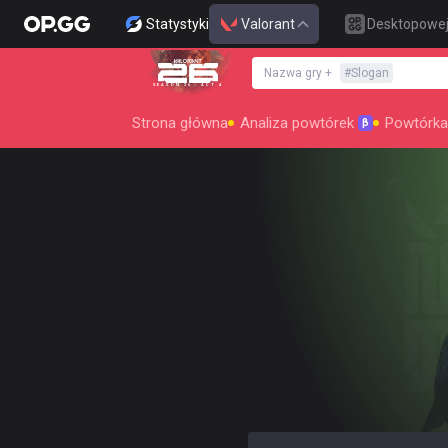
Statystyki
Valorant
Desktopowe
Nazwa gry
+
#
Slogan
SEASON 26 : ACT 4
Strona główna
Analiza powtórek
Powtórka
β