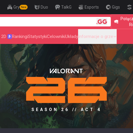
j
Gry
Duo
TalkG
Esports
Gigs
New
Połącz

Ri
 2D
Rankingi
Statystyki
Celowniki
Układy
Informacje o grze
β
SEASON 26 // ACT 4