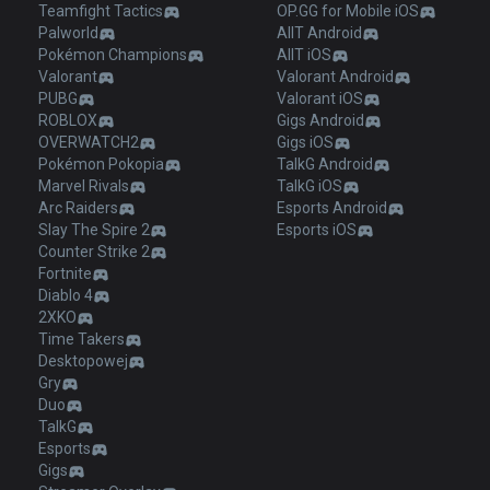
Teamfight Tactics
OP.GG for Mobile iOS
Palworld
AllT Android
Pokémon Champions
AllT iOS
Valorant
Valorant Android
PUBG
Valorant iOS
ROBLOX
Gigs Android
OVERWATCH2
Gigs iOS
Pokémon Pokopia
TalkG Android
Marvel Rivals
TalkG iOS
Arc Raiders
Esports Android
Slay The Spire 2
Esports iOS
Counter Strike 2
Fortnite
Diablo 4
2XKO
Time Takers
Desktopowej
Gry
Duo
TalkG
Esports
Gigs