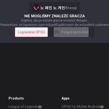
노 패인 노 게인
#
easyp
NIE MOGLIŚMY ZNALEŹĆ GRACZA
Dopilnuj, aby po nazwie gracza umieścić #slogan.
Potwierdzam, że logowanie czyni mój profil publicznym dla wszystkich użytkown
Logowanie OP.GG
Połącz konto Riot
Products
Apps
League of Legends
OP.GG for Mobile Android