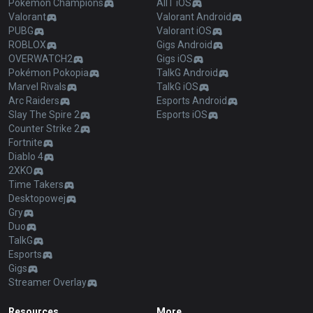
Pokémon Champions
AllT iOS
Valorant
Valorant Android
PUBG
Valorant iOS
ROBLOX
Gigs Android
OVERWATCH2
Gigs iOS
Pokémon Pokopia
TalkG Android
Marvel Rivals
TalkG iOS
Arc Raiders
Esports Android
Slay The Spire 2
Esports iOS
Counter Strike 2
Fortnite
Diablo 4
2XKO
Time Takers
Desktopowej
Gry
Duo
TalkG
Esports
Gigs
Streamer Overlay
Resources
More