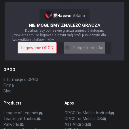
愛Haewon
#
Sana
NIE MOGLIŚMY ZNALEŹĆ GRACZA
Dopilnuj, aby po nazwie gracza umieścić #slogan.
Potwierdzam, że logowanie czyni mój profil publicznym dla
wszystkich użytkowników
Logowanie OP.GG
Połącz konto Riot
OP.GG
Informacje o OP.GG
Firma
Blog
Products
Apps
League of Legends
OP.GG for Mobile Android
Teamfight Tactics
OP.GG for Mobile iOS
Palworld
AllT Android