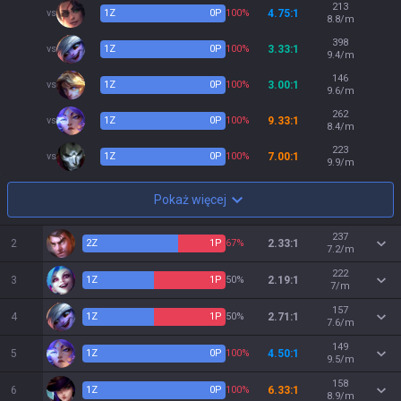
213
vs
1
Z
0
P
100%
4.75:1
8.8/m
398
vs
1
Z
0
P
100%
3.33:1
9.4/m
146
vs
1
Z
0
P
100%
3.00:1
9.6/m
262
vs
1
Z
0
P
100%
9.33:1
8.4/m
223
vs
1
Z
0
P
100%
7.00:1
9.9/m
Pokaż więcej
237
2
2
Z
1
P
67%
2.33:1
7.2/m
222
3
1
Z
1
P
50%
2.19:1
7/m
157
4
1
Z
1
P
50%
2.71:1
7.6/m
149
5
1
Z
0
P
100%
4.50:1
9.5/m
158
6
1
Z
0
P
100%
6.33:1
8.9/m