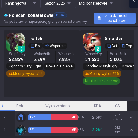
Rankingowa
Sezon 2026
Moi bohaterowie
Polecani bohaterowie
BETA
Znajdź moich
bohaterów
Na podstawie najczęściej granych bohaterów, wyników i kluczowych statystyk tego przywoływacza.
Twitch
Smolder
Bot
Wsparcie
Bot
Top
Współczynnik zwycięstw
Wskaźnik wygranych
Wskaźnik wyboru
Współczynnik zwycięstw
Wskaźnik wygranych
52.86%
5.29%
7.83%
51.65%
5.00%
2
Zgodność stylu gry
Nowe dla ciebie
Zgodność stylu gry
Nowe dla
Mocny wybór #14
Mocny wybór #16
Niski nacisk banów
#
Bohater
Wykorzystano
KDA
CS
217
-
12
Z
14
P
46%
2.69:1
8.3/m
242
1
5
Z
6
P
45%
3.28:1
9/m