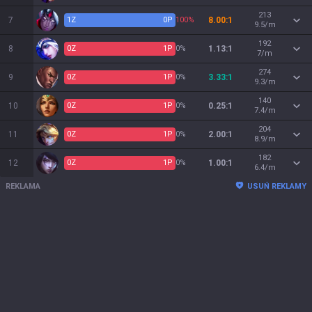
213
7
1
Z
0
P
100%
8.00:1
9.5/m
192
8
0
Z
1
P
0%
1.13:1
7/m
274
9
0
Z
1
P
0%
3.33:1
9.3/m
140
10
0
Z
1
P
0%
0.25:1
7.4/m
204
11
0
Z
1
P
0%
2.00:1
8.9/m
182
12
0
Z
1
P
0%
1.00:1
6.4/m
REKLAMA
USUŃ REKLAMY