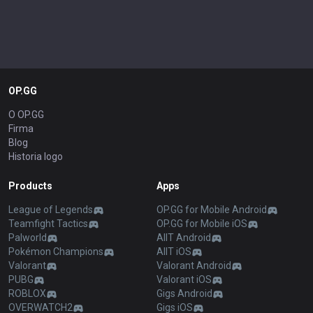
OP.GG
O OP.GG
Firma
Blog
Historia logo
Products
Apps
League of Legends
OP.GG for Mobile Android
Teamfight Tactics
OP.GG for Mobile iOS
Palworld
AllT Android
Pokémon Champions
AllT iOS
Valorant
Valorant Android
PUBG
Valorant iOS
ROBLOX
Gigs Android
OVERWATCH2
Gigs iOS