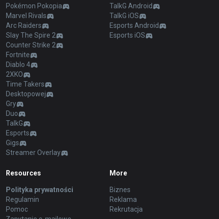
Pokémon Pokopia
TalkG Android
Marvel Rivals
TalkG iOS
Arc Raiders
Esports Android
Slay The Spire 2
Esports iOS
Counter Strike 2
Fortnite
Diablo 4
2XKO
Time Takers
Desktopowej
Gry
Duo
TalkG
Esports
Gigs
Streamer Overlay
Resources
More
Polityka prywatności
Biznes
Regulamin
Reklama
Pomoc
Rekrutacja