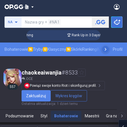
Szukaj summoner
Nazwa gry +
#NA1
NA
Challenger Coaching
🏆 Rank Up in 3 Days! Challenger Coach
Bohaterowie
Tryby
Klasyczny
Skórki
Rankingi
Mecze pro
Profil
Staty
N
U
N
chaokeaiwanjia
#
8533
OCE
Powiąż swoje konto Riot i skonfiguruj profil.
557
Zaktualizuj
Wykres kręgów
Ostatnia aktualizacja
:
1 dzień temu
Podsumowanie
Styl
Bohaterowie
Maestrii
Gra na żyw