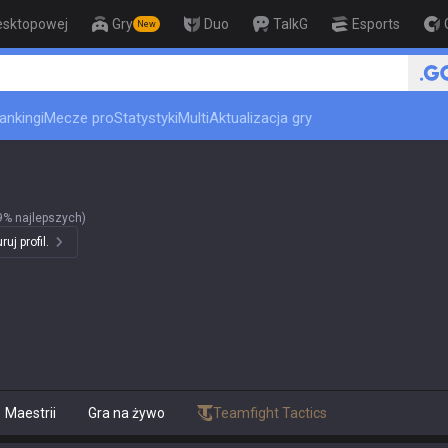
esktopowej
Gry
Duo
TalkG
Esports
New
🏆 
ankingi
Mecze pro
Statystyki
Multi
Aktualizacja gry
9% najlepszych)
uj profil.
Maestrii
Gra na żywo
Teamfight Tactics