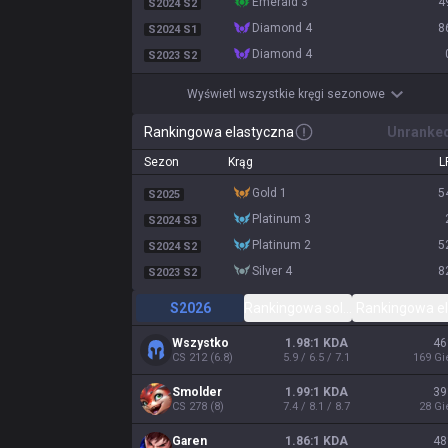
emerald 3
4
S2024 S2
diamond 4
8
S2024 S1
diamond 4
S2023 S2
Wyświetl wszystkie kręgi sezonowe
Rankingowa elastyczna
Unranke
Sezon
Krąg
L
gold 1
5
S2025
platinum 3
S2024 S3
platinum 2
5
S2024 S2
silver 4
8
S2023 S2
S2026
Rankingowa solo/duet
Rankingowa e
Wszystko
1.98:1 KDA
46
CS
212
(
6.8
)
5.9 / 6.5 / 7.1
169
Gi
Smolder
1.99:1 KDA
39
CS
278
(
8
)
7.4 / 8.1 / 8.7
28
Gi
Garen
1.86:1 KDA
48