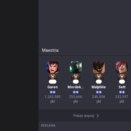
Maestria
118
26
25
24
Garen
Mordekaiser
Malphite
Sett
1,265,585

253,666

245,506

232,597

pkt
pkt
pkt
pkt
Pokaż więcej
REKLAMA