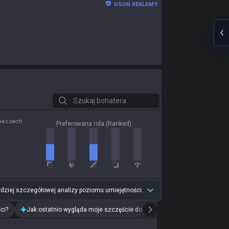
USUŃ REKLAMY
Szukaj bohatera
 meczach
Preferowana rola (Ranked)
dziej szczegółowej analizy poziomu umiejętności.
ci?
Jak ostatnio wygląda moje szczęście do drużyn?
Przeanalizuj mój