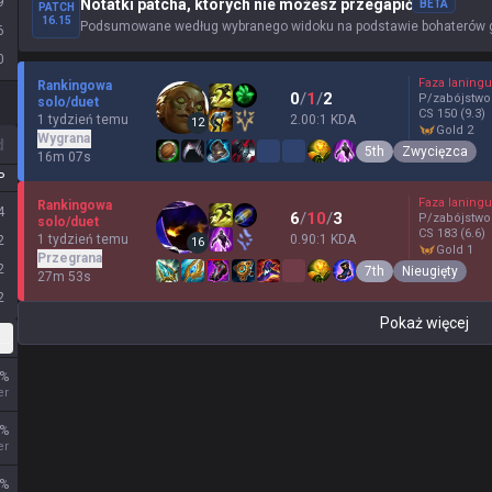
9
Notatki patcha, których nie możesz przegapić
BETA
PATCH
16.15
Podsumowane według wybranego widoku na podstawie bohaterów gr
6
0
Faza laningu
Rankingowa
0
/
1
/
2
P/zabójstwo
solo/duet
CS
150
(9.3)
1 tydzień temu
2.00:1 KDA
12
gold 2
Wygrana
d
5th
Zwycięzca
16m 07s
P
Faza laningu
Rankingowa
4
6
/
10
/
3
P/zabójstwo
solo/duet
CS
183
(6.6)
1 tydzień temu
0.90:1 KDA
2
16
gold 1
Przegrana
2
7th
Nieugięty
27m 53s
2
Pokaż więcej
lastyczna
%
er
%
er
%