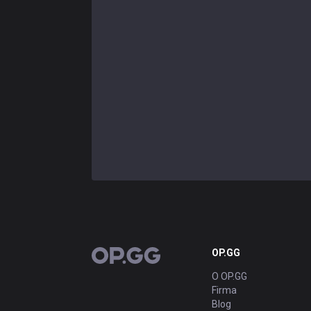
OP.GG
OP.GG
O OP.GG
Firma
Blog