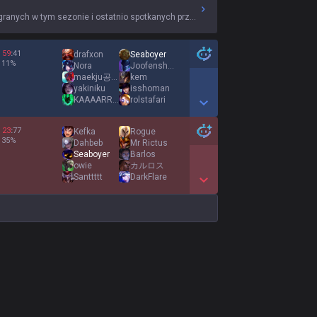
anych w tym sezonie i ostatnio spotkanych przeciwników.
59
:
41
drafxon
Seaboyer
11
%
Nora
Joofenshmirtz
maekju공주
kem
yakiniku
isshoman
KAAAARRRRLLLLLLL
rolstafari
Show More Detail Games
23
:
77
Kefka
Rogue
35
%
Dahbeb
Mr Rictus
Seaboyer
Barlos
owie
カルロス
Santtttt
DarkFlare
Show More Detail Games