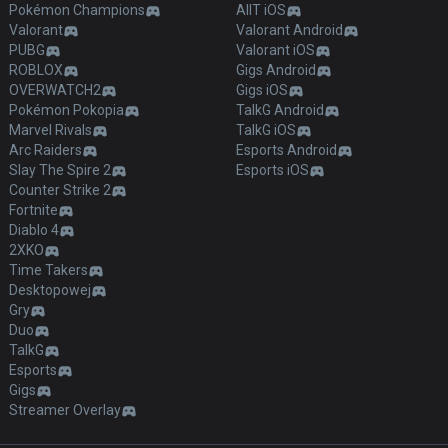
Pokémon Champions
AllT iOS
Valorant
Valorant Android
PUBG
Valorant iOS
ROBLOX
Gigs Android
OVERWATCH2
Gigs iOS
Pokémon Pokopia
TalkG Android
Marvel Rivals
TalkG iOS
Arc Raiders
Esports Android
Slay The Spire 2
Esports iOS
Counter Strike 2
Fortnite
Diablo 4
2XKO
Time Takers
Desktopowej
Gry
Duo
TalkG
Esports
Gigs
Streamer Overlay