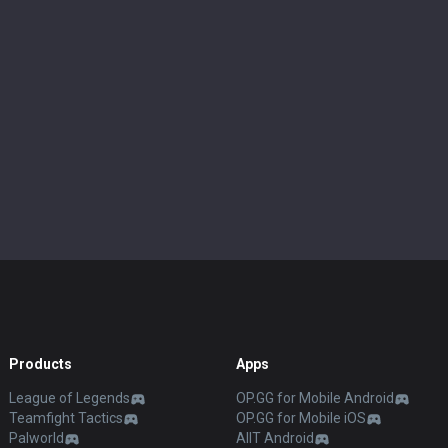
Products
Apps
League of Legends
OP.GG for Mobile Android
Teamfight Tactics
OP.GG for Mobile iOS
Palworld
AllT Android