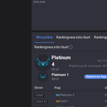
REKLAMA
Wszystkie
Rankingowa solo/duet
Ranking
Rankingowa solo/duet
platinum
78
Z
91
4
Współczynnik zwycięstw
46
95
LP
platinum 1
Najwyższy krąg
58
LP
Sezon
Krąg
L
platinum 2
3
S2025
gold 1
1
S2024 S3