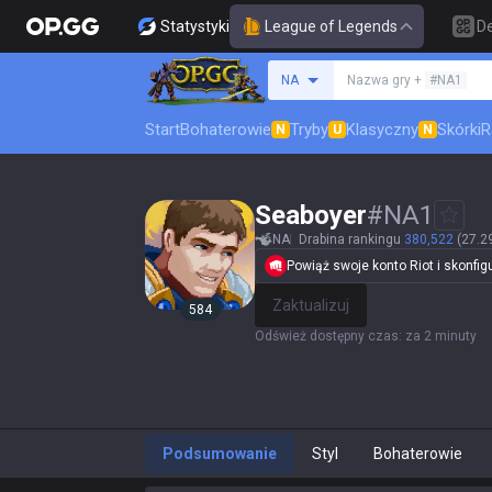
Statystyki
League of Legends
D
Szukaj summoner
NA
Nazwa gry +
#NA1
Start
Bohaterowie
Tryby
Klasyczny
Skórki
R
N
U
N
Seaboyer
#
NA1
NA
Drabina rankingu
380,522
(27.2
Powiąż swoje konto Riot i skonfigur
Zaktualizuj
584
Odśwież dostępny czas
:
za 2 minuty
Podsumowanie
Styl
Bohaterowie