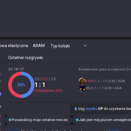
owa elastyczna
ARAM
Typ kolejki
Ostatnie rozgrywki
2G 1W 1P
Bohaterowie grani w ostatnich 2
P
3.0
/
5.5
/
2.5
%
100
%
(
1 Z / 0 P
)
2.00:1 KDA
1
: 1
50
%
0
%
(
0 Z / 1 P
)
0.90:1 KDA
P/zabójstwo
25
%
P
Użyj
wyniku
OP
do uzyskania bar
1
Przeanalizuj moje ostatnie mecze.
Jaki jest mój poziom umiejętnoś
6