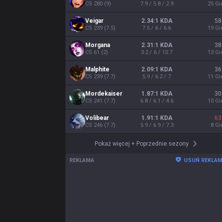
CS
280
(
9
)
7.9 / 5.8 / 2.9
25
Gi
Veigar
2.34:1 KDA
58
CS
239
(
7.5
)
7.5 / 6 / 6.6
19
Gi
Morgana
2.31:1 KDA
38
CS
61
(
2
)
3.2 / 6 / 10.7
13
Gi
Malphite
2.09:1 KDA
36
CS
239
(
7.7
)
5.9 / 6.2 / 7
11
Gi
Mordekaiser
1.87:1 KDA
30
CS
241
(
7.7
)
6.8 / 6.1 / 4.6
10
Gi
Volibear
1.91:1 KDA
63
CS
246
(
7.7
)
5.9 / 6.9 / 7.3
8
Gi
Pokaż więcej
+
Poprzednie sezony
REKLAMA
USUŃ REKLA