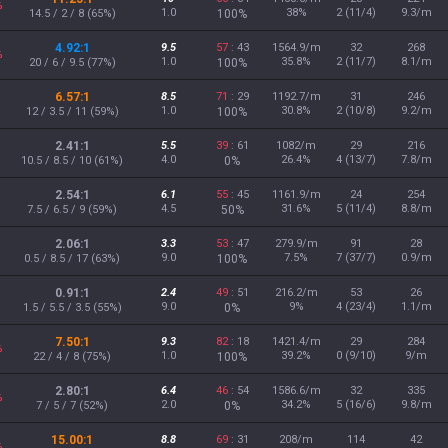
%
1.0
38%
2 (11/4)
9.3/m
14.5 / 2 / 8 (65%)
100%
4.92:1
9.5
57
: 43
1564.9/m
32
268
%
1.0
35.8%
2 (11/7)
8.1/m
20 / 6 / 9.5 (77%)
100%
6.57:1
8.5
71
: 29
1192.7/m
31
246
1.0
30.8%
2 (10/8)
9.2/m
12 / 3.5 / 11 (59%)
100%
2.41:1
5.5
39
: 61
1082/m
29
216
4.0
26.4%
4 (13/7)
7.8/m
10.5 / 8.5 / 10 (61%)
0%
2.54:1
6.1
55
: 45
1161.9/m
24
254
4.5
31.6%
5 (11/4)
8.8/m
7.5 / 6.5 / 9 (59%)
50%
2.06:1
3.3
53
: 47
279.9/m
91
28
9.0
7.5%
7 (37/7)
0.9/m
0.5 / 8.5 / 17 (63%)
100%
0.91:1
2.4
49
: 51
216.2/m
53
26
9.0
9%
4 (23/4)
1.1/m
1.5 / 5.5 / 3.5 (55%)
0%
7.50:1
9.3
82
: 18
1421.4/m
29
284
%
1.0
39.2%
0 (9/10)
9/m
22 / 4 / 8 (75%)
100%
2.80:1
6.4
46
: 54
1586.6/m
32
335
%
2.0
34.2%
5 (16/6)
9.8/m
7 / 5 / 7 (52%)
0%
15.00:1
8.8
69
: 31
208/m
114
42
%