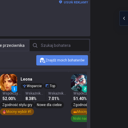
USUŃ REKLAMY
Szukaj bohatera
e przeciwnika
Znajdź moich bohaterów
Leona
Zilean
Wsparcie
Top
Wsparcie
Top
Współczynnik zwycięstw
Wskaźnik wygranych
Wskaźnik wyboru
Współczynnik zwycięstw
Wskaźnik wygranych
52.00%
8.38%
7.01%
51.40%
3.73%
2.4
Zgodność stylu gry
Nowe dla ciebie
Zgodność stylu gry
Nowe dla cie
Mocny wybór #1
Mocny wybór #23
Niski nacisk banów