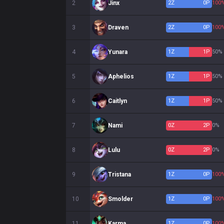
2
Jinx
2
Z
0
P
100
3
Draven
2
Z
0
P
100
4
Yunara
1
Z
1
P
50%
5
Aphelios
1
Z
1
P
50%
6
Caitlyn
1
Z
1
P
50%
7
Nami
0
Z
2
P
0%
8
Lulu
0
Z
2
P
0%
9
Tristana
1
Z
0
P
100
10
Smolder
1
Z
0
P
100
11
Karma
1
Z
0
P
100