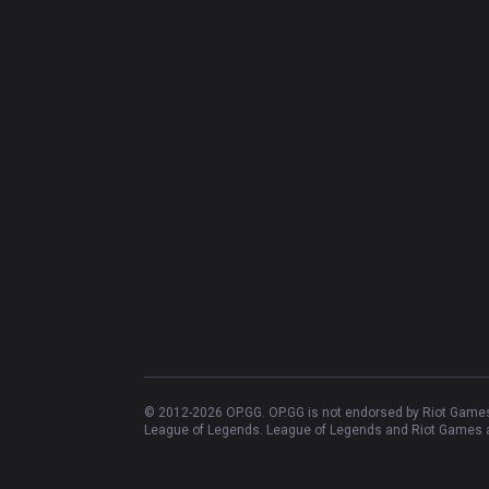
© 2012-
2026
OP.GG. OP.GG is not endorsed by Riot Games 
League of Legends. League of Legends and Riot Games ar