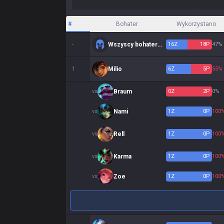
#
Bohater
Wykorzystano
-
Wszyscy bohaterowie
16
Z
18
P
47%
1
Milio
6
Z
5
P
55%
vs
Braum
0
Z
2
P
0%
vs
Nami
1
Z
0
P
100
vs
Rell
1
Z
0
P
100
vs
Karma
1
Z
0
P
100
vs
Zoe
1
Z
0
P
100