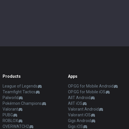
Products
Apps
League of Legends
OP.GG for Mobile Android
Teamfight Tactics
OP.GG for Mobile iOS
Palworld
AllT Android
Pokémon Champions
AllT iOS
Valorant
Valorant Android
PUBG
Valorant iOS
ROBLOX
Gigs Android
OVERWATCH2
Gigs iOS