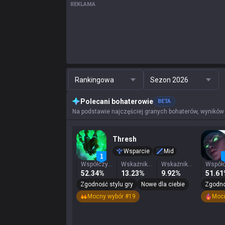
REKLAMA
Rankingowa
Sezon 2026
Polecani bohaterowie
BETA
Na podstawie najczęściej granych bohaterów, wyników
Thresh
Wsparcie
Mid
Współczynnik zwycięstw
Wskaźnik wygranych
Wskaźnik wyboru
52.34%
13.23%
9.92%
51.6
Zgodność stylu gry
Nowe dla ciebie
Zgodno
Mocny wybór #19
Mocn