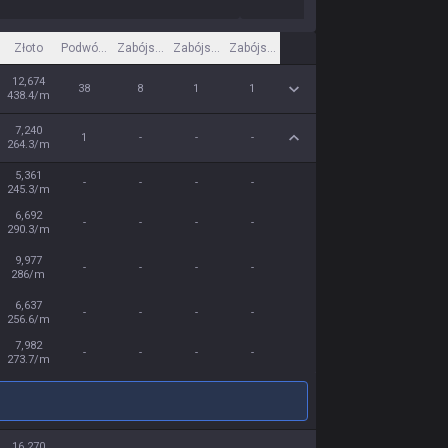
Złoto
Podwójne zabójstwo
Zabójstwo trzykrotne
Zabójstwo czterokrotne
Zabójstwo pięciokrotne
12,674
38
8
1
1
438.4/m
7,240
1
-
-
-
264.3/m
5,361
-
-
-
-
245.3/m
6,692
-
-
-
-
290.3/m
9,977
-
-
-
-
286/m
6,637
-
-
-
-
256.6/m
7,982
-
-
-
-
273.7/m
16,270