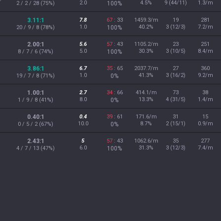
2.0
4.5%
9 (44/11)
1.3/m
2 / 2 / 28 (75%)
100%
3.11:1
7.8
67
: 33
1459.3/m
19
281
1.0
40.2%
3 (12/3)
7.2/m
20 / 9 / 8 (78%)
100%
2.00:1
5.6
57
: 43
1105.2/m
23
251
5.0
30.3%
3 (10/5)
8.4/m
8 / 7 / 6 (74%)
100%
3.86:1
6.7
35
: 65
2037.7/m
27
360
1.0
41.3%
3 (16/2)
9.2/m
19 / 7 / 8 (71%)
0%
1.00:1
2.7
34
: 66
414.1/m
73
38
8.0
13.3%
4 (31/5)
1.4/m
1 / 9 / 8 (41%)
0%
0.40:1
0.4
39
: 61
171.6/m
31
15
10.0
8.7%
2 (15/1)
0.9/m
0 / 5 / 2 (67%)
0%
2.43:1
5
57
: 43
1062.6/m
35
277
6.0
31.3%
3 (12/3)
7.4/m
4 / 7 / 13 (47%)
100%