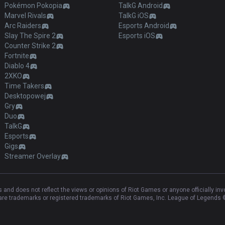
Pokémon Pokopia
TalkG Android
Marvel Rivals
TalkG iOS
Arc Raiders
Esports Android
Slay The Spire 2
Esports iOS
Counter Strike 2
Fortnite
Diablo 4
2XKO
Time Takers
Desktopowej
Gry
Duo
TalkG
Esports
Gigs
Streamer Overlay
and does not reflect the views or opinions of Riot Games or anyone officially in
e trademarks or registered trademarks of Riot Games, Inc. League of Legends ©