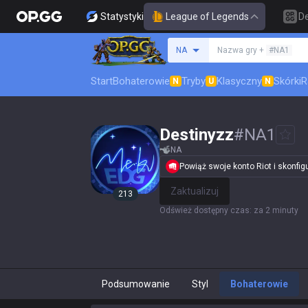
Statystyki
League of Legends
D
Szukaj summoner
NA
Nazwa gry +
#NA1
Start
Bohaterowie
Tryby
Klasyczny
Skórki
R
N
U
N
Destinyzz
#
NA1
NA
Powiąż swoje konto Riot i skonfigur
Zaktualizuj
213
Odśwież dostępny czas
:
za 2 minuty
Podsumowanie
Styl
Bohaterowie