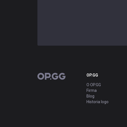
OP.GG
OP.GG
O OP.GG
Firma
Blog
Historia logo