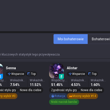
Moi bohaterowie
Bohaterowi
 i kluczowych statystyk tego przywoływacza.
Senna
Alistar
Wsparcie
Top
Wsparcie
Top
Współczynnik zwycięstw
Wskaźnik wygranych
Wskaźnik wyboru
Współczynnik zwycięstw
Wskaźnik wygranych
Wskaźnik wyboru
1%
7.54%
11.52%
51.45%
4.53%
1.60%
ść stylu gry
Nowe dla ciebie
Zgodność stylu gry
Nowe dla ciebie
y wybór #3
Rotacja
Mocny wybór #14
Niski nacisk banów