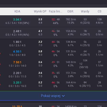
KDA
Wynik OP
Faza liniowa
OBR.
Wardy
CS
3.04:1
5.5
52
: 48
782.3/m
53
138
4.8
19.3%
4 (22/6)
4.8/m
6.5 / 5.4 / 9.8 (58%)
44%
2.48:1
4.1
46
: 54
153.4/m
78
26
6.3
4.9%
6 (34/7)
0.9/m
0.5 / 4.2 / 9.8 (46%)
9%
1.80:1
3.2
44
: 56
134.8/m
56
22
7.0
6.1%
6 (25/5)
1/m
0.0 / 2.5 / 4.5
0%
4.50:1
5.8
46
: 54
131.3/m
64
26
%
4.0
4.6%
4 (26/7)
1.1/m
1.0 / 2.0 / 8.0
0%
104
7.50:1
5.6
49
: 51
143.3/m
37
%
12
5.0
4.3%
1.1/m
1.0 / 2.0 / 14.0
0%
(50/10)
2.20:1
3.6
35
: 65
151.7/m
78
23
%
7.0
3.8%
6 (33/6)
0.9/m
0.0 / 5.0 / 11.0
0%
3.20:1
5.2
44
: 56
164.4/m
84
28
%
5.0
4.5%
6 (35/11)
1/m
0.0 / 5.0 / 16.0
0%
Pokaż więcej
11.25:1
10
66
: 34
1458.8/m
23
224