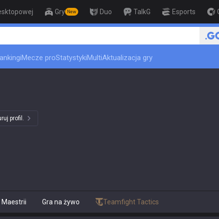
esktopowej
Gry
Duo
TalkG
Esports
New
ankingi
Mecze pro
Statystyki
Multi
Aktualizacja gry
uj profil.
Maestrii
Gra na żywo
Teamfight Tactics