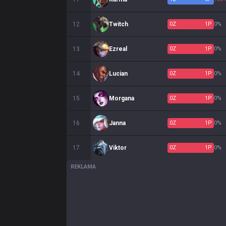
12
Twitch
0
Z
1
P
0%
13
Ezreal
0
Z
1
P
0%
14
Lucian
0
Z
1
P
0%
15
Morgana
0
Z
1
P
0%
16
Janna
0
Z
1
P
0%
17
Viktor
0
Z
1
P
0%
REKLAMA