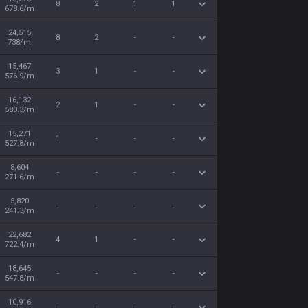
8
2
1
1
678.6/m
24,515
8
2
-
-
738/m
15,467
3
1
-
-
576.9/m
16,132
2
1
-
-
580.3/m
15,271
1
-
-
-
527.8/m
8,604
-
-
-
-
271.6/m
5,820
-
-
-
-
241.3/m
22,682
4
1
-
-
722.4/m
18,645
-
-
-
-
547.8/m
10,916
-
-
-
-