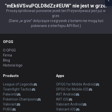
"mEk6VSvuPQLD8dZz#EUW" nie jest w grze.
Proszę spróbować ponownie jeżeli ten Przywoływacz jest już w
grze.
(Dane „w grze” dotyczące rozgrywek z botami nie mogą być
pobierane z interfejsu API Riot.)
OP.GG
O OP.GG
Firma
Blog
Historia logo
Products
Apps
League of Legends
OP.GG for Mobile Android
Teamfight Tactics
OP.GG for Mobile iOS
Palworld
AllT Android
Pokémon Champions
AllT iOS
Valorant
Valorant Android
PUBG
Valorant iOS