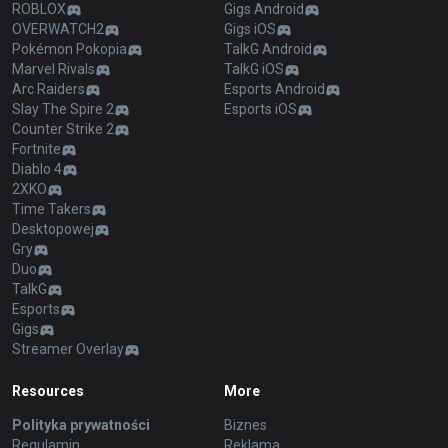
ROBLOX
Gigs Android
OVERWATCH2
Gigs iOS
Pokémon Pokopia
TalkG Android
Marvel Rivals
TalkG iOS
Arc Raiders
Esports Android
Slay The Spire 2
Esports iOS
Counter Strike 2
Fortnite
Diablo 4
2XKO
Time Takers
Desktopowej
Gry
Duo
TalkG
Esports
Gigs
Streamer Overlay
Resources
More
Polityka prywatności
Biznes
Regulamin
Reklama