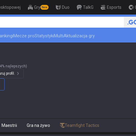
esktopowej
Gry
Duo
TalkG
Esports
New
ankingi
Mecze pro
Statystyki
Multi
Aktualizacja gry
4% najlepszych)
uj profil.
Maestrii
Gra na żywo
Teamfight Tactics