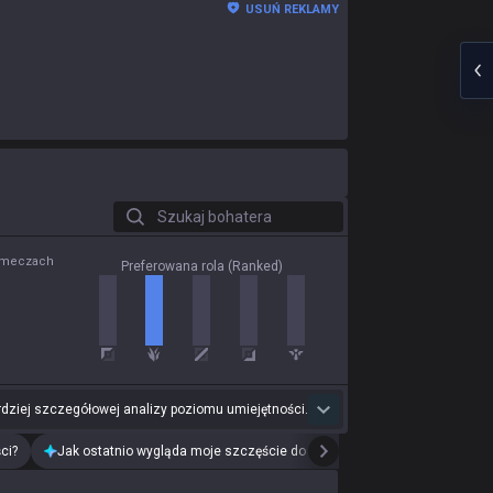
USUŃ REKLAMY
Szukaj bohatera
0 meczach
Preferowana rola (Ranked)
dziej szczegółowej analizy poziomu umiejętności.
ci?
Jak ostatnio wygląda moje szczęście do drużyn?
Przeanalizuj mój