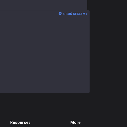
USUŃ REKLAMY
Resources
More