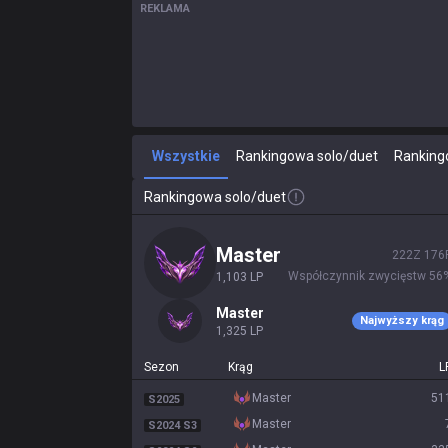
REKLAMA
Wszystkie
Rankingowa solo/duet
Ranking
Rankingowa solo/duet
master
222
Z
176
Współczynnik zwycięstw
56
1,103
LP
master
Najwyższy krąg
1,325
LP
Sezon
Krąg
L
master
51
S2025
master
S2024 S3