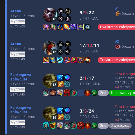
#1
Arena
9
/
9
/
22
(
Drużyna
1 tydzień temu
3.44:1 KDA
18
Wygrana
23m 52s
Dwukrotne zabójstw
#2
Arena
17
/
12
/
11
(
Drużyna
1 tydzień temu
2.33:1 KDA
18
Wygrana
25m 14s
Trzykrotne zabójstw
Faza laningu
Rankingowa
2
/
1
/
17
P/zabójstwo
solo/duet
CS
121
(5.7)
1 tydzień temu
19.00:1 KDA
13
master
Wygrana
2nd
Niepowstrzy
21m 04s
Faza laningu
Rankingowa
3
/
3
/
24
P/zabójstwo
solo/duet
CS
174
(6.6)
1 tydzień temu
9.00:1 KDA
16
master
Wygrana
2nd
Zwycięzca
26m 28s