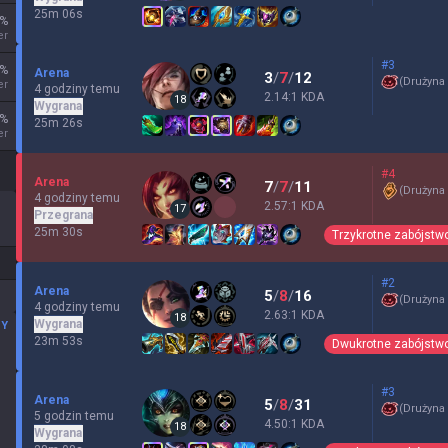
25m 06s
%
er
#3
%
Arena
3
/
7
/
12
(
Drużyna
er
4 godziny temu
2.14:1 KDA
18
Wygrana
%
25m 26s
er
#4
Arena
7
/
7
/
11
(
Drużyna
4 godziny temu
2.57:1 KDA
17
Przegrana
25m 30s
Trzykrotne zabójstw
#2
Arena
5
/
8
/
16
(
Drużyna
4 godziny temu
2.63:1 KDA
18
Wygrana
MY
23m 53s
Dwukrotne zabójstw
#3
Arena
5
/
8
/
31
(
Drużyna
5 godzin temu
4.50:1 KDA
18
Wygrana