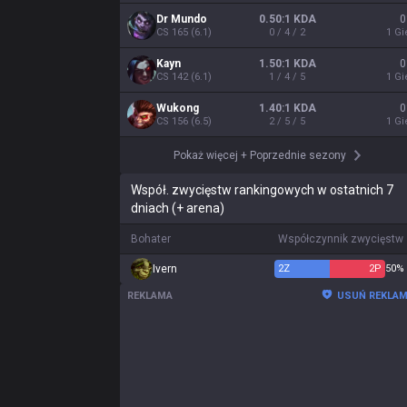
Dr Mundo
0.50:1 KDA
0
CS
165
(
6.1
)
0 / 4 / 2
1
Gi
Kayn
1.50:1 KDA
0
CS
142
(
6.1
)
1 / 4 / 5
1
Gi
Wukong
1.40:1 KDA
0
CS
156
(
6.5
)
2 / 5 / 5
1
Gi
Pokaż więcej
+
Poprzednie sezony
Współ. zwycięstw rankingowych w ostatnich 7
dniach (+ arena)
Bohater
Współczynnik zwycięstw
Ivern
2
Z
2
P
50%
REKLAMA
USUŃ REKLA