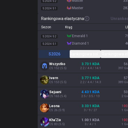
master
33
S2024 S2
master
28
S2024 S1
Rankingowa elastyczna
Unranke
Sezon
Krąg
L
emerald 1
7
S2024 S2
diamond 1
4
S2024 S1
S2026
Rankingowa solo/duet
Rankingowa e
Wszystko
3.73:1 KDA
56
CS
152
(
5.5
)
2.2 / 4.4 / 14.1
397
Gi
Ivern
3.77:1 KDA
57
CS
153
(
5.5
)
2.2 / 4.4 / 14.3
389
Gi
Sejuani
4.43:1 KDA
50
CS
165
(
5.4
)
2.5 / 3.5 / 13
2
Gi
Leona
3.33:1 KDA
100
CS
26
(
0.9
)
3 / 9 / 27
1
Gi
Kha'Zix
1.00:1 KDA
100
CS
83
(
5.5
)
3 / 4 / 1
1
Gi