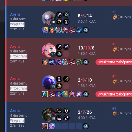
#3
Arena
8
/
6
/
14
(
Drużyna
3 dni temu
3.67:1 KDA
18
Wygrana
22m 18s
#5
Arena
10
/
10
/
8
(
Drużyna
3 dni temu
1.80:1 KDA
17
Przegrana
24m 43s
Dwukrotne zabójstw
#4
Arena
2
/
9
/
10
(
Drużyna
4 dni temu
1.33:1 KDA
15
Przegrana
22m 54s
Dwukrotne zabójstw
#1
Arena
2
/
7
/
26
(
Drużyna
4 dni temu
4.00:1 KDA
18
Wygrana
27m 33s