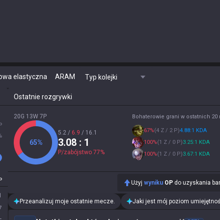
owa elastyczna
ARAM
Typ kolejki
Ostatnie rozgrywki
20G 13W 7P
Bohaterowie grani w ostatnich 2
P
67
%
(
4 Z / 2 P
)
4.88:1 KDA
5.2
/
6.9
/
16.1
%
3.08
: 1
65
%
100
%
(
1 Z / 0 P
)
3.25:1 KDA
P/zabójstwo
77
%
100
%
(
1 Z / 0 P
)
3.67:1 KDA
P
Użyj
wyniku
OP
do uzyskania bar
1
Przeanalizuj moje ostatnie mecze.
Jaki jest mój poziom umiejętnoś
7