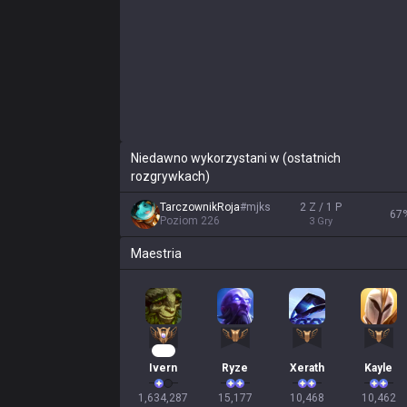
Niedawno wykorzystani w (ostatnich
rozgrywkach)
TarczownikRoja
#
mjks
2 Z / 1 P
67
Poziom
226
3
Gry
Maestria
108
Ivern
Ryze
Xerath
Kayle
1,634,287

15,177

10,468

10,462
