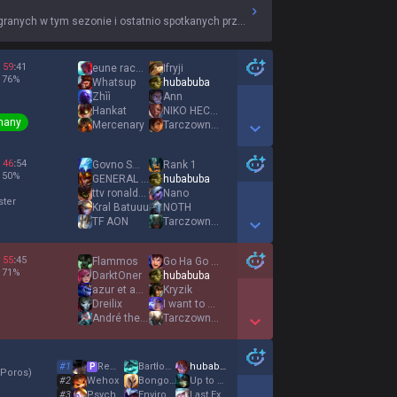
anych w tym sezonie i ostatnio spotkanych przeciwników.
59
:
41
eune racecar
Ifryji
76
%
Whatsup
hubabuba
Zhìì
Ann
Hankat
NIKO HECADREAM
many
Mercenary
TarczownikRoja
Show More Detail Games
46
:
54
Govno Smrdljivo
Rank 1
50
%
GENERAL detdert
hubabuba
ttv ronaldoo
Nano
ster
Kral Batuuu
NOTH
TF AON
TarczownikRoja
Show More Detail Games
55
:
45
Flammos
Go Ha Go Ha
71
%
DarktOner
hubabuba
azur et asmar
Kryzik
Dreilix
I want to be at
André the Giant
TarczownikRoja
Show More Detail Games
#
1
Remigiusz
Βartłomiej
hubabuba
P
 Poros
)
#
2
Wehox
Bongo Ondimba
Up to no good ツ
#
3
Psychaotic
Environox
Last Εxile