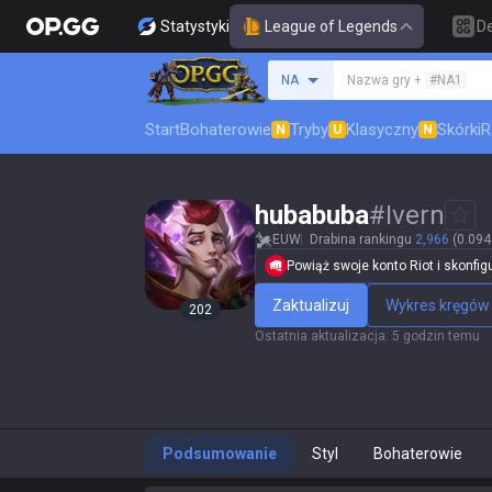
Statystyki
League of Legends
D
Szukaj summoner
NA
Nazwa gry +
#NA1
Start
Bohaterowie
Tryby
Klasyczny
Skórki
R
N
U
N
hubabuba
#
Ivern
EUW
Drabina rankingu
2,966
(0.094
Powiąż swoje konto Riot i skonfigur
Zaktualizuj
Wykres kręgów
202
Ostatnia aktualizacja
:
5 godzin temu
Podsumowanie
Styl
Bohaterowie