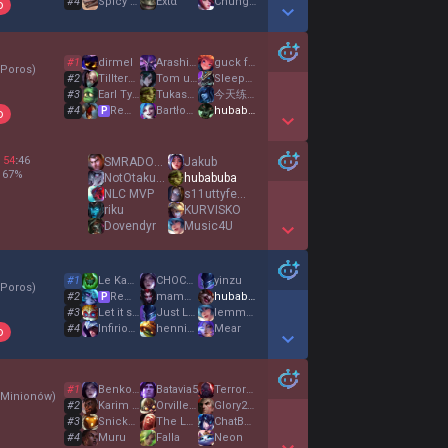
#
4
Spicy Wing 342
Extα
ChungusTheGreat
o
Show More Detail Games
#
1
dirmel
Arashi雨
guck fwen
 Poros
)
#
2
TillterBoss
Tom und Jerry
SleepyMuffin
#
3
Earl Tyrant
Tukashorrito
今天练腿
#
4
Remigiusz
Βartłomiej
hubabuba
P
o
Show More Detail Games
54
:
46
SMRADOCH ROBO
Jakub
67
%
NotOtakuu com
hubabuba
NLC MVP
s11uttyfemoby
riku
KURVISKO
Dovendyr
Music4U
Show More Detail Games
#
1
Le Kappastorm
CHOCOLATINE XD
yinzu
 Poros
)
#
2
Remigiusz
mamm0nkuternoga
hubabuba
P
#
3
Let it snow
Just Let MeCarry
lemme blow u
#
4
InfiriousJojo
henni00
Mear
o
Show More Detail Games
#
1
Benkowaga
Batavia5
TerrorTed99
 Minionów
)
#
2
Karim La nouille
OrvillehPc
Glory2Créteil
#
3
Snickers
The Loonster
ChatBannedAgain
#
4
Muru
Falla
Neon