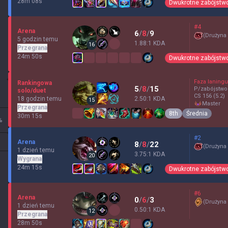
28m 08s
Dwukrotne zabójstw
#4
Arena
6
/
8
/
9
(
Drużyna
5 godzin temu
1.88:1 KDA
16
Przegrana
24m 50s
Dwukrotne zabójstw
Faza laningu
Rankingowa
5
/
8
/
15
P/zabójstwo
solo/duet
CS
156
(5.2)
18 godzin temu
2.50:1 KDA
15
master
Przegrana
8th
Średnia
30m 15s
%
#2
Arena
8
/
8
/
22
(
Drużyna
1 dzień temu
3.75:1 KDA
20
Wygrana
24m 15s
Dwukrotne zabójstw
#6
Arena
0
/
6
/
3
(
Drużyna
1 dzień temu
0.50:1 KDA
12
Przegrana
28m 50s