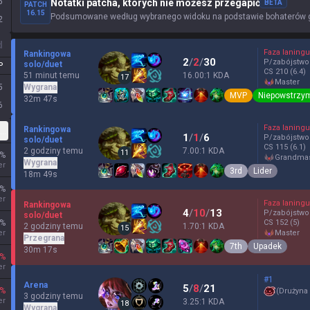
5
Notatki patcha, których nie możesz przegapić
BETA
PATCH
16.15
Podsumowane według wybranego widoku na podstawie bohaterów gr
2
d
Faza laningu
Rankingowa
2
/
2
/
30
P/zabójstwo
solo/duet
P
CS
210
(6.4)
51 minut temu
16.00:1 KDA
17
master
Wygrana
5
MVP
Niepowstrzy
32m 47s
6
Faza laningu
Rankingowa
lastyczna
1
/
1
/
6
P/zabójstwo
solo/duet
CS
115
(6.1)
2 godziny temu
7.00:1 KDA
11
%
grandma
Wygrana
er
3rd
Lider
18m 49s
%
er
Faza laningu
Rankingowa
4
/
10
/
13
P/zabójstwo
solo/duet
%
CS
152
(5)
2 godziny temu
1.70:1 KDA
15
er
master
Przegrana
7th
Upadek
30m 17s
%
er
#1
Arena
5
/
8
/
21
%
(
Drużyna
3 godziny temu
er
3.25:1 KDA
18
Wygrana