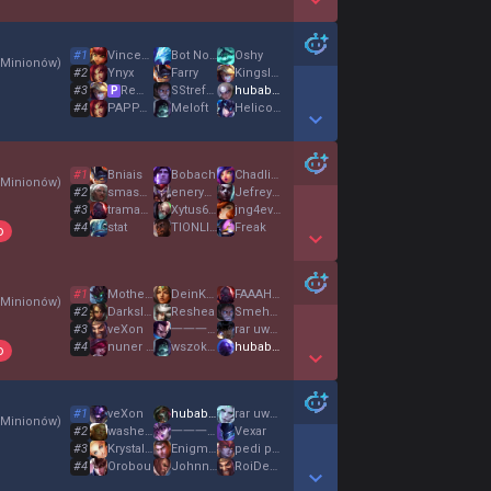
Show More Detail Games
#
1
VincenCrotte2Nez
Bot Nocturne
Oshy
 Minionów
)
#
2
Ynyx
Farry
KingslayerX
#
3
Remigiusz
SStrefaRuchuu
hubabuba
P
#
4
PAPPA BALOO
Meloft
Helicoptr pylori
Show More Detail Games
#
1
Bniais
Bobach
Chadlite
 Minionów
)
#
2
smashHS
eneryeti de coco
Jefrey Fentstein
#
3
tramadol
Xytus666
jng4ever
#
4
stat
TIONLIGER
Freak
o
Show More Detail Games
#
1
Mother Love
DeinKopfJuckt
FAAAHHHHHH
 Minionów
)
#
2
DarkslidePvP04
Reshea
SmehLee
#
3
veXon
一一一一一一一一一一一一一一一
rar uwu meow
#
4
nuner wysciguwa
wszokusomtesuki
hubabuba
o
Show More Detail Games
#
1
veXon
hubabuba
rar uwu meow
 Minionów
)
#
2
washed unc
一一一一一一一一一一一一一一一
Vexar
#
3
Krystal04
EnigmistaForever
pedi pelosi neri
#
4
Orobou
Johnn333
RoiDeSoupex