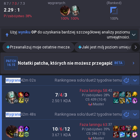
wygranych
(Ranked)
8.7
/
7.0
/
7.3
2.29
: 1
P/zabójstwo
38
%
100
%
100
%
100
%
Użyj
wyniku
OP
do uzyskania bardziej szczegółowej analizy poziomu
umiejętności.
Przeanalizuj moje ostatnie mecze.
Jaki jest mój poziom umiejętnośc
PATCH
Notatki patcha, których nie możesz przegapić
BETA
16.15
Wygrana
42m 02s
Rankingowa solo/duet
2 tygodnie temu
Sh
Faza laningu
58
:
42
7
/
4
/
3
P/zabójstwo
28
%
CS
439
(10.4)
2.50:1 KDA
20
master
Wygrana
32m 48s
Rankingowa solo/duet
2 tygodnie temu
Sh
Faza laningu
63
:
37
10
/
6
/
12
P/zabójstwo
39
%
CS
246
(7.5)
3.67:1 KDA
19
master