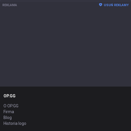
REKLAMA
USUŃ REKLAMY
OP.GG
O OP.GG
Firma
Blog
Historia logo