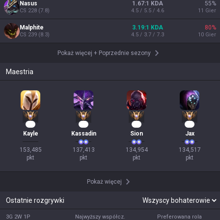
Nasus
1.67:1 KDA
55
%
CS
228
(
7.8
)
4.5 / 5.5 / 4.6
11
Gier
Malphite
3.19:1 KDA
80
%
CS
239
(
8.3
)
4.5 / 3.7 / 7.3
10
Gier
Pokaż więcej
+
Poprzednie sezony
Maestria
16
15
15
15
Kayle
Kassadin
Sion
Jax
153,485

137,413

134,954

134,517

pkt
pkt
pkt
pkt
Pokaż więcej
Ostatnie rozgrywki
3G 2W 1P
Najwyższy współcz.
Preferowana rola