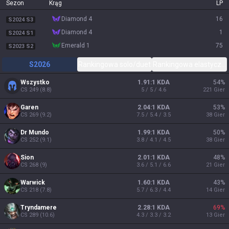
Sezon
Krąg
LP
diamond 4
16
S2024 S3
diamond 4
1
S2024 S1
emerald 1
75
S2023 S2
S2026
Rankingowa solo/duet
Rankingowa elastyczn
Wszystko
1.91:1 KDA
54
%
CS
249
(
8.8
)
5 / 5 / 4.6
221
Gier
Garen
2.04:1 KDA
53
%
CS
269
(
9.2
)
7.5 / 5.4 / 3.5
38
Gier
Dr Mundo
1.99:1 KDA
50
%
CS
252
(
9.1
)
3.8 / 4.1 / 4.5
38
Gier
Sion
2.01:1 KDA
48
%
CS
268
(
9
)
3.6 / 5.1 / 6.6
21
Gier
Warwick
1.60:1 KDA
43
%
CS
218
(
7.8
)
5.7 / 6.3 / 4.4
14
Gier
Tryndamere
2.28:1 KDA
69
%
CS
289
(
10.6
)
4.3 / 3.3 / 3.2
13
Gier