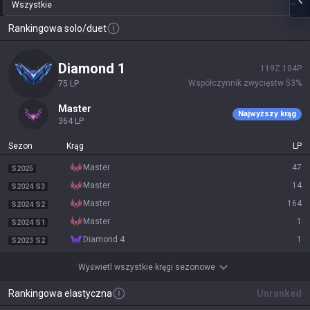
Wszystkie
Rankingowa solo/duet
diamond 1
119
Z
104
P
Współczynnik zwycięstw
53
%
75
LP
master
Najwyższy krąg
364
LP
Sezon
Krąg
LP
master
47
S2025
master
14
S2024 S3
master
164
S2024 S2
master
1
S2024 S1
diamond 4
1
S2023 S2
Wyświetl wszystkie kręgi sezonowe
Rankingowa elastyczna
Unranked