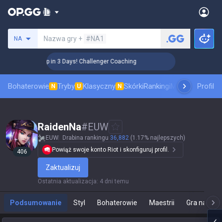
Szukaj summoner
Nazwa gry +
#NA1
NA
🏆 Rank Up in 3 Days! Challenger Coaching
🏆 Rank Up 
Bohaterowie
Tryby
Klasyczny
Skórki
Rankingi
Mecze pro
Profil
Staty
N
U
N
RaidenNa
#
EUW
EUW
Drabina rankingu
36,882
(1.17% najlepszych)
Powiąż swoje konto Riot i skonfiguruj profil.
406
Zaktualizuj
Ostatnia aktualizacja
:
4 dni temu
Podsumowanie
Styl
Bohaterowie
Maestrii
Gra na żyw