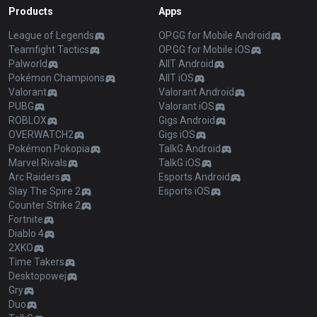
Products
Apps
League of Legends
OP.GG for Mobile Android
Teamfight Tactics
OP.GG for Mobile iOS
Palworld
AllT Android
Pokémon Champions
AllT iOS
Valorant
Valorant Android
PUBG
Valorant iOS
ROBLOX
Gigs Android
OVERWATCH2
Gigs iOS
Pokémon Pokopia
TalkG Android
Marvel Rivals
TalkG iOS
Arc Raiders
Esports Android
Slay The Spire 2
Esports iOS
Counter Strike 2
Fortnite
Diablo 4
2XKO
Time Takers
Desktopowej
Gry
Duo