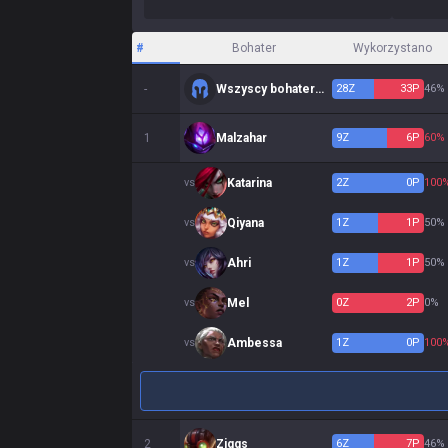
#
Bohater
Wykorzystano
-
Wszyscy bohaterowie
28
Z
33
P
46%
1
Malzahar
9
Z
6
P
60%
vs
Katarina
2
Z
0
P
100
vs
Qiyana
1
Z
1
P
50%
vs
Ahri
1
Z
1
P
50%
vs
Mel
0
Z
2
P
0%
vs
Ambessa
1
Z
0
P
100
2
Ziggs
6
Z
7
P
46%