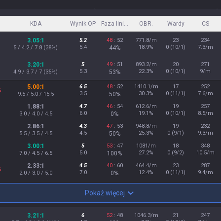
KDA
Wynik OP
Faza liniowa
OBR.
Wardy
CS
3.05:1
5.2
48
: 52
771.8/m
23
234
5.4
18.9%
0 (10/1)
7.3/m
5 / 4.2 / 7.8 (38%)
44%
3.20:1
5
49
: 51
893.2/m
20
271
5.3
22.3%
0 (10/1)
9/m
4.9 / 3.7 / 7 (35%)
53%
5.00:1
6.5
48
: 52
1410.1/m
17
252
%
3.5
30.3%
0 (11/1)
7.6/m
9.5 / 5.0 / 15.5
50%
1.88:1
4.7
46
: 54
612.6/m
19
257
6.0
19.1%
0 (10/1)
8.5/m
3.0 / 4.0 / 4.5
0%
2.86:1
4.3
47
: 53
948.8/m
19
232
4.5
25.3%
0 (9/1)
9.3/m
5.5 / 3.5 / 4.5
50%
3.00:1
5
53
: 47
1081/m
18
348
5.0
27.2%
0 (9/2)
10.5/m
7.0 / 4.5 / 6.5
100%
2.33:1
4.5
40
: 60
464.4/m
23
287
%
7.0
12.4%
0 (11/1)
9.4/m
2.0 / 3.0 / 5.0
0%
Pokaż więcej
3.21:1
6
52
: 48
1046.3/m
21
247