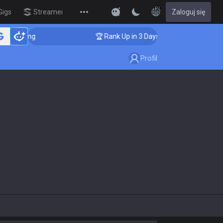
PL
Gigs
Streamer Overlay
Zaloguj się
New
oaching
🏆 Rank Up in 3 Days! Challenger Coaching
Profil