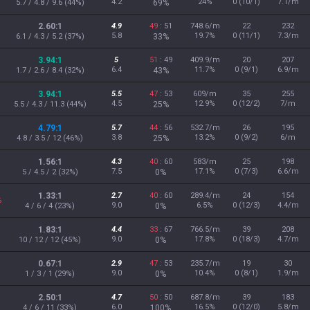
4.2
24%
0 (10/1)
7.1/m
5.7 / 4.8 / 9.6 (44%)
69%
2.60:1
4.9
49
: 51
748.6/m
22
232
5.8
19.7%
0 (11/1)
7.3/m
6.1 / 4.3 / 5.2 (37%)
33%
3.94:1
5
51
: 49
409.9/m
20
207
6.4
11.7%
0 (9/1)
6.9/m
1.7 / 2.6 / 8.4 (32%)
43%
3.94:1
5.5
47
: 53
609/m
35
255
4.5
12.9%
0 (12/2)
7/m
5.5 / 4.3 / 11.3 (44%)
25%
4.79:1
5.7
44
: 56
532.7/m
26
195
3.8
13.2%
0 (9/2)
6/m
4.8 / 3.5 / 12 (46%)
25%
1.56:1
4.3
40
: 60
583/m
25
198
7.5
17.1%
0 (7/3)
6.6/m
5 / 4.5 / 2 (32%)
0%
1.33:1
2.7
40
: 60
289.4/m
24
154
%
9.0
6.5%
0 (12/3)
4.4/m
4 / 6 / 4 (23%)
0%
1.83:1
4.4
33
: 67
766.5/m
39
208
9.0
17.8%
0 (18/3)
4.7/m
10 / 12 / 12 (45%)
0%
0.67:1
2.9
47
: 53
235.7/m
19
30
9.0
10.4%
0 (8/1)
1.9/m
1 / 3 / 1 (29%)
0%
2.50:1
4.7
50
: 50
687.8/m
39
183
6.0
16.5%
0 (12/0)
5.8/m
4 / 6 / 11 (33%)
100%