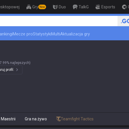
esktopowej
Gry
Duo
TalkG
Esports
New
🏆 Rank Up in 3 Days! Challenger C
ankingi
Mecze pro
Statystyki
Multi
Aktualizacja gry
7.99% najlepszych)
uj profil.
Maestrii
Gra na żywo
Teamfight Tactics