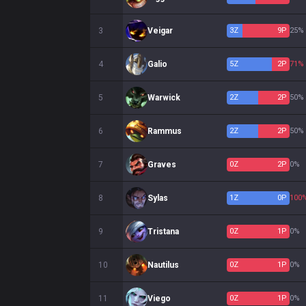
3
Veigar
3
Z
9
P
25%
4
Galio
5
Z
2
P
71%
5
Warwick
2
Z
2
P
50%
6
Rammus
2
Z
2
P
50%
7
Graves
0
Z
2
P
0%
8
Sylas
1
Z
0
P
100
9
Tristana
0
Z
1
P
0%
10
Nautilus
0
Z
1
P
0%
11
Viego
0
Z
1
P
0%