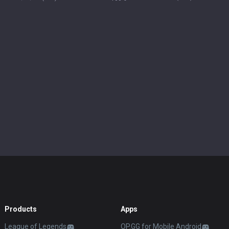
Products
Apps
League of Legends
OP.GG for Mobile Android