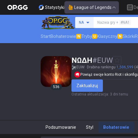
Statystyki
League of Legends
D
Szukaj summoner
NA
Nazwa gry +
#NA1
Start
Bohaterowie
Tryby
Klasyczny
Skórki
R
N
U
N
NΩΔH
#
EUW
EUW
Drabina rankingu
1,506,599
(4
Powiąż swoje konto Riot i skonfigur
Zaktualizuj
536
Ostatnia aktualizacja
:
3 dni temu
Podsumowanie
Styl
Bohaterowie