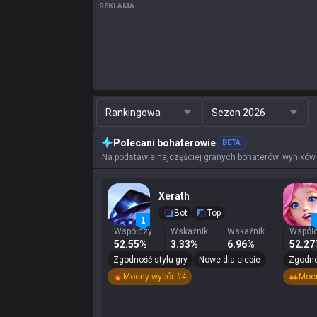
REKLAMA
Rankingowa
Sezon 2026
Polecani bohaterowie
BETA
Na podstawie najczęściej granych bohaterów, wyników
Xerath
Bot
Top
Współczynnik zwycięstw
Wskaźnik wygranych
Wskaźnik wyboru
52.55%
3.33%
6.96%
52.2
Zgodność stylu gry
Nowe dla ciebie
Zgodno
Mocny wybór #4
Mocn