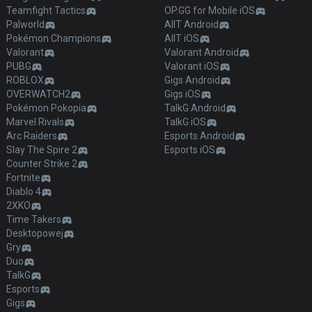
Teamfight Tactics
OP.GG for Mobile iOS
Palworld
AllT Android
Pokémon Champions
AllT iOS
Valorant
Valorant Android
PUBG
Valorant iOS
ROBLOX
Gigs Android
OVERWATCH2
Gigs iOS
Pokémon Pokopia
TalkG Android
Marvel Rivals
TalkG iOS
Arc Raiders
Esports Android
Slay The Spire 2
Esports iOS
Counter Strike 2
Fortnite
Diablo 4
2XKO
Time Takers
Desktopowej
Gry
Duo
TalkG
Esports
Gigs