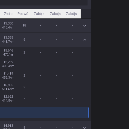
Złoto
Podwójne zabójstwo
Zabójstwo trzykrotne
Zabójstwo czterokrotne
Zabójstwo pięciokrotne
13,360
18
-
-
-
415.4/m
13,335
6
-
-
-
441.7/m
15,646
2
-
-
-
470/m
12,259
-
-
-
-
403.4/m
11,419
2
-
-
-
456.3/m
16,895
2
-
-
-
511.6/m
12,662
-
-
-
-
414.5/m
14,913
5
-
-
-