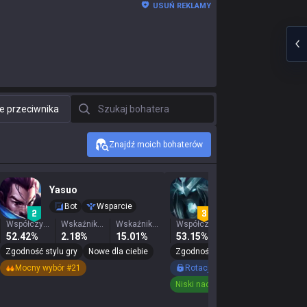
USUŃ REKLAMY
Szukaj bohatera
e przeciwnika
Znajdź moich bohaterów
Yasuo
Karthus
Bot
Wsparcie
Bot
Mid
Współczynnik zwycięstw
Wskaźnik wygranych
Wskaźnik wyboru
Współczynnik zwycięstw
Wskaźnik wygranych
52.42%
2.18%
15.01%
53.15%
1.22%
0.7
Zgodność stylu gry
Nowe dla ciebie
Zgodność stylu gry
Nowe dla cie
Mocny wybór #21
Rotacja
Mocny wybór #19
Niski nacisk banów