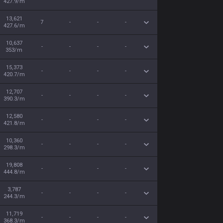
427.9/m
13,621
7
-
-
-
427.6/m
10,637
-
-
-
-
353/m
15,373
-
-
-
-
420.7/m
12,707
-
-
-
-
390.3/m
12,580
-
-
-
-
421.8/m
10,360
-
-
-
-
298.3/m
19,808
-
-
-
-
444.8/m
3,787
-
-
-
-
244.3/m
11,719
-
-
-
-
368.3/m