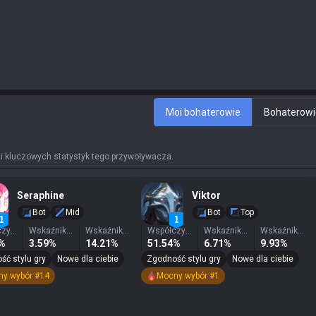
Moi bohaterowie
Bohaterowi
 i kluczowych statystyk tego przywoływacza.
Seraphine
Viktor
Bot
Mid
Bot
Top
Współczynnik zwycięstw
Wskaźnik wygranych
Wskaźnik wyboru
Współczynnik zwycięstw
Wskaźnik wygranych
Wskaźnik wyboru
7%
3.59%
14.21%
51.54%
6.71%
9.93%
ść stylu gry
Nowe dla ciebie
Zgodność stylu gry
Nowe dla ciebie
y wybór #14
Mocny wybór #1