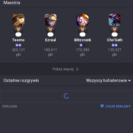
Maestria
41
17
17
15
Teemo
Ezreal
Blitzcrank
Cho'Gath
425,121

180,611

170,380

135,927

pkt
pkt
pkt
pkt
Pokaż więcej
Ostatnie rozgrywki
REKLAMA
USUŃ REKLAMY