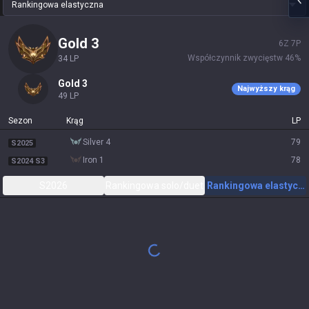
Rankingowa elastyczna
gold 3
6
Z
7
P
Współczynnik zwycięstw
46
%
34
LP
gold 3
Najwyższy krąg
49
LP
Sezon
Krąg
LP
silver 4
79
S2025
iron 1
78
S2024 S3
S2026
Rankingowa solo/duet
Rankingowa elastycz