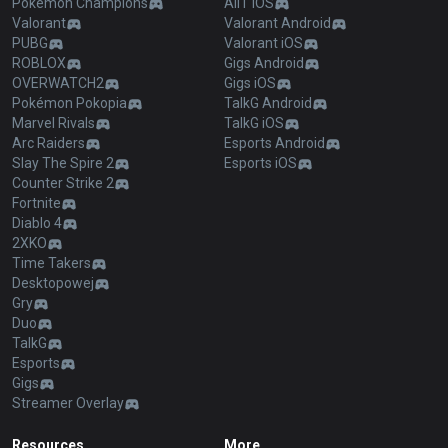
Pokémon Champions
AllT iOS
Valorant
Valorant Android
PUBG
Valorant iOS
ROBLOX
Gigs Android
OVERWATCH2
Gigs iOS
Pokémon Pokopia
TalkG Android
Marvel Rivals
TalkG iOS
Arc Raiders
Esports Android
Slay The Spire 2
Esports iOS
Counter Strike 2
Fortnite
Diablo 4
2XKO
Time Takers
Desktopowej
Gry
Duo
TalkG
Esports
Gigs
Streamer Overlay
Resources
More