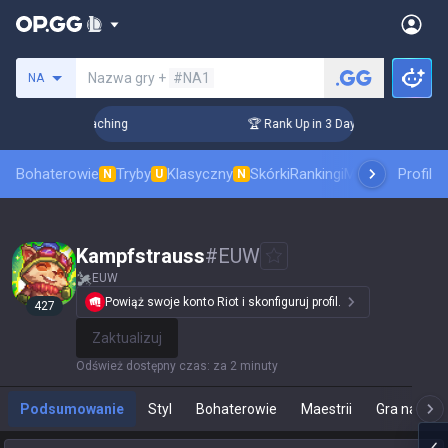
Szukaj summoner
Nazwa gry +
#NA1
NA
! Challenger Coaching
🏆 Rank Up in 3 Days! Challenger Coa
Bohaterowie
Tryby
Klasyczny
Skórki
Rankingi
Mecze pro
Profil
Staty
N
U
N
Kampfstrauss
#
EUW
EUW
Powiąż swoje konto Riot i skonfiguruj profil.
427
Zaktualizuj
Odśwież dostępny czas
:
za 2 minuty
Podsumowanie
Styl
Bohaterowie
Maestrii
Gra na żyw