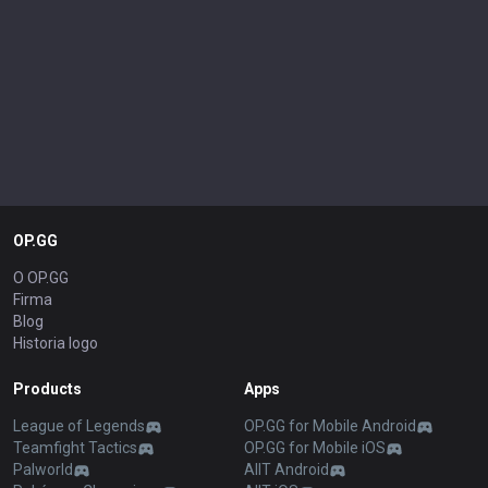
OP.GG
O OP.GG
Firma
Blog
Historia logo
Products
Apps
League of Legends
OP.GG for Mobile Android
Teamfight Tactics
OP.GG for Mobile iOS
Palworld
AllT Android