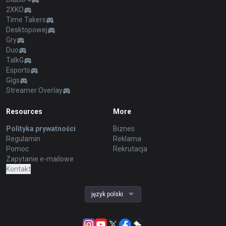
2XKO
Time Takers
Desktopowej
Gry
Duo
TalkG
Esports
Gigs
Streamer Overlay
Resources
More
Polityka prywatności
Biznes
Regulamin
Reklama
Pomoc
Rekrutacja
Zapytanie e-mailowe
Kontakt
język polski