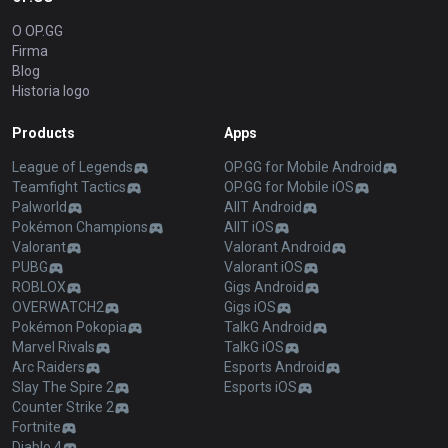
O OP.GG
Firma
Blog
Historia logo
Products
Apps
League of Legends
OP.GG for Mobile Android
Teamfight Tactics
OP.GG for Mobile iOS
Palworld
AllT Android
Pokémon Champions
AllT iOS
Valorant
Valorant Android
PUBG
Valorant iOS
ROBLOX
Gigs Android
OVERWATCH2
Gigs iOS
Pokémon Pokopia
TalkG Android
Marvel Rivals
TalkG iOS
Arc Raiders
Esports Android
Slay The Spire 2
Esports iOS
Counter Strike 2
Fortnite
Diablo 4