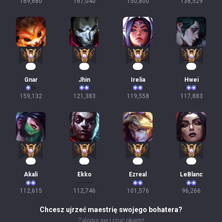
169,680
167,040
150,800
138,529
14
14
13
13
Gnar
Jhin
Irelia
Hwei
159,132
121,383
119,558
117,883
13
12
12
11
Akali
Ekko
Ezreal
LeBlanc
112,615
112,746
101,576
96,266
Chcesz ujrzeć maestrię swojego bohatera?
Zaloguj się i rzuć okiem!