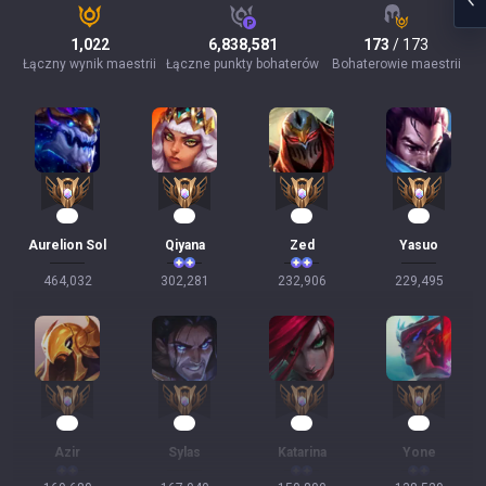
1,022
6,838,581
173
/ 173
Łączny wynik maestrii
Łączne punkty bohaterów
Bohaterowie maestrii
42
30
24
23
Aurelion Sol
Qiyana
Zed
Yasuo
464,032
302,281
232,906
229,495
18
16
16
15
Azir
Sylas
Katarina
Yone